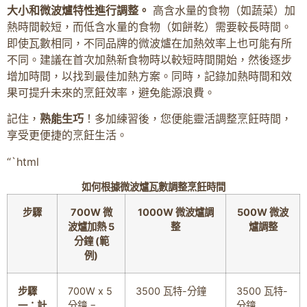
大小和微波爐特性進行調整。
高含水量的食物（如蔬菜）加
熱時間較短，而低含水量的食物（如餅乾）需要較長時間。
即使瓦數相同，不同品牌的微波爐在加熱效率上也可能有所
不同。建議在首次加熱新食物時以較短時間開始，然後逐步
增加時間，以找到最佳加熱方案。同時，記錄加熱時間和效
果可提升未來的烹飪效率，避免能源浪費。
記住，
熟能生巧
！多加練習後，您便能靈活調整烹飪時間，
享受更便捷的烹飪生活。
“`html
如何根據微波爐瓦數調整烹飪時間
步驟
700W 微
1000W 微波爐調
500W 微波
波爐加熱 5
整
爐調整
分鐘 (範
例)
步驟
700W x 5
3500 瓦特-分鐘
3500 瓦特-
一：計
分鐘 =
分鐘