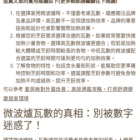
這篇文章的實用建議如下(更多細節請繼續往下閱讀)
在選擇家用微波爐時，不僅要考慮瓦數，還應關注品牌
及產品評價。高瓦數不一定保證加熱效率，品牌的專業
技術和設計也會影響實際加熱效果。
根據您的烹飪需求選擇合適的瓦數。如果經常需要快速
加熱少量食物，選擇高瓦數微波爐更適合；但若是加熱
較大體積或烹飪時間較長的食物，中低瓦數的微波爐配
合適當的烹飪時間可達到更均勻的加熱效果。
了解食物的特性，包括含水量和形狀，能幫助您更準確
地控制烹飪時間和功率。適當調整烹飪參數可避免食物
加熱不均或過熟，提升烹飪效率。
可以參考
套房無對外窗改善：高效通風攻略，打造舒適健
康居家環境
微波爐瓦數的真相：別被數字
迷惑了！