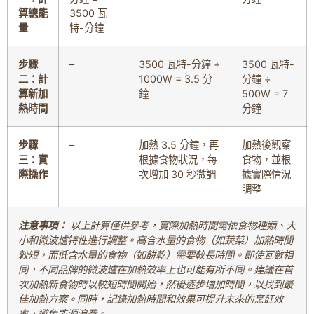
算總能
3500 瓦
量
特-分鐘
步驟
–
3500 瓦特-分鐘 ÷
3500 瓦特-
二：計
1000W = 3.5 分
分鐘 ÷
算新加
鐘
500W = 7
熱時間
分鐘
步驟
–
加熱 3.5 分鐘，再
加熱後觀察
三：實
根據食物狀況，每
食物，並根
際操作
次增加 30 秒微調
據實際情況
調整
注意事項：
以上計算僅供參考，實際加熱時間需依食物種類、大
小和微波爐特性進行調整。高含水量的食物（如蔬菜）加熱時間
較短，而低含水量的食物（如餅乾）需要較長時間。即使瓦數相
同，不同品牌的微波爐在加熱效率上也可能有所不同。建議在首
次加熱新食物時以較短時間開始，然後逐步增加時間，以找到最
佳加熱方案。同時，記錄加熱時間和效果可提升未來的烹飪效
率，避免能源浪費。