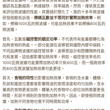
選擇微波爐時，瓦數通常是消費者首要考量的因素。人們普
遍認為瓦數越高，熱速越快、效率越高。然而，僅依靠瓦數
來評估微波爐的性能，其實過於簡化了。我的十多年微波爐
研發經驗告訴我，
標稱瓦數並不等同於實際加熱效率
。例
如，標稱1000瓦的微波爐，可能加熱效果不如標稱800瓦的
微波爐。
首先，瓦數是
磁控管的額定功率
，不代表所有能量都轉化為
加熱食物的熱能。一部分能源在波導管與爐腔內壁中損耗。
不同品牌微波爐的磁控管效率、波導管設計和腔體隔熱性能
均有差異，這些都影響加熱效率。例如，磁控管效率低的
1000瓦微波爐可能實際加熱功率只有800瓦，而一個高效率
的800瓦微波爐加熱效果可能更佳。
其次，
食物的特性
也影響加熱效果。食物的含水量、體積、
形狀和擺放位置都會影響微波的穿透深度和均勻加熱。含水
量高的食物更易加熱，體量大的食物中心部位加熱需要更長
時間，形狀不規則的食物則加熱不均。因此，即使相同微波
爐，加熱不同食物也需不同時間和功率。