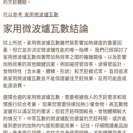
的烹飪體驗。
可以參考 家用微波爐瓦數
家用微波爐瓦數結論
綜上所述，家用微波爐瓦數雖然是影響加熱速度的重要因
素，但它並非決定微波爐性能的唯一指標。 我們已經探討了
家用微波爐瓦數與實際加熱效率之間的複雜關係，以及影響
加熱效果的其他關鍵因素，例如磁控管效率、波導管設計、
食物特性（含水量、體積、形狀）和烹飪模式等。 盲目追求
高家用微波爐瓦數並不能保證最佳烹飪效果，反而可能造成
能源浪費。
選擇合適的家用微波爐瓦數，需要根據個人的烹飪需求和習
慣進行綜合考量。 如果您需要快速加熱少量食物，高瓦數微
波爐可以滿足您的需求；但若烹飪時間較長、食物體積較大
的情況下，中等瓦數的微波爐配合適當的烹飪時間，或許能
達到更好的加熱均勻度和節能效果。 記住，仔細閱讀產品說
明，參考用戶評價，並結合自身使用經驗，才能選購到真正