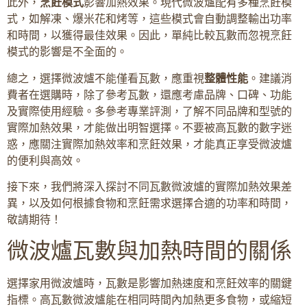
此外，
烹飪模式
影響加熱效果。現代微波爐配有多種烹飪模
式，如解凍、爆米花和烤等，這些模式會自動調整輸出功率
和時間，以獲得最佳效果。因此，單純比較瓦數而忽視烹飪
模式的影響是不全面的。
總之，選擇微波爐不能僅看瓦數，應重視
整體性能
。建議消
費者在選購時，除了參考瓦數，還應考慮品牌、口碑、功能
及實際使用經驗。多參考專業評測，了解不同品牌和型號的
實際加熱效果，才能做出明智選擇。不要被高瓦數的數字迷
惑，應關注實際加熱效率和烹飪效果，才能真正享受微波爐
的便利與高效。
接下來，我們將深入探討不同瓦數微波爐的實際加熱效果差
異，以及如何根據食物和烹飪需求選擇合適的功率和時間，
敬請期待！
微波爐瓦數與加熱時間的關係
選擇家用微波爐時，瓦數是影響加熱速度和烹飪效率的關鍵
指標。高瓦數微波爐能在相同時間內加熱更多食物，或縮短