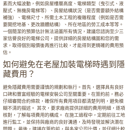
素而大幅波動，例如房屋樓層高度、電梯類型（曳引式、液
壓式、無機房電梯等）、房屋結構狀況（是否需要額外結構
補強）、電梯尺寸、所需土木工程的複雜程度（例如是否需
要開挖地基、更改牆體結構）、所在地區的勞工成本等等。
一個簡潔的預算估計無法涵蓋所有情況，建議您諮詢至少三
家信譽良好的電梯公司，提供詳細的房屋結構圖和您的需
求，取得個別報價後再進行比較，才能得到更精確的費用預
估。
如何避免在老屋加裝電梯時遇到隱
藏費用？
避免隱藏費用需要謹慎的規劃和執行。首先，選擇具有良好
口碑和豐富經驗的電梯安裝公司至關重要。在簽約前，務必
仔細審閱合約條款，確保所有費用項目都清楚列明，避免模
糊不清的描述。 其次，要求廠商提供詳細的費用明細，逐項
核對，了解每項費用的構成。 在施工過程中，定期前往工地
進行監工，並保持與廠商的良好溝通，及時發現並解決潛在
問題。 最後，建議在簽約前，與多家公司比價，並仔細比較