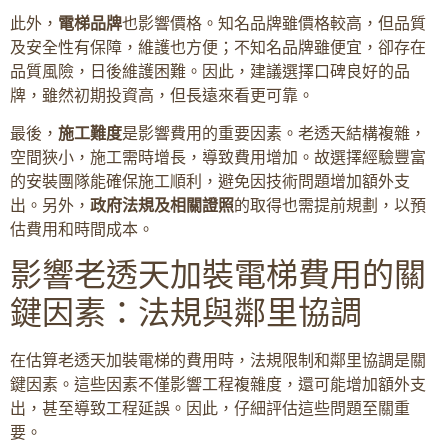
此外，
電梯品牌
也影響價格。知名品牌雖價格較高，但品質
及安全性有保障，維護也方便；不知名品牌雖便宜，卻存在
品質風險，日後維護困難。因此，建議選擇口碑良好的品
牌，雖然初期投資高，但長遠來看更可靠。
最後，
施工難度
是影響費用的重要因素。老透天結構複雜，
空間狹小，施工需時增長，導致費用增加。故選擇經驗豐富
的安裝團隊能確保施工順利，避免因技術問題增加額外支
出。另外，
政府法規及相關證照
的取得也需提前規劃，以預
估費用和時間成本。
影響老透天加裝電梯費用的關
鍵因素：法規與鄰里協調
在估算老透天加裝電梯的費用時，法規限制和鄰里協調是關
鍵因素。這些因素不僅影響工程複雜度，還可能增加額外支
出，甚至導致工程延誤。因此，仔細評估這些問題至關重
要。