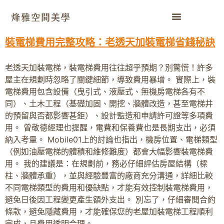
裝電梯費用完整攻略：老透天加裝電梯省錢秘訣
老透天加裝電梯，裝電梯費用往往超乎預期？別驚慌！許多
屋主在規劃時忽略了關鍵細節，導致費用暴增。 實際上，裝
電梯費用包含設備（曳引式、液壓式、無機房電梯各有不
同）、土木工程（基礎加固、開挖、牆體改造，甚至電梯井
的預留與否都影響甚鉅）、設計監造和申請許可證等多項費
用。 曾敬德經理也提醒，電費和保養費也是長期支出，必須
納入考量。 Mobile01上的討論也指出，機房位置、電梯類型
（例如油壓電梯的體積和維修難度）都會大幅影響裝電梯費
用。 我的建議是：在規劃前，務必仔細評估房屋結構（樑
柱、牆體承重），並與經驗豐富的廠商充分溝通，詳細比較
不同電梯類型的費用和優缺點，才能有效控制裝電梯費用，
避免日後因工程變更產生額外支出。 別忘了，仔細審閱合約
條款，避免隱藏費用，才能確保您的老屋加裝電梯工程順利
完成，且費用透明合理。