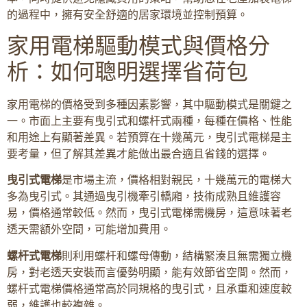
的過程中，擁有安全舒適的居家環境並控制預算。
家用電梯驅動模式與價格分
析：如何聰明選擇省荷包
家用電梯的價格受到多種因素影響，其中驅動模式是關鍵之
一。市面上主要有曳引式和螺杆式兩種，每種在價格、性能
和用途上有顯著差異。若預算在十幾萬元，曳引式電梯是主
要考量，但了解其差異才能做出最合適且省錢的選擇。
曳引式電梯
是市場主流，價格相對親民，十幾萬元的電梯大
多為曳引式。其通過曳引機牽引轎廂，技術成熟且維護容
易，價格通常較低。然而，曳引式電梯需機房，這意味著老
透天需額外空間，可能增加費用。
螺杆式電梯
則利用螺杆和螺母傳動，結構緊湊且無需獨立機
房，對老透天安裝而言優勢明顯，能有效節省空間。然而，
螺杆式電梯價格通常高於同規格的曳引式，且承重和速度較
弱，維護也較複雜。