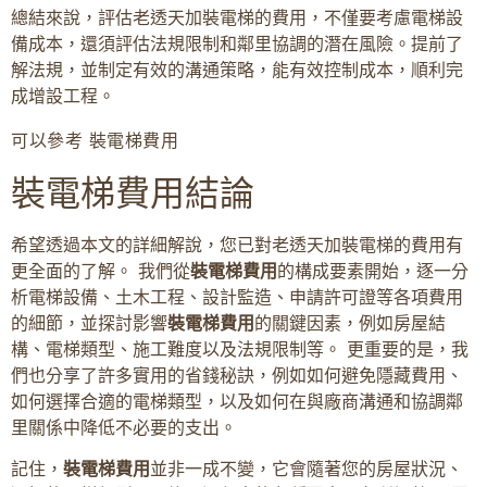
總結來說，評估老透天加裝電梯的費用，不僅要考慮電梯設
備成本，還須評估法規限制和鄰里協調的潛在風險。提前了
解法規，並制定有效的溝通策略，能有效控制成本，順利完
成增設工程。
可以參考 裝電梯費用
裝電梯費用結論
希望透過本文的詳細解說，您已對老透天加裝電梯的費用有
更全面的了解。 我們從
裝電梯費用
的構成要素開始，逐一分
析電梯設備、土木工程、設計監造、申請許可證等各項費用
的細節，並探討影響
裝電梯費用
的關鍵因素，例如房屋結
構、電梯類型、施工難度以及法規限制等。 更重要的是，我
們也分享了許多實用的省錢秘訣，例如如何避免隱藏費用、
如何選擇合適的電梯類型，以及如何在與廠商溝通和協調鄰
里關係中降低不必要的支出。
記住，
裝電梯費用
並非一成不變，它會隨著您的房屋狀況、