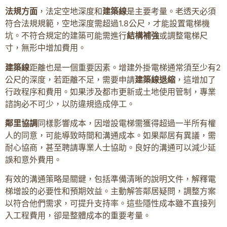
法規方面
，法定空地深度和
建築線
是主要考量。老透天必須
符合法規規範，空地深度需超過1.8公尺，才能設置電梯機
坑。不符合規定的建築可能需進行
結構補強
或調整電梯尺
寸，無形中增加費用。
建築線
距離也是一個重要因素。增建外掛電梯通常須至少有2
公尺的深度，若距離不足，需要申請
建築線退縮
，這增加了
行政程序和費用。如果涉及都市更新或土地使用管制，專業
諮詢必不可少，以防違規造成停工。
鄰里協調
同樣影響成本，因增設電梯需獲得超過一半所有權
人的同意，可能導致時間和溝通成本。如果鄰居有異議，需
耐心協商，甚至聘請專業人士協助。良好的溝通可以減少延
誤和意外費用。
有效的溝通策略是關鍵，包括準備清晰的說明文件，解釋電
梯增設的必要性和預期效益。主動解答鄰居疑問，調整方案
以符合他們需求，可提升支持率。這些隱性成本雖不直接列
入工程費用，卻是整體成本的重要考量。