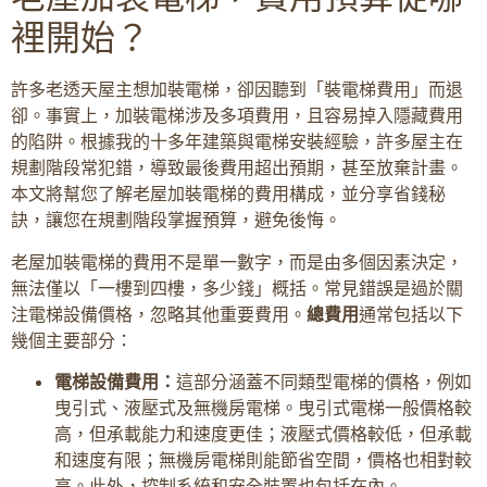
裡開始？
許多老透天屋主想加裝電梯，卻因聽到「裝電梯費用」而退
卻。事實上，加裝電梯涉及多項費用，且容易掉入隱藏費用
的陷阱。根據我的十多年建築與電梯安裝經驗，許多屋主在
規劃階段常犯錯，導致最後費用超出預期，甚至放棄計畫。
本文將幫您了解老屋加裝電梯的費用構成，並分享省錢秘
訣，讓您在規劃階段掌握預算，避免後悔。
老屋加裝電梯的費用不是單一數字，而是由多個因素決定，
無法僅以「一樓到四樓，多少錢」概括。常見錯誤是過於關
注電梯設備價格，忽略其他重要費用。
總費用
通常包括以下
幾個主要部分：
電梯設備費用：
這部分涵蓋不同類型電梯的價格，例如
曳引式、液壓式及無機房電梯。曳引式電梯一般價格較
高，但承載能力和速度更佳；液壓式價格較低，但承載
和速度有限；無機房電梯則能節省空間，價格也相對較
高。此外，控制系統和安全裝置也包括在內。