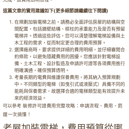
這篇文章的實用建議如下(更多細節請繼續往下閱讀)
在規劃加裝電梯之前，請務必全面評估房屋的結構與空
間配置，包括牆壁結構、樑柱的承重能力及是否有預留
電梯井。透過這些評估，您可以清楚理解電梯設備與土
木工程的需求，從而制定更合理的費用預算。
選擇廠商時，要求提供詳細的費用明細，並仔細審閱合
約條款，以避免隱藏費用的困擾。您應該針對電梯設
備、土木工程、設計監造及申請許可證等各項費用進行
明確溝通，確保預算透明。
考量長期的電費與維護保養費用，將其納入預算規劃
中。不同類型的電梯（如曳引式或液壓式）具備不同的
能耗與保養需求，故選擇合適的電梯類型能有效提升未
來的經濟效益。
可以參考
裝修許可證費用完整攻略：申請流程、費用、罰
鍰一次搞懂！
老屋加裝電梯，費用預算從哪