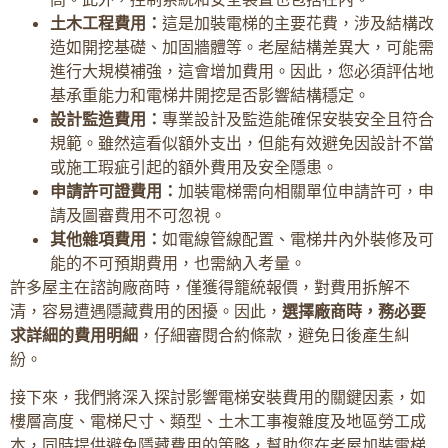
土木工程費用：
這是加裝電梯的主要花費，涉及結構改
造如開挖基礎、加固牆體等。老屋結構差異大，可能需
進行大規模補強，這會增加費用。因此，您必須評估地
基承重能力和電梯井開挖是否影響結構穩定。
設計監造費用：
專業設計及監造能確保安裝安全且符合
規範。雖然這看似額外支出，但能有效避免因設計不當
或施工瑕疵引起的額外費用及安全隱患。
申請許可證費用：
加裝電梯需向相關單位申請許可，申
請及圖審費用不可忽視。
其他雜項費用：
如電線管線配置、電梯井內外裝修及可
能的不可預期費用，也需納入考量。
許多屋主在諮詢廠商時，僅獲得籠統報價，對費用拆解不
清，容易遭遇隱藏費用的困擾。因此，
選擇廠商時，務必要
求詳細的費用明細
，仔細審閱合約條款，避免日後產生糾
紛。
接下來，我們將深入探討影響電梯安裝費用的關鍵因素，如
樓層高度、電梯尺寸、類型、土木工事複雜度及地區勞工成
本，同時提供避免隱藏費用的策略，幫助您在老屋加裝電梯