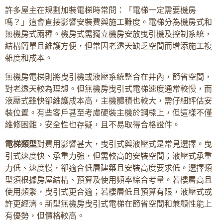
許多屋主在規劃加裝電梯時常問：「電梯一定需要機房
嗎？」這會直接影響安裝費與施工難度。電梯分為機房式和
無機房式兩種。機房式需獨立機房安放曳引機及控制系統，
結構簡單且維護方便，但常因老透天缺乏空間而增添施工複
雜度和成本。
無機房電梯則將曳引機或液壓系統整合在井內，節省空間，
對老透天較為理想。但無機房曳引式電梯速度通常較慢，而
液壓式雖快卻維護成本高，主機體積也較大，需仔細評估安
裝位置。有些客戶甚至考慮硬裝主機於鋼樑上，但這樣不僅
維修困難，安全性也存疑，且不易取得合格證件。
電梯類型
對費用影響甚大，曳引式與液壓式是常見選擇。曳
引式速度快、承重力強，但需較高的安裝空間；液壓式承重
力低、速度慢，卻適合低層建築且安裝高度要求低。選擇類
型須根據房屋結構、預算及使用頻率綜合考量。若樓層高且
使用頻繁，曳引式更合適；若樓層低且預算有限，液壓式或
許更經濟。新型無機房曳引式電梯在節省空間和兼顧性能上
有優勢，但價格較高。