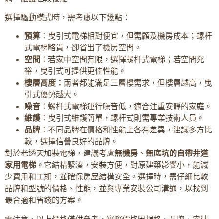
選擇驅動模式時，需考慮以下幾點：
預算：
曳引式電梯相對便宜，但需顧及機房成本；螺杆
式電梯略貴，卻省出了機房空間。
空間：
若家中空間有限，選擇螺杆式電梯；若空間充
裕，曳引式可提供更佳性能。
樓層高度：
兩者都能滿足三層樓需求，但樓層越高，曳
引式優勢越大。
噪音：
螺杆式電梯運行噪音低，適合注重安靜的家庭。
維護：
曳引式維護簡單，螺杆式則需專業技術人員。
品牌：
不同品牌在價格和性能上各有差異，建議多方比
較，選擇信譽良好的品牌。
對於老透天加裝電梯，建議考慮
無機房、無底坑的自帶井道
家用電梯
。它結構緊湊，安裝方便，對原建築影響小，能減
少費用和工期，並確保房屋結構安全。選擇時，需仔細比較
品牌和型號的價格、性能，並與專業安裝公司溝通，以找到
最合適和省錢的方案。
需注意，以上價格僅供參考，實際價格因規格、品牌、安裝