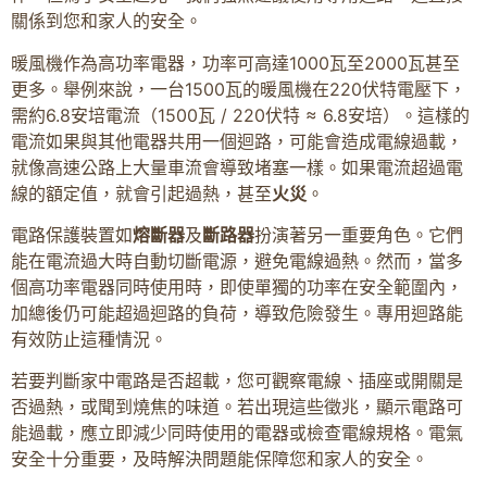
關係到您和家人的安全。
暖風機作為高功率電器，功率可高達1000瓦至2000瓦甚至
更多。舉例來說，一台1500瓦的暖風機在220伏特電壓下，
需約6.8安培電流（1500瓦 / 220伏特 ≈ 6.8安培）。這樣的
電流如果與其他電器共用一個迴路，可能會造成電線過載，
就像高速公路上大量車流會導致堵塞一樣。如果電流超過電
線的額定值，就會引起過熱，甚至
火災
。
電路保護裝置如
熔斷器
及
斷路器
扮演著另一重要角色。它們
能在電流過大時自動切斷電源，避免電線過熱。然而，當多
個高功率電器同時使用時，即使單獨的功率在安全範圍內，
加總後仍可能超過迴路的負荷，導致危險發生。專用迴路能
有效防止這種情況。
若要判斷家中電路是否超載，您可觀察電線、插座或開關是
否過熱，或聞到燒焦的味道。若出現這些徵兆，顯示電路可
能過載，應立即減少同時使用的電器或檢查電線規格。電氣
安全十分重要，及時解決問題能保障您和家人的安全。