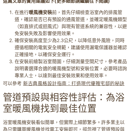
這篇文章的實用建議如下(更多細節請繼續往下閱讀)
在進行
暖風機安裝
前，首先仔細檢查浴室內的排風管
道，確認是否已有預設的通風管道，並確定暖風機類型
（如直排式或迴風式）與現有管道系統的兼容性，以避
免安裝失敗及影響使用效果。
確保安裝高度至少為2.3公尺，以降低意外風險，同時
遵循相關的電氣安全規範，建議使用漏電保護器並確認
正確接地，以確保安全運行。
在安裝前繪製浴室簡圖，仔細測量空間尺寸，參考產品
說明書選擇合適的暖風機型號和安裝位置，必要時諮詢
專業人士，以達到最佳安裝效果和使用效率。
可以參考
新古典風格設計指南：打造現代優雅宅邸的秘訣
管道預設與相容性評估：為浴
室暖風機找到最佳位置
浴室暖風機安裝看似簡單，但實際上細節繁多。許多業主以
為只需購買暖風機並找電工安裝即可，卻忽視了管道預設與