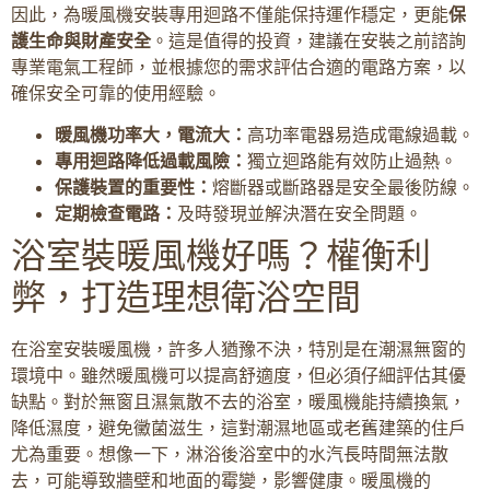
因此，為暖風機安裝專用迴路不僅能保持運作穩定，更能
保
護生命與財產安全
。這是值得的投資，建議在安裝之前諮詢
專業電氣工程師，並根據您的需求評估合適的電路方案，以
確保安全可靠的使用經驗。
暖風機功率大，電流大：
高功率電器易造成電線過載。
專用迴路降低過載風險：
獨立迴路能有效防止過熱。
保護裝置的重要性：
熔斷器或斷路器是安全最後防線。
定期檢查電路：
及時發現並解決潛在安全問題。
浴室裝暖風機好嗎？權衡利
弊，打造理想衛浴空間
在浴室安裝暖風機，許多人猶豫不決，特別是在潮濕無窗的
環境中。雖然暖風機可以提高舒適度，但必須仔細評估其優
缺點。對於無窗且濕氣散不去的浴室，暖風機能持續換氣，
降低濕度，避免黴菌滋生，這對潮濕地區或老舊建築的住戶
尤為重要。想像一下，淋浴後浴室中的水汽長時間無法散
去，可能導致牆壁和地面的霉變，影響健康。暖風機的