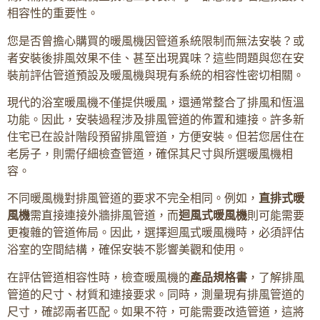
相容性的重要性。
您是否曾擔心購買的暖風機因管道系統限制而無法安裝？或
者安裝後排風效果不佳、甚至出現異味？這些問題與您在安
裝前評估管道預設及暖風機與現有系統的相容性密切相關。
現代的浴室暖風機不僅提供暖風，還通常整合了排風和恆溫
功能。因此，安裝過程涉及排風管道的佈置和連接。許多新
住宅已在設計階段預留排風管道，方便安裝。但若您居住在
老房子，則需仔細檢查管道，確保其尺寸與所選暖風機相
容。
不同暖風機對排風管道的要求不完全相同。例如，
直排式暖
風機
需直接連接外牆排風管道，而
迴風式暖風機
則可能需要
更複雜的管道佈局。因此，選擇迴風式暖風機時，必須評估
浴室的空間結構，確保安裝不影響美觀和使用。
在評估管道相容性時，檢查暖風機的
產品規格書
，了解排風
管道的尺寸、材質和連接要求。同時，測量現有排風管道的
尺寸，確認兩者匹配。如果不符，可能需要改造管道，這將