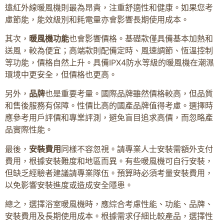
遠紅外線暖風機則最為昂貴，注重舒適性和健康。如果您考
慮節能，能效級別和耗電量亦會影響長期使用成本。
其次，
暖風機功能
也會影響價格。基礎款僅具備基本加熱和
送風，較為便宜；高端款則配備定時、風速調節、恆溫控制
等功能，價格自然上升。具備IPX4防水等級的暖風機在潮濕
環境中更安全，但價格也更高。
另外，
品牌
也是重要考量。國際品牌雖然價格較高，但品質
和售後服務有保障。性價比高的國產品牌值得考慮。選擇時
應參考用戶評價和專業評測，避免盲目追求高價，而忽略產
品實際性能。
最後，
安裝費用
同樣不容忽視。請專業人士安裝需額外支付
費用，根據安裝難度和地區而異。有些暖風機可自行安裝，
但缺乏經驗者建議請專業隊伍。預算時必須考量安裝費用，
以免影響安裝進度或造成安全隱患。
總之，選擇浴室暖風機時，應綜合考慮性能、功能、品牌、
安裝費用及長期使用成本。根據需求仔細比較產品，選擇性