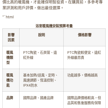
價比高的暖風機，才能確保明智投資。在購買前，多參考專
業評測和用戶評價，做出最佳選擇。
“`html
浴室暖風機安裝預算考量
影響
說明
價格影響
因素
暖風
PTC陶瓷、石英管、遠
PTC陶瓷較便宜，遠紅
機類
紅外線
外線最昂貴
型
暖風
基本加熱/送風、定時、
功能越多，價格越高
機功
風速調節、恆溫控制、
能
IPX4防水
品牌
國際品牌、國產品牌
國際品牌價格較高，但
品質和售後服務有保障