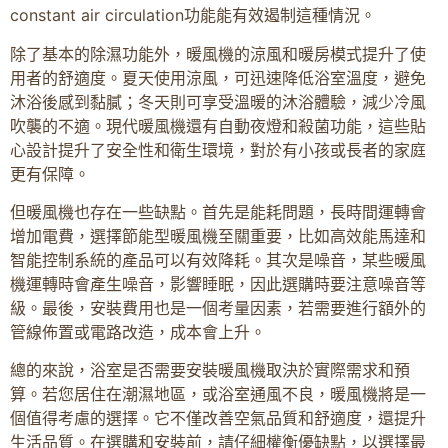
constant air circulation功能能有效遏制這種情況。
除了基本的除濕功能外，暖風機的涼風和暖房模式提升了使
用者的舒適度。夏天使用涼風，可迅速降低浴室溫度，避免
沐浴後感到黏膩；冬天則可享受溫暖的沐浴體驗，減少冷風
吹襲的不適。現代暖風機還有自動夜燈和殺菌功能，這些貼
心設計提升了安全性和衛生環境，對於有小孩或長者的家庭
更有保障。
但暖風機也存在一些缺點。首先是能耗問題，長時間運轉會
增加電費，選擇節能型暖風機至關重要，比如高效能馬達和
智能控制系統的產品可以有效降耗。其次是噪音，某些暖風
機運轉時會產生噪音，影響睡眠，因此選購時要注意噪音等
級。最後，安裝費用也是一個考量因素，若需要進行額外的
管線佈置或電路改造，成本會上升。
總的來說，浴室是否需要安裝暖風機取決於實際需求和預
算。若您居住在潮濕地區，或浴室通風不良，暖風機將是一
個值得考慮的選擇。它不僅改善空氣品質和舒適度，還提升
生活品質。在選購和安裝前，請仔細權衡優缺點，以選擇最