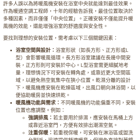
許多人誤以為將暖風機安裝在浴室中央就能達到最佳效果。
作為暖通空調工程師，十年的經驗告訴我，最佳位置取決於
多種因素，而非僅僅「中央位置」。正確安裝不僅能提升暖
風機的效能，還能增強浴室的舒適度與安全性。
要找到理想的安裝位置，需考慮以下三個關鍵因素：
浴室空間與設計：
浴室形狀（如長方形、正方形或L
型）會影響暖風循環。長方形浴室建議在長邊中間安
裝，正方形則可安裝於中心。L型浴室需更細膩地考
量，理想情況下可安裝在轉角處，或靠近更大空間區
域，以避免熱空氣集中在狹小位置。乾濕分離的設計
下，暖風機應安裝在乾燥區域，出風口朝向淋浴間，以
便協助暖房並快速烘乾。
暖風機功能與需求：
不同暖風機的功能偏重不同，安裝
位置也應調整。例如：
強調排風：
若主要用於排濕，應安裝在馬桶上方
或靠近浴室門，方便有效排出潮濕空氣。
注重保暖：
若重視保暖，可安裝在淋浴區或盥洗
台附近，迅速提供舒適暖意，但避免直接對著鏡