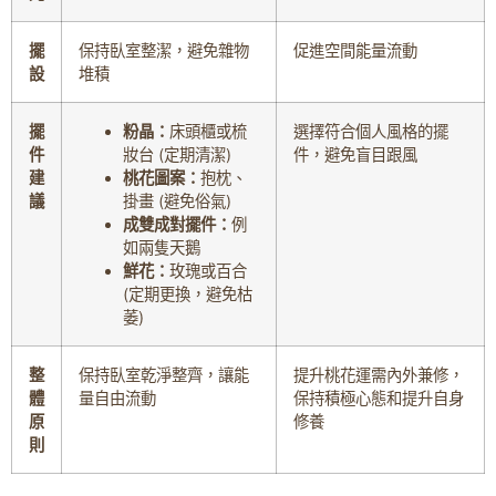
擺
保持臥室整潔，避免雜物
促進空間能量流動
設
堆積
擺
粉晶：
床頭櫃或梳
選擇符合個人風格的擺
件
妝台 (定期清潔)
件，避免盲目跟風
建
桃花圖案：
抱枕、
議
掛畫 (避免俗氣)
成雙成對擺件：
例
如兩隻天鵝
鮮花：
玫瑰或百合
(定期更換，避免枯
萎)
整
保持臥室乾淨整齊，讓能
提升桃花運需內外兼修，
體
量自由流動
保持積極心態和提升自身
原
修養
則