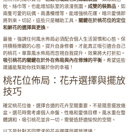
枕、絲巾等，也能增加臥室的浪漫氛圍。
成雙的裝飾品
，如
兩隻可愛的玩偶、兩盞檯燈等，能增強桃花運，暗示愛情即
將到來。切記，這些只是輔助工具，
關鍵在於桃花位的定位
和鮮花的選擇與更換
。
最後，強調任何風水佈局必須配合個人生活習慣和心態。保
持積極樂觀的心態，提升自身修養，才能真正吸引適合自己
的桃花。單靠風水佈局而忽視自我提升，效果將大打折扣。
吸引桃花的關鍵在於外在佈局與內在修煉的平衡
。希望這些
建議能幫助你找到屬於你的幸福！
桃花位佈局：花卉選擇與擺放
技巧
確定桃花位後，選擇合適的花卉至關重要，不是隨意擺放幾
盆。選花時需考慮個人命盤、性格和愛情目標。風水重在整
體調和，吸引桃花並非一切，需營造舒適愉悅的空間。
以下是針對不同需求的花卉選擇與擺放建議：