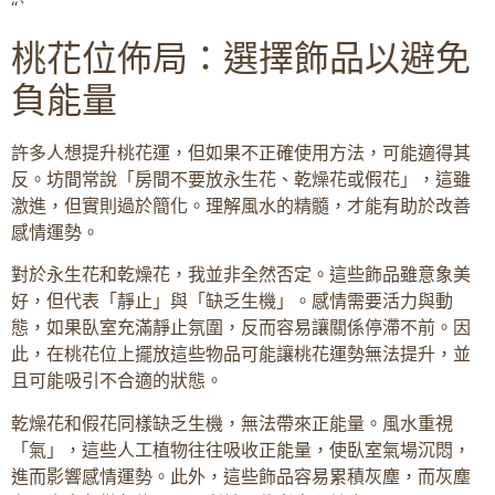
“`
桃花位佈局：選擇飾品以避免
負能量
許多人想提升桃花運，但如果不正確使用方法，可能適得其
反。坊間常說「房間不要放永生花、乾燥花或假花」，這雖
激進，但實則過於簡化。理解風水的精髓，才能有助於改善
感情運勢。
對於永生花和乾燥花，我並非全然否定。這些飾品雖意象美
好，但代表「靜止」與「缺乏生機」。感情需要活力與動
態，如果臥室充滿靜止氛圍，反而容易讓關係停滯不前。因
此，在桃花位上擺放這些物品可能讓桃花運勢無法提升，並
且可能吸引不合適的狀態。
乾燥花和假花同樣缺乏生機，無法帶來正能量。風水重視
「氣」，這些人工植物往往吸收正能量，使臥室氣場沉悶，
進而影響感情運勢。此外，這些飾品容易累積灰塵，而灰塵