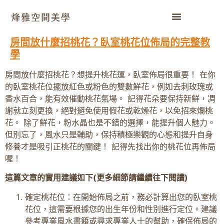
房間放什麼招桃花？臥室桃花位佈局的完整教
學
房間放什麼招桃花？想提升桃花運，臥室佈局很重要！ 在你
的臥室桃花位擺放紅色或粉色的雙數鮮花，例如去刺玫瑰或
香水百合，能有效催動桃花氣場。 記得花朵要保持新鮮，凋
謝就立刻更換，絕對避免使用假花或乾燥花，以免招來爛桃
花。 除了鮮花，粉水晶也是不錯的選擇，能提升個人魅力。
但別忘了，風水只是輔助，保持積極樂觀的心態和提升自身
修養才是吸引正桃花的關鍵！ 記得先找出你的桃花位再佈局
喔！
這篇文章的實用建議如下(更多細節請繼續往下閱讀)
確定桃花位：在開始佈局之前，務必計算出您的臥室桃
花位，這需要根據您的出生年份和性別進行定位。建議
參考專業風水書籍或尋求專業人士的幫助，確保佈局的