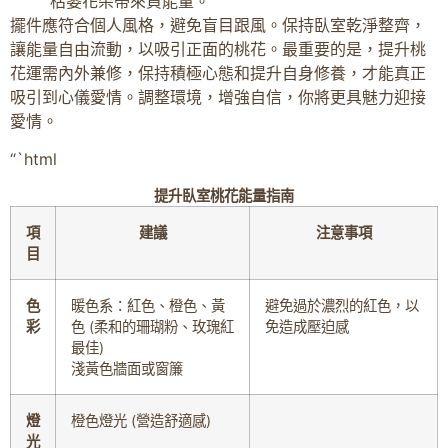
枯萎花朵帶來負能量。
擺件應符合個人風格，避免盲目跟風。保持臥室乾淨整齊，
讓能量自由流動，以吸引正面的桃花。最重要的是，提升桃
花運需內外兼修，保持積極心態和提升自身修養，才能真正
吸引到心儀愛情。調整環境，增強自信，你將更具魅力迎接
愛情。
“`html
提升臥室桃花能量指南
項
建議
注意事項
目
色
暖色系：紅色、橙色、黃
避免過於濃烈的紅色，以
彩
色 (柔和的珊瑚粉、玫瑰紅
免造成壓迫感
最佳)
淺黃色牆面或窗簾
燈
橙色燈光 (營造舒適感)
光