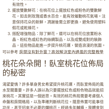
有效性。
擺放雙數鮮花：在桃花位上擺放紅色或粉色的雙數鮮
花，如去刺玫瑰或香水百合，能有效催動桃花氣場。注
意保持花朵的新鮮，凋謝後需立即更換，避免使用塑料
假花或乾燥花。
搭配增強物品：除了鮮花，還可以在桃花位放置粉水
晶、粉紅色或紅色的絲綢製品，以及成雙成對的裝飾
品，這些物品能進一步提升桃花運，營造浪漫的氛圍。
可以參考
房間沒有對外窗？高效解決室內通風的完整教學
桃花朵朵開！臥室桃花位佈局
的秘密
渴望愛情？許多單身男女希望提升桃花運，而臥室佈局的風
水至關重要。許多人誤以為只要擺放紅色或粉色物品就能招
來桃花，其實這是一個迷思。有效的桃花佈局需要考慮個人
命盤和房間格局，以及準確判斷桃花位。隨意佈置可能事倍
功半，甚至招來不必要的爛桃花。經過多年輔導，我體會到