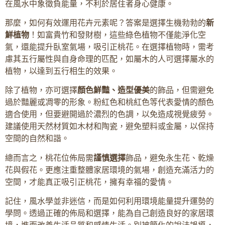
在風水中象徵負能量，不利於居住者身心健康。
那麼，如何有效運用花卉元素呢？答案是選擇生機勃勃的
新
鮮植物
！如富貴竹和發財樹，這些綠色植物不僅能淨化空
氣，還能提升臥室氣場，吸引正桃花。在選擇植物時，需考
慮其五行屬性與自身命理的匹配，如屬木的人可選擇屬水的
植物，以達到五行相生的效果。
除了植物，亦可選擇
顏色鮮豔、造型優美
的飾品，但需避免
過於豔麗或凋零的形象。粉紅色和桃紅色等代表愛情的顏色
適合使用，但要避開過於濃烈的色調，以免造成視覺疲勞。
建議使用天然材質如木材和陶瓷，避免塑料或金屬，以保持
空間的自然和諧。
總而言之，桃花位佈局需
謹慎選擇
飾品，避免永生花、乾燥
花與假花。更應注重整體家居環境的氣場，創造充滿活力的
空間，才能真正吸引正桃花，擁有幸福的愛情。
記住，風水學並非迷信，而是如何利用環境能量提升運勢的
學問。透過正確的佈局和選擇，能為自己創造良好的家居環