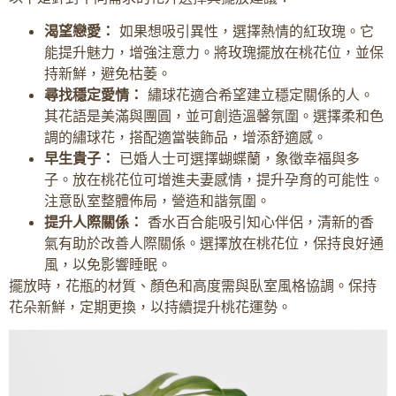
渴望戀愛：
如果想吸引異性，選擇熱情的紅玫瑰。它
能提升魅力，增強注意力。將玫瑰擺放在桃花位，並保
持新鮮，避免枯萎。
尋找穩定愛情：
繡球花適合希望建立穩定關係的人。
其花語是美滿與團圓，並可創造溫馨氛圍。選擇柔和色
調的繡球花，搭配適當裝飾品，增添舒適感。
早生貴子：
已婚人士可選擇蝴蝶蘭，象徵幸福與多
子。放在桃花位可增進夫妻感情，提升孕育的可能性。
注意臥室整體佈局，營造和諧氛圍。
提升人際關係：
香水百合能吸引知心伴侶，清新的香
氣有助於改善人際關係。選擇放在桃花位，保持良好通
風，以免影響睡眠。
擺放時，花瓶的材質、顏色和高度需與臥室風格協調。保持
花朵新鮮，定期更換，以持續提升桃花運勢。