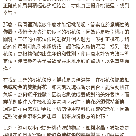
正確的佈局與積極心態相結合，才能真正提升桃花運，找到
幸福。
那麼，房間裡到底放什麼才能招桃花呢？答案在於
系統性的
佈局
。我們今天專注於臥室的桃花位，因為這是吸引桃花的
關鍵。正確的桃花位佈局能提升個人魅力，吸引正桃花；錯
誤的佈局則可能引來爛桃花，讓你陷入感情泥沼。找到「桃
花位」需根據你的
出生年份和性別
，使用風水計算方法精準
定位。建議參考專業書籍或尋求風水師的幫助，以免事與願
違。
在找到正確的桃花位後，
鮮花
是最佳選擇！在桃花位擺放
紅
色或粉色的雙數鮮花
，如去刺玫瑰或香水百合，能催動桃花
氣場。為何選擇雙數？因為它象徵成雙成對的美好愛情，而
鮮花則能注入生機和浪漫氛圍。記住，
鮮花必須保持新鮮
！
凋謝的花朵需立即更換，切勿使用塑料假花或乾燥花，因為
這些物品會帶來負面能量，招來虛情假意的桃花。
此外，還可以搭配提升桃花運的物品，如
粉水晶
，被認為是
招桃花的風水寶物。
粉紅色或紅色的絲綢製品
，如絲綢抱