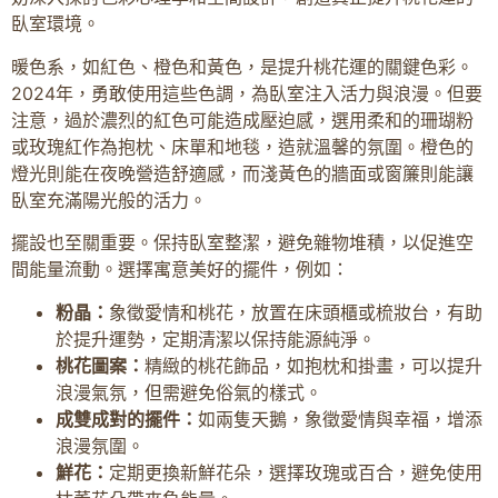
臥室環境。
暖色系，如紅色、橙色和黃色，是提升桃花運的關鍵色彩。
2024年，勇敢使用這些色調，為臥室注入活力與浪漫。但要
注意，過於濃烈的紅色可能造成壓迫感，選用柔和的珊瑚粉
或玫瑰紅作為抱枕、床單和地毯，造就溫馨的氛圍。橙色的
燈光則能在夜晚營造舒適感，而淺黃色的牆面或窗簾則能讓
臥室充滿陽光般的活力。
擺設也至關重要。保持臥室整潔，避免雜物堆積，以促進空
間能量流動。選擇寓意美好的擺件，例如：
粉晶：
象徵愛情和桃花，放置在床頭櫃或梳妝台，有助
於提升運勢，定期清潔以保持能源純淨。
桃花圖案：
精緻的桃花飾品，如抱枕和掛畫，可以提升
浪漫氣氛，但需避免俗氣的樣式。
成雙成對的擺件：
如兩隻天鵝，象徵愛情與幸福，增添
浪漫氛圍。
鮮花：
定期更換新鮮花朵，選擇玫瑰或百合，避免使用