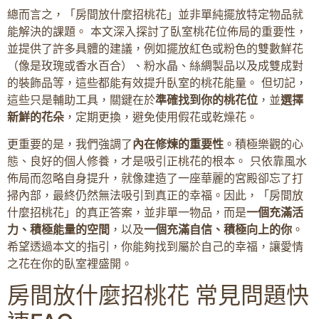
總而言之，「房間放什麼招桃花」並非單純擺放特定物品就
能解決的課題。 本文深入探討了臥室桃花位佈局的重要性，
並提供了許多具體的建議，例如擺放紅色或粉色的雙數鮮花
（像是玫瑰或香水百合）、粉水晶、絲綢製品以及成雙成對
的裝飾品等，這些都能有效提升臥室的桃花能量。 但切記，
這些只是輔助工具，關鍵在於
準確找到你的桃花位
，並
選擇
新鮮的花朵
，定期更換，避免使用假花或乾燥花。
更重要的是，我們強調了
內在修煉的重要性
。積極樂觀的心
態、良好的個人修養，才是吸引正桃花的根本。 只依靠風水
佈局而忽略自身提升，就像建造了一座華麗的宮殿卻忘了打
掃內部，最終仍然無法吸引到真正的幸福。因此，「房間放
什麼招桃花」的真正答案，並非單一物品，而是
一個充滿活
力、積極能量的空間
，以及
一個充滿自信、積極向上的你
。
希望透過本文的指引，你能夠找到屬於自己的幸福，讓愛情
之花在你的臥室裡盛開。
房間放什麼招桃花 常見問題快