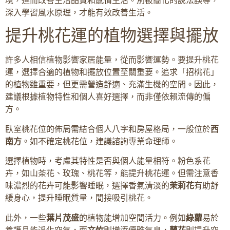
境，進而改善生活品質和感情生活。別被簡化的說法誤導，
深入學習風水原理，才能有效改善生活。
提升桃花運的植物選擇與擺放
許多人相信植物影響家居能量，從而影響運勢。要提升桃花
運，選擇合適的植物和擺放位置至關重要。追求「招桃花」
的植物雖重要，但更需營造舒適、充滿生機的空間。因此，
建議根據植物特性和個人喜好選擇，而非僅依賴流傳的偏
方。
臥室桃花位的佈局需結合個人八字和房屋格局，一般位於
西
南方
。如不確定桃花位，建議諮詢專業命理師。
選擇植物時，考慮其特性是否與個人能量相符。粉色系花
卉，如山茶花、玫瑰、桃花等，能提升桃花運。但需注意香
味濃烈的花卉可能影響睡眠，選擇香氣清淡的
茉莉花
有助舒
緩身心，提升睡眠質量，間接吸引桃花。
此外，一些
葉片茂盛
的植物能增加空間活力。例如
綠蘿
易於
養護且能淨化空氣，而
文竹
則增添優雅氣息，
蘭花
則提升空