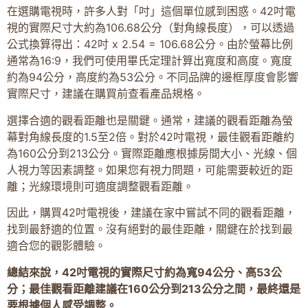
在選購電視時，許多人對「吋」這個單位感到困惑。42吋電
視的實際尺寸大約為106.68公分（對角線長度），可以透過
公式換算得出：42吋 x 2.54 = 106.68公分。由於螢幕比例
通常為16:9，我們可使用畢氏定理計算出寬度和高度。寬度
約為94公分，高度約為53公分。不同品牌的邊框厚度會影響
實際尺寸，建議在購買前查看產品規格。
選擇合適的觀看距離也是關鍵。通常，建議的觀看距離為螢
幕對角線長度的1.5至2倍。對於42吋電視，最佳觀看距離約
為160公分到213公分。實際距離應根據房間大小、光線、個
人視力等因素調整。如果您有視力問題，可能需要較近的距
離；光線環境則可適度調整觀看距離。
因此，購買42吋電視後，建議在家中嘗試不同的觀看距離，
找到最舒適的位置。沒有絕對的最佳距離，關鍵在於找到最
適合您的觀影體驗。
總結來說，42吋電視的實際尺寸約為寬94公分、高53公
分；最佳觀看距離建議在160公分到213公分之間，最終還是
要根據個人感受調整。