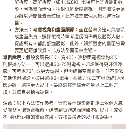
解析度。高解析度（如4K或8K）電視可允許近距離觀
影，因為畫面清晰。相對低解析度電視，則需取得更遠
距離以避開像素顆粒感。此方法需依個人視力進行調
整。
方法三：考慮視角和畫面細節：
坐在螢幕旁邊可能會造
成畫面失真。選擇電視時需考慮房間佈局及觀影人數，
保證所有人都能舒適觀影。此外，細節豐富的畫面會需
要更近距離欣賞。此方法全面但較主觀。
舉例說明：
假設客廳長5米、寬4米，沙發距電視牆約3米，
則根據方法一，可以選擇50-75吋電視。如想獲得更好沉浸
感，可考慮75吋或更大電視，但需確保空間足夠，並不影響
其他傢俱擺設。如果選擇8K電視，根據方法二可稍微縮短觀
影距離，選擇更大尺寸。最終選擇需綜合考量以上三個方
法，並依自身情況調整。
注意：
以上方法僅作參考，實際最佳觀影距離還需依個人感
受調整。購買電視前，建議到實體店面體驗不同尺寸，感受
不同觀影距離的畫面效果，尋找最適合的尺寸和距離。