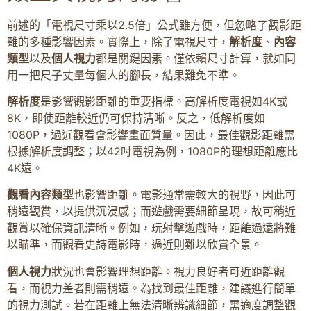
前述的「電視尺寸乘以2.5倍」公式雖方便，但忽略了觀影距
離的多種影響因素。實際上，除了電視尺寸，
解析度
、
內容
類型
以及
個人視力
都是關鍵因素。僅依賴尺寸計算，就如同
用一把尺子丈量每個人的腳長，結果難免不準。
解析度
是影響觀影距離的重要指標。高解析度電視如4K或
8K，即使距離較近仍可保持清晰。反之，低解析度如
1080P，過近觀看會影響畫面質量。因此，最佳觀影距離需
根據解析度調整；以42吋電視為例，1080P的理想距離應比
4K遠。
觀看內容類型
也影響距離。電影通常需較大的視野，因此可
稍遠觀賞，以提供沉浸感；而遊戲需要細節呈現，故可稍近
觀賞以確保資訊清晰。例如，玩射擊遊戲時，距離過遠將難
以瞄準，而觀看史詩電影時，過近則難以欣賞全景。
個人視力
狀況也會影響理想距離。視力良好者可近距離觀
看，而視力差者則需稍遠。為找到最佳距離，建議進行簡單
的視力測試。若在距離上無法清晰辨識細節，需適度調整觀