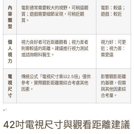
內
電影通常需要較大的視野，可稍遠觀
電影：較遠；
容
賞；遊戲需要細節呈現，可稍近觀
遊戲：較近
類
賞。
型
個
視力良好者可近距離觀看；視力差者
視力好：可更
人
則需較遠的距離。建議進行視力測試
近；視力差：
視
或諮詢眼科醫生。
需更遠
力
電
傳統公式「電視尺寸乘以2.5倍」僅供
影響觀影距離
視
參考，實際觀影距離需綜合考慮其他
的基礎，但需
尺
因素。
與其他因素綜
寸
合考量。
“`
42吋電視尺寸與觀看距離建議