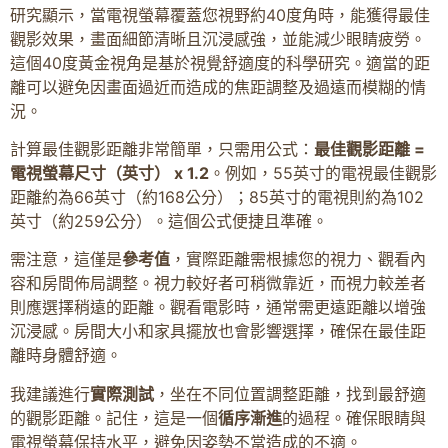
研究顯示，當電視螢幕覆蓋您視野約40度角時，能獲得最佳
觀影效果，畫面細節清晰且沉浸感強，並能減少眼睛疲勞。
這個40度黃金視角是基於視覺舒適度的科學研究。適當的距
離可以避免因畫面過近而造成的焦距調整及過遠而模糊的情
況。
計算最佳觀影距離非常簡單，只需用公式：
最佳觀影距離 =
電視螢幕尺寸（英寸） x 1.2
。例如，55英寸的電視最佳觀影
距離約為66英寸（約168公分）；85英寸的電視則約為102
英寸（約259公分）。這個公式便捷且準確。
需注意，這僅是
參考值
，實際距離需根據您的視力、觀看內
容和房間佈局調整。視力較好者可稍微靠近，而視力較差者
則應選擇稍遠的距離。觀看電影時，通常需更遠距離以增強
沉浸感。房間大小和家具擺放也會影響選擇，確保在最佳距
離時身體舒適。
我建議進行
實際測試
，坐在不同位置調整距離，找到最舒適
的觀影距離。記住，這是一個
循序漸進
的過程。確保眼睛與
電視螢幕保持水平，避免因姿勢不當造成的不適。