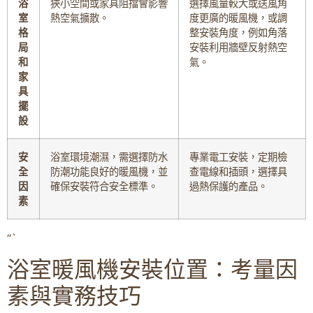
浴
狹小空間或家具阻擋會影響
選擇風量較大或送風角
室
熱空氣擴散。
度更廣的暖風機，或調
格
整安裝角度，例如角落
局
安裝利用牆壁反射熱空
和
氣。
家
具
擺
設
安
浴室環境潮濕，需選擇防水
專業電工安裝，定期檢
全
防潮功能良好的暖風機，並
查電線和插頭，選擇具
因
確保安裝符合安全標準。
過熱保護的產品。
素
“`
浴室暖風機安裝位置：考量因
素與實務技巧