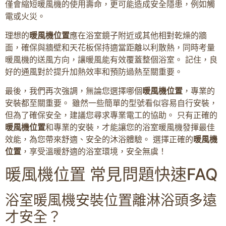
僅會縮短暖風機的使用壽命，更可能造成安全隱患，例如觸
電或火災。
理想的
暖風機位置
應在浴室鏡子附近或其他相對乾燥的牆
面，確保與牆壁和天花板保持適當距離以利散熱，同時考量
暖風機的送風方向，讓暖風能有效覆蓋整個浴室。 記住，良
好的通風對於提升加熱效率和預防過熱至關重要。
最後，我們再次強調，無論您選擇哪個
暖風機位置
，專業的
安裝都至關重要。 雖然一些簡單的型號看似容易自行安裝，
但為了確保安全，建議您尋求專業電工的協助。 只有正確的
暖風機位置
和專業的安裝，才能讓您的浴室暖風機發揮最佳
效能，為您帶來舒適、安全的沐浴體驗。 選擇正確的
暖風機
位置
，享受溫暖舒適的浴室環境，安全無虞！
暖風機位置 常見問題快速FAQ
浴室暖風機安裝位置離淋浴頭多遠
才安全？