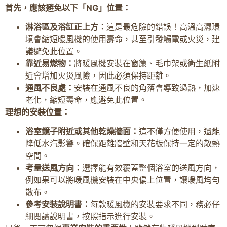
首先，應該避免以下「NG」位置：
淋浴區及浴缸正上方：
這是最危險的錯誤！高溫高濕環
境會縮短暖風機的使用壽命，甚至引發觸電或火災，建
議避免此位置。
靠近易燃物：
將暖風機安裝在窗簾、毛巾架或衛生紙附
近會增加火災風險，因此必須保持距離。
通風不良處：
安裝在通風不良的角落會導致過熱，加速
老化，縮短壽命，應避免此位置。
理想的安裝位置：
浴室鏡子附近或其他乾燥牆面：
這不僅方便使用，還能
降低水汽影響。確保距離牆壁和天花板保持一定的散熱
空間。
考量送風方向：
選擇能有效覆蓋整個浴室的送風方向，
例如果可以將暖風機安裝在中央偏上位置，讓暖風均勻
散布。
參考安裝說明書：
每款暖風機的安裝要求不同，務必仔
細閱讀說明書，按照指示進行安裝。