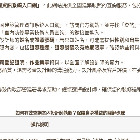
理資訊系統入口網」
。此網站提供全國建築執照的查詢服務，包
國建築管理資訊系統入口網」，訪問官方網站，並尋找「查詢」
「室內裝修專業技術人員查詢」的鏈接並進入。
設計師的
姓名
或
證照號碼
，若只知姓名，可能需提供
性別
和
出生
照內容，包括
證照種類
、
證照號碼
及
有效期限
等，確認這些資料
司登記證明
、
作品集
等資料，以全面了解設計師的實力。
務品質，還需考量設計師的溝通能力、設計風格及客戶評價。在
聯繫內政部營建署尋求幫助。謹慎選擇設計師，確保您的裝修過
如何有效查詢室內設計師執照？保障自身權益的關鍵步驟
操作說明