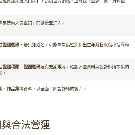
管理資訊系統入口網」，訪問官方網站，並尋找「查詢」或「資料查
專業技術人員查詢」的鏈接並進入。
或
證照號碼
，若只知姓名，可能需提供
性別
和
出生年月日
來縮小搜尋範
括
證照種類
、
證照號碼
及
有效期限
等，確認這些資料與設計師所提供的
限。
明
、
作品集
等資料，以全面了解設計師的實力。
用與合法營運