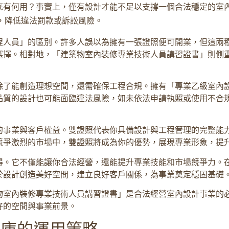
底有何用？事實上，僅有設計才能不足以支撐一個合法穩定的室
，降低違法罰款或訴訟風險。
程人員」的區別。許多人誤以為擁有一張證照便可開業，但這兩
選擇。相對地，「建築物室內裝修專業技術人員講習證書」則側
除了能創造理想空間，還需確保工程合規。擁有「專業乙級室內
品質的設計也可能面臨違法風險，如未依法申請執照或使用不合
的事業與客戶權益。雙證照代表你具備設計與工程管理的完整能
競爭激烈的市場中，雙證照將成為你的優勢，展現專業形象，提
得。它不僅能讓你合法經營，還能提升專業技能和市場競爭力。
於設計創造美好空間，建立良好客戶關係，為事業奠定穩固基礎
物室內裝修專業技術人員講習證書」是合法經營室內設計事業的
好的空間與事業前景。