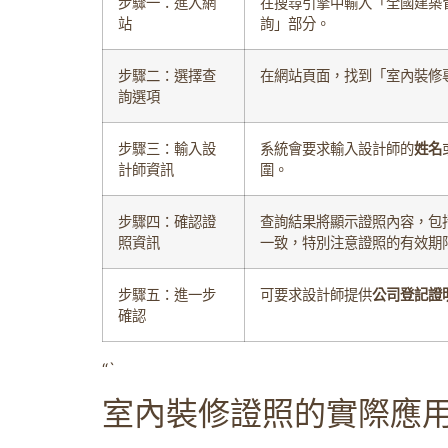
步驟一：進入網
在搜尋引擎中輸入「全國建築
站
詢」部分。
步驟二：選擇查
在網站頁面，找到「室內裝修
詢選項
步驟三：輸入設
系統會要求輸入設計師的
姓名
計師資訊
圍。
步驟四：確認證
查詢結果將顯示證照內容，包
照資訊
一致，特別注意證照的有效期
步驟五：進一步
可要求設計師提供
公司登記證
確認
“`
室內裝修證照的實際應