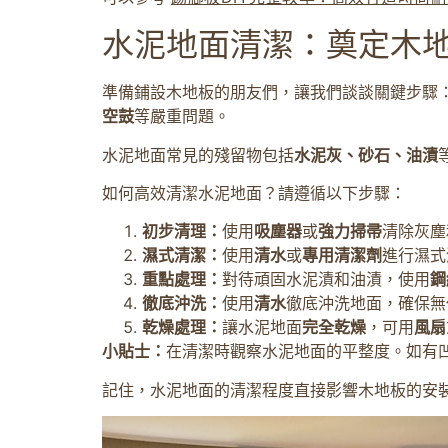
水泥地面清潔：奠定木
準備鋪設木地板的朋友們，讓我們談談關鍵步驟
空鼓
等嚴重問題。
水泥地面常見的殘留物包括
水泥灰、砂石、油漬
如何高效清潔水泥地面？請遵循以下步驟：
初步清理：
使用
吸塵器
或
強力掃帚
清除灰塵
濕式清潔：
使用
清水
或
專用清潔劑
進行濕式
重點處理：
對待頑固水泥漬和油漬，使用
鋼
徹底沖洗：
使用
清水
徹底沖洗地面，確保無
乾燥處理：
讓水泥地面
完全乾燥
，可用
風扇
小貼士：
在清潔時觀察水泥地面的平整度。如有
記住，水泥地面的清潔程度直接影響木地板的安