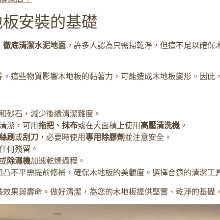
地板安裝的基礎
：
徹底清潔水泥地面
。許多人認為只需掃乾淨，但這不足以確保
等。這些物質影響木地板的黏著力，可能造成木地板變形。因此
和砂石，減少後續清潔難度。
清潔，可用
拖把、抹布
或在大面積上使用
高壓清洗機
。
絲刷
或
刮刀
，必要時使用
專用除膠劑
並注意安全。
任何殘留。
或
除濕機
加速乾燥過程。
凹凸不平需提前修補，確保木地板的美觀度。選擇合適的清潔工
裝效果與壽命。做好清潔，為您的木地板提供堅實、乾淨的基礎