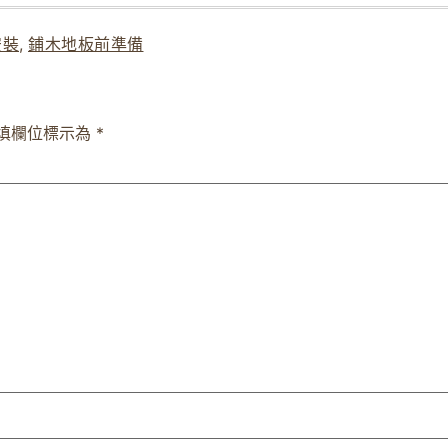
安裝
,
鋪木地板前準備
填欄位標示為
*