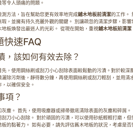
鼓等令人頭痛的問題。
檢測方法，旨在幫助您更有效率地完成
鋪木地板前清潔
的工作。
瑕，並擁有持久亮麗外觀的關鍵。 別讓疏忽的清潔步驟，影響
木地板煥發出最迷人的光彩。 從現在開始，重視
鋪木地板前清潔
快速FAQ
漬，該如何有效去除？
首先，使用鋼絲刷或刮刀小心刮除表面較鬆動的污漬。對於較深
灑除污劑後，靜待數分鐘，再使用鋼絲刷或刮刀輕刮，並用清水
作，以確保安全。
事項？
灰塵。 首先，使用吸塵器或掃帚徹底清除表面的灰塵和碎屑。
刮刀小心刮除。 對於頑固的污漬，可以使用砂紙輕輕打磨，但
地板的黏著力。 如有必要，請先評估舊木地板的狀況，考慮是否