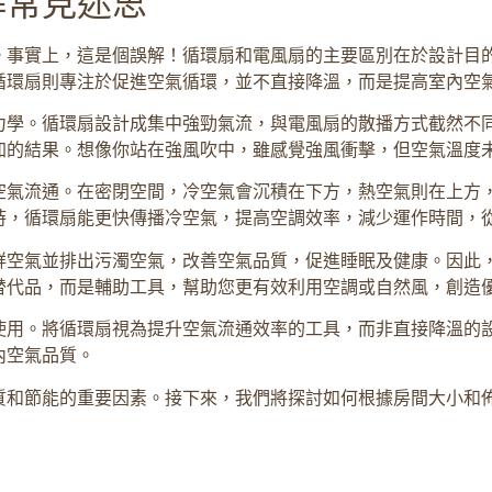
解常見迷思
。事實上，這是個誤解！循環扇和電風扇的主要區別在於設計目
循環扇則專注於促進空氣循環，並不直接降溫，而是提高室內空
力學。循環扇設計成集中強勁氣流，與電風扇的散播方式截然不
加的結果。想像你站在強風吹中，雖感覺強風衝擊，但空氣溫度
空氣流通。在密閉空間，冷空氣會沉積在下方，熱空氣則在上方
時，循環扇能更快傳播冷空氣，提高空調效率，減少運作時間，
鮮空氣並排出污濁空氣，改善空氣品質，促進睡眠及健康。因此
替代品，而是輔助工具，幫助您更有效利用空調或自然風，創造
使用。將循環扇視為提升空氣流通效率的工具，而非直接降溫的
內空氣品質。
質和節能的重要因素。接下來，我們將探討如何根據房間大小和