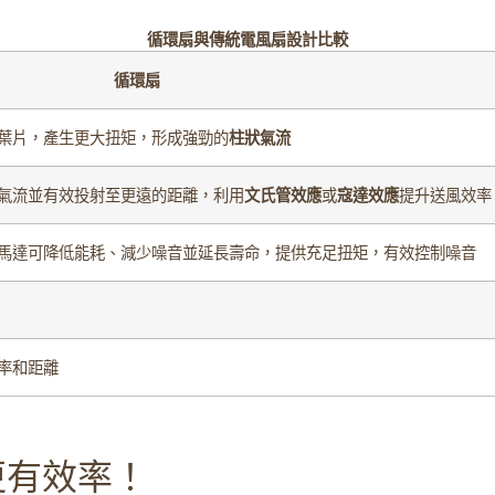
循環扇與傳統電風扇設計比較
循環扇
葉片，產生更大扭矩，形成強勁的
柱狀氣流
氣流並有效投射至更遠的距離，利用
文氏管效應
或
寇達效應
提升送風效率
馬達可降低能耗、減少噪音並延長壽命，提供充足扭矩，有效控制噪音
率和距離
更有效率！