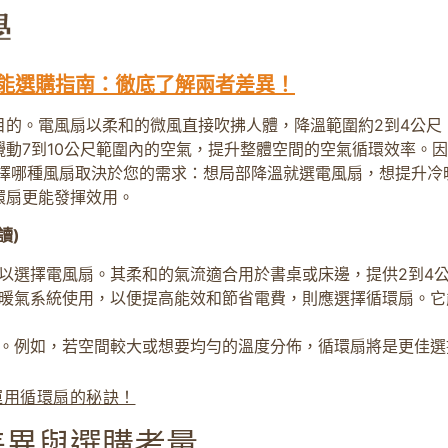
節能選購指南：徹底了解兩者差異！
目的。電風扇以柔和的微風直接吹拂人體，降溫範圍約2到4公尺
動7到10公尺範圍內的空氣，提升整體空間的空氣循環效率。
擇哪種風扇取決於您的需求：想局部降溫就選電風扇，想提升冷
環扇更能發揮效用。
讀)
以選擇電風扇。其柔和的氣流適合用於書桌或床邊，提供2到4
暖氣系統使用，以便提高能效和節省電費，則應選擇循環扇。它能
。例如，若空間較大或想要均勻的溫度分佈，循環扇將是更佳選
運用循環扇的秘訣！
差異與選購考量