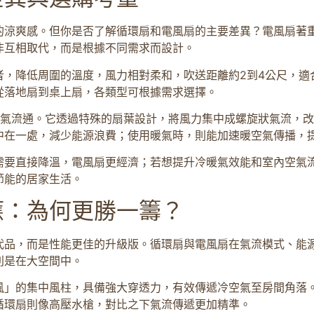
的涼爽感。但你是否了解循環扇和電風扇的主要差異？電風扇著
非互相取代，而是根據不同需求而設計。
者，降低周圍的溫度，風力相對柔和，吹送距離約2到4公尺，適
從落地扇到桌上扇，各類型可根據需求選擇。
空氣流通。它透過特殊的扇葉設計，將風力集中成螺旋狀氣流，
中在一處，減少能源浪費；使用暖氣時，則能加速暖空氣傳播，
需要直接降溫，電風扇更經濟；若想提升冷暖氣效能和室內空氣
節能的居家生活。
應：為何更勝一籌？
代品，而是性能更佳的升級版。循環扇與電風扇在氣流模式、能
別是在大空間中。
風」的集中風柱，具備強大穿透力，有效傳遞冷空氣至房間角落
循環扇則像高壓水槍，對比之下氣流傳遞更加精準。