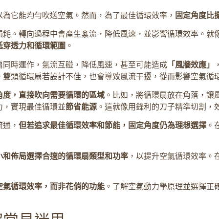
以為它能均勻吹送空氣。然而，為了最佳循環效率，
固定角度比
損耗。轉向過程中會產生紊流，降低風速，並影響循環效率。就
低穿透力和循環範圍
。
扇同時運作，氣流互碰，降低風速，甚至可能造成
「風牆效應」
。雙頭循環扇若設計不佳，也會導致風流干擾，從而影響空氣循
角度，直接吹向需要循環的區域
。比如，將循環扇放在角落，讓
力，實現最佳循環並
節省能源
。這就像用鋒利的刀子精準切割，
流通，
但若追求最佳循環效率和節能，固定角度仍為理想選擇
。
小和佈局選擇合適的循環扇類型和功率
，以提升空氣循環效率。
空氣循環效率，而非花俏的功能
。了解空氣動力學原理並選擇正