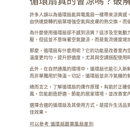
循環扇真的會涼嗎？破
許多人誤以為循環扇能與電風扇一樣帶來涼爽感
由快速旋轉的扇葉增強空氣與皮膚的熱交換。而
為什麼使用循環扇卻不感到涼爽？這涉及空氣動
壓，但這並不意味著空氣變涼，而是氣流速度增
那麼，循環扇有什麼用呢？它的功能是改善室內
溫度更均勻，提升舒適度。尤其與空調搭配使用
此外，在自然通風的環境中，循環扇也能引入新
而非單獨用於降溫。切記，循環扇並非冷氣機的
總而言之，了解循環扇的運作原理，有助於正確
風，您能創造舒適、節能的居家環境，並改善室
選擇合適的循環扇及其使用方式，是提升生活品
佳效果。
可以參考 循環扇跟電風扇差別