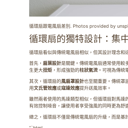
循環扇跟電風扇差別. Photos provided by unspl
循環扇的獨特設計：集
循環扇看似與傳統電風扇相似，但其設計理念和
首先，
扇葉設計
是關鍵。傳統電風扇通常使用較
生更大
扭矩
，形成強勁的
柱狀氣流
。可視為傳統
其次，循環扇的
風扇罩設計
也至關重要。傳統罩
用
文氏管效應
或
寇達效應
提升送風效率。
雖然兩者使用的馬達類型相似，但循環扇對馬達
有效控制噪音，讓使用者享受強風的同時更為舒
總之，循環扇不僅是傳統電風扇的升級，而是基
“`html