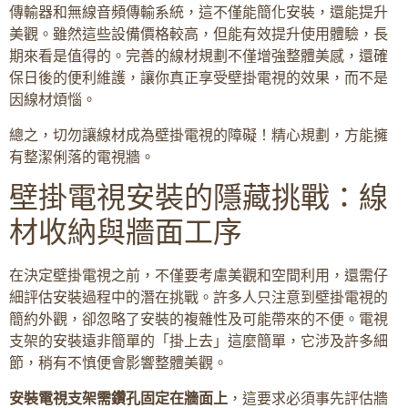
傳輸器和無線音頻傳輸系統，這不僅能簡化安裝，還能提升
美觀。雖然這些設備價格較高，但能有效提升使用體驗，長
期來看是值得的。完善的線材規劃不僅增強整體美感，還確
保日後的便利維護，讓你真正享受壁掛電視的效果，而不是
因線材煩惱。
總之，切勿讓線材成為壁掛電視的障礙！精心規劃，方能擁
有整潔俐落的電視牆。
壁掛電視安裝的隱藏挑戰：線
材收納與牆面工序
在決定壁掛電視之前，不僅要考慮美觀和空間利用，還需仔
細評估安裝過程中的潛在挑戰。許多人只注意到壁掛電視的
簡約外觀，卻忽略了安裝的複雜性及可能帶來的不便。電視
支架的安裝遠非簡單的「掛上去」這麼簡單，它涉及許多細
節，稍有不慎便會影響整體美觀。
安裝電視支架需鑽孔固定在牆面上
，這要求必須事先評估牆