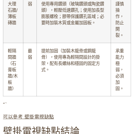
大理
弱
使用專用鑽頭（玻璃鑽頭或陶瓷鑽
謹慎
石牆/
頭），輕壓低速鑽孔；使用加長型
操
薄板
膨脹螺栓；膠帶保護鑽孔區域；必
作，
磚牆
要時加裝木質或金屬加固板。
防止
開
裂。
輕隔
最
提前加固（加裝木龍骨或鋼龍
承重
間牆
弱
骨），使用專為輕隔間設計的掛
能力
（石
架，配有長螺絲和穩固的固定方
極
膏板
式。
弱，
牆/木
必須
板
加
牆）
固。
“`
可以參考 壁掛電視缺點
壁掛電視缺點結論