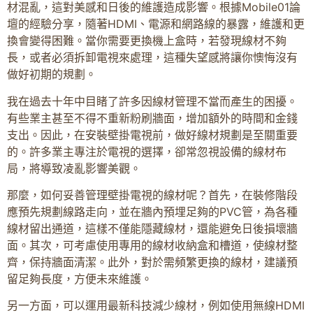
材混亂，這對美感和日後的維護造成影響。根據Mobile01論
壇的經驗分享，隨著HDMI、電源和網路線的暴露，維護和更
換會變得困難。當你需要更換機上盒時，若發現線材不夠
長，或者必須拆卸電視來處理，這種失望感將讓你懊悔沒有
做好初期的規劃。
我在過去十年中目睹了許多因線材管理不當而產生的困擾。
有些業主甚至不得不重新粉刷牆面，增加額外的時間和金錢
支出。因此，在安裝壁掛電視前，做好線材規劃是至關重要
的。許多業主專注於電視的選擇，卻常忽視設備的線材布
局，將導致凌亂影響美觀。
那麼，如何妥善管理壁掛電視的線材呢？首先，在裝修階段
應預先規劃線路走向，並在牆內預埋足夠的PVC管，為各種
線材留出通道，這樣不僅能隱藏線材，還能避免日後損壞牆
面。其次，可考慮使用專用的線材收納盒和槽道，使線材整
齊，保持牆面清潔。此外，對於需頻繁更換的線材，建議預
留足夠長度，方便未來維護。
另一方面，可以運用最新科技減少線材，例如使用無線HDMI