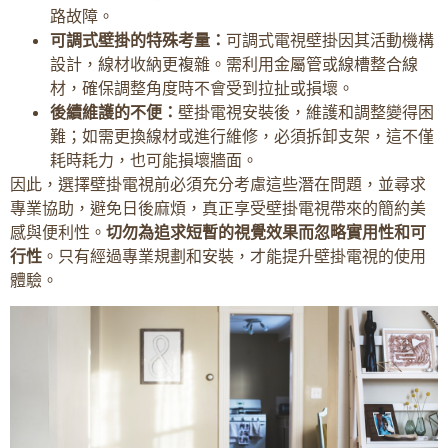
路故障。
可調式壁掛的特殊考量：
可調式電視壁掛因其活動機構
設計，線材收納更複雜。需利用金屬管或線槽整合線
材，確保調整角度時不會受到拉扯或損壞。
後續維護的不便：
壁掛電視安裝後，維護和調整變得困
難；如需更換線材或進行維修，必須拆卸支架，這不僅
耗時耗力，也可能損壞牆面。
因此，選擇壁掛電視前必須充分考慮這些潛在問題，並尋求
專業協助，避免日後麻煩，真正享受壁掛電視帶來的簡約美
感與便利性。
切勿為追求短暫的視覺效果而忽略實用性和可
行性
。只有經過專業規劃和安裝，才能提升壁掛電視的使用
體驗。