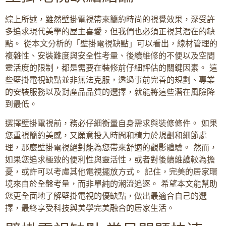
綜上所述，雖然壁掛電視帶來簡約時尚的視覺效果，深受許
多追求現代美學的屋主喜愛，但我們也必須正視其潛在的缺
點。 從本文分析的「壁掛電視缺點」可以看出，線材管理的
複雜性、安裝難度與安全性考量、後續維修的不便以及空間
靈活度的限制，都是需要在裝修前仔細評估的關鍵因素。 這
些壁掛電視缺點並非無法克服，透過事前完善的規劃、專業
的安裝服務以及對產品品質的選擇，就能將這些潛在風險降
到最低。
選擇壁掛電視前，務必仔細衡量自身需求與裝修條件。 如果
您重視簡約美感，又願意投入時間和精力於規劃和細節處
理，那麼壁掛電視絕對能為您帶來舒適的觀影體驗。 然而，
如果您追求極致的便利性與靈活性，或者對後續維護較為擔
憂，或許可以考慮其他電視擺放方式。 記住，完美的居家環
境來自於全盤考量，而非單純的潮流追逐。 希望本文能幫助
您更全面地了解壁掛電視的優缺點，做出最適合自己的選
擇，最終享受科技與美學完美融合的居家生活。