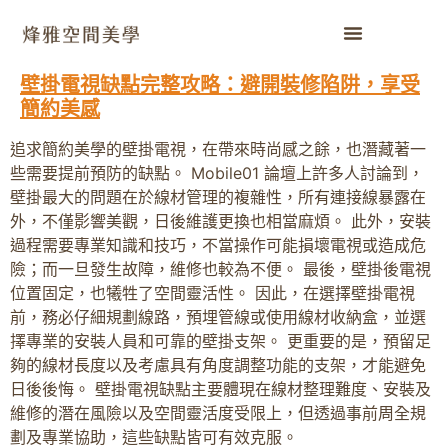
壁掛電視缺點完整攻略：避開裝修陷阱，享受
簡約美感
追求簡約美學的壁掛電視，在帶來時尚感之餘，也潛藏著一
些需要提前預防的缺點。 Mobile01 論壇上許多人討論到，
壁掛最大的問題在於線材管理的複雜性，所有連接線暴露在
外，不僅影響美觀，日後維護更換也相當麻煩。 此外，安裝
過程需要專業知識和技巧，不當操作可能損壞電視或造成危
險；而一旦發生故障，維修也較為不便。 最後，壁掛後電視
位置固定，也犧牲了空間靈活性。 因此，在選擇壁掛電視
前，務必仔細規劃線路，預埋管線或使用線材收納盒，並選
擇專業的安裝人員和可靠的壁掛支架。 更重要的是，預留足
夠的線材長度以及考慮具有角度調整功能的支架，才能避免
日後後悔。 壁掛電視缺點主要體現在線材整理難度、安裝及
維修的潛在風險以及空間靈活度受限上，但透過事前周全規
劃及專業協助，這些缺點皆可有效克服。