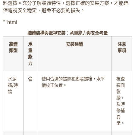
料選擇。充分了解牆體特性，選擇正確的安裝方案，才能確
保電視安全穩定，避免不必要的損失。
“`html
牆體結構與電視安裝：承重能力與安全考量
牆體
承
安裝建議
注意
類型
重
事項
能
力
水泥
強
使用合適的螺絲和膨脹螺栓，水平
檢查
牆/磚
儀校正位置。
牆面
牆
裂
縫，
及時
修補
異
常。