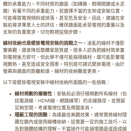
體的承重能力。不同材質的牆面（如磚牆、輕隔間牆或水泥
牆）有著不同的承重能力。若選擇不當的支架或安裝位置，
可能導致電視傾斜或掉落，甚至危及安全。因此，建議在安
裝前尋求專業人士的評估，確保牆面能承受電視的重量以及
支架的負重需求，切勿輕視這個步驟。
線材收納也是壁掛電視安裝的挑戰之一
。凌亂的線材不僅影
響美觀，還會降低整體家居質感。很多人認為把線材简单塞
到電視後方即可，但此舉不僅可能損壞線材，還可能影響電
視散熱，甚至造成安全隱患。特別是可調式壁掛電視，由於
螢幕與牆面的距離較遠，線材的收納難度更高。
以下是壁掛電視安裝中線材收納所面臨的一些挑戰：
線材規劃的複雜性：
安裝前必須仔細規劃所有線材（包
括電源線、HDMI線、網路線等）的走線路徑，並預留
足夠空間，考慮電視位置及周圍家具。
隱蔽工程的困難：
為達最佳美觀效果，通常需將線材隱
藏在牆內或使用線槽收納，這需要一定的施工技巧，以
及對牆體結構的理解。不當操作可能損壞牆面或造成線