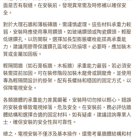
面是否有裂縫。在安裝前，發現異常需及時修補以確保安
全。
對於大理石牆和薄板磚牆，需謹慎處理。這些材料承重力較
弱，安裝時應使用專用鑽頭，如玻璃鑽頭或陶瓷鑽頭，輕壓
低速鑽孔，以防開裂。選擇加長型膨脹螺栓能提高承重能
力，建議用膠帶保護鑽孔區域以防損壞。必要時，應加裝木
質或金屬加固板。
輕隔間牆（如石膏板牆、木板牆）承重能力最弱，若必須安
裝需提前加固。可在裝修階段加裝木龍骨或鋼龍骨，並使用
專為輕隔間設計的掛架，配有長螺絲和穩固的固定方式，以
保障電視安全。
各類牆體的承重能力差異顯著，安裝時切勿掉以輕心。錯誤
的安裝會導致電視掉落，危及安全。在安裝前，務必評估牆
體結構和選擇合適的固定材料，如有疑慮，建議諮詢專業人
士，確保安裝的安全性與可靠性。
總之，電視安裝不僅涉及基本操作，還需考量牆體結構和材