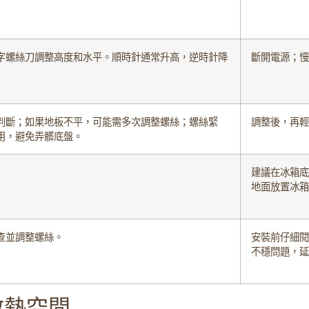
字螺絲刀調整高度和水平。順時針通常升高，逆時針降
斷開電源；慢
判斷；如果地板不平，可能需多次調整螺絲；螺絲緊
調整後，再輕
用，避免弄髒底盤。
建議在冰箱底
地面放置冰箱
查並調整螺絲。
安裝前仔細閱
不穩問題，延
散熱空間