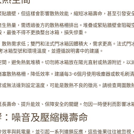
緊貼牆壁，但這樣會影響散熱效能，縮短冰箱壽命，甚至引發安
產生熱量，需透過後方的散熱格柵排出。堆疊或緊貼牆壁會阻礙
毀，最後不得不更換整台冰箱，損失慘重。
，散熱需求低；雙門和法式門冰箱因體積大，需求更高。法式門
考冰箱型號和環境溫度，並遵循說明書中的建議。
空間，避免熱氣堆積。切勿將冰箱放在陽光直射或熱源附近，以
堵塞散熱格柵，降低效率。建議每3-6個月使用吸塵器或軟毛刷
常或無法達到設定溫度，可能是散熱不良的徵兆。請檢查周圍散
延長壽命、提升能效、保障安全的關鍵。勿因一時便利而影響冰
響：噪音及壓縮機壽命
冷效率與耗電量，並引起一系列連鎖反應，這些後果往往被忽視