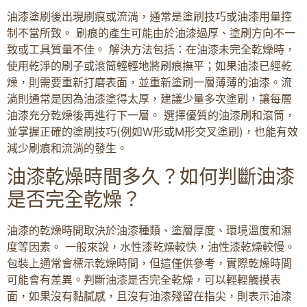
油漆塗刷後出現刷痕或流淌，通常是塗刷技巧或油漆用量控
制不當所致。 刷痕的產生可能由於油漆過厚、塗刷方向不一
致或工具質量不佳。 解決方法包括：在油漆未完全乾燥時，
使用乾淨的刷子或滾筒輕輕地將刷痕撫平；如果油漆已經乾
燥，則需要重新打磨表面，並重新塗刷一層薄薄的油漆。流
淌則通常是因為油漆塗得太厚，建議少量多次塗刷，讓每層
油漆充分乾燥後再進行下一層。 選擇優質的油漆刷和滾筒，
並掌握正確的塗刷技巧(例如W形或M形交叉塗刷)，也能有效
減少刷痕和流淌的發生。
油漆乾燥時間多久？如何判斷油漆
是否完全乾燥？
油漆的乾燥時間取決於油漆種類、塗層厚度、環境溫度和濕
度等因素。 一般來說，水性漆乾燥較快，油性漆乾燥較慢。
包裝上通常會標示乾燥時間，但這僅供參考，實際乾燥時間
可能會有差異。判斷油漆是否完全乾燥，可以輕輕觸摸表
面，如果沒有黏膩感，且沒有油漆殘留在指尖，則表示油漆