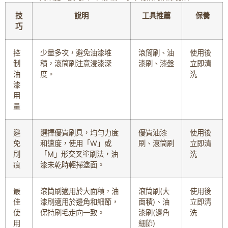
技
說明
工具推薦
保養
巧
控
少量多次，避免油漆堆
滾筒刷、油
使用後
制
積，滾筒刷注意浸漆深
漆刷、漆盤
立即清
油
度。
洗
漆
用
量
避
選擇優質刷具，均勻力度
優質油漆
使用後
免
和速度，使用「W」或
刷、滾筒刷
立即清
刷
「M」形交叉塗刷法，油
洗
痕
漆未乾時輕掃塗面。
最
滾筒刷適用於大面積，油
滾筒刷(大
使用後
佳
漆刷適用於邊角和細節，
面積)、油
立即清
使
保持刷毛走向一致。
漆刷(邊角
洗
用
細節)