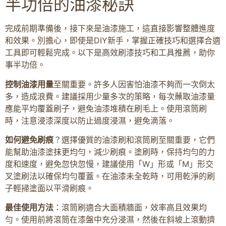
半功倍的油漆秘訣
完成前期準備後，接下來是油漆施工，這直接影響整體進度
和效果。別擔心，即使是DIY新手，掌握正確技巧和選擇合適
工具即可輕鬆完成。以下是高效刷漆技巧和工具推薦，助你
事半功倍。
控制油漆用量
至關重要。許多人因害怕油漆不夠而一次倒太
多，造成浪費。建議採用少量多次的策略，每次蘸取油漆量
應能平均覆蓋刷子，避免油漆堆積在刷毛上。使用滾筒刷
時，注意浸漆深度以防止過度浸濕，避免滴落。
如何避免刷痕
？選擇優質的油漆刷和滾筒刷至關重要，它們
能幫助油漆塗抹更均勻，減少刷痕。塗刷時，保持均勻的力
度和速度，避免忽快忽慢，建議使用「W」形或「M」形交
叉塗刷法以確保均勻覆蓋。在油漆未全乾時，可用乾淨的刷
子輕掃塗面以平滑刷痕。
最佳使用方法
：滾筒刷適合大面積牆面，效率高且效果均
勻。使用前將滾筒在漆盤中充分浸濕，然後在斜坡上滾動擠