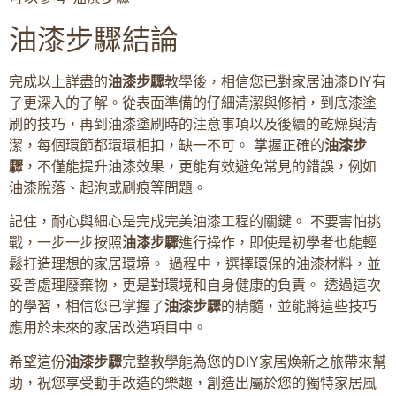
油漆步驟結論
完成以上詳盡的
油漆步驟
教學後，相信您已對家居油漆DIY有
了更深入的了解。從表面準備的仔細清潔與修補，到底漆塗
刷的技巧，再到油漆塗刷時的注意事項以及後續的乾燥與清
潔，每個環節都環環相扣，缺一不可。 掌握正確的
油漆步
驟
，不僅能提升油漆效果，更能有效避免常見的錯誤，例如
油漆脫落、起泡或刷痕等問題。
記住，耐心與細心是完成完美油漆工程的關鍵。 不要害怕挑
戰，一步一步按照
油漆步驟
進行操作，即使是初學者也能輕
鬆打造理想的家居環境。 過程中，選擇環保的油漆材料，並
妥善處理廢棄物，更是對環境和自身健康的負責。 透過這次
的學習，相信您已掌握了
油漆步驟
的精髓，並能將這些技巧
應用於未來的家居改造項目中。
希望這份
油漆步驟
完整教學能為您的DIY家居煥新之旅帶來幫
助，祝您享受動手改造的樂趣，創造出屬於您的獨特家居風