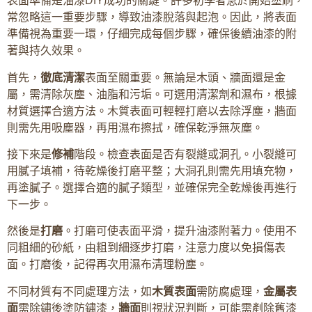
表面準備是油漆DIY成功的關鍵。許多初學者急於開始塗刷，
常忽略這一重要步驟，導致油漆脫落與起泡。因此，將表面
準備視為重要一環，仔細完成每個步驟，確保後續油漆的附
著與持久效果。
首先，
徹底清潔
表面至關重要。無論是木頭、牆面還是金
屬，需清除灰塵、油脂和污垢。可選用清潔劑和濕布，根據
材質選擇合適方法。木質表面可輕輕打磨以去除浮塵，牆面
則需先用吸塵器，再用濕布擦拭，確保乾淨無灰塵。
接下來是
修補
階段。檢查表面是否有裂縫或洞孔。小裂縫可
用膩子填補，待乾燥後打磨平整；大洞孔則需先用填充物，
再塗膩子。選擇合適的膩子類型，並確保完全乾燥後再進行
下一步。
然後是
打磨
。打磨可使表面平滑，提升油漆附著力。使用不
同粗細的砂紙，由粗到細逐步打磨，注意力度以免損傷表
面。打磨後，記得再次用濕布清理粉塵。
不同材質有不同處理方法，如
木質表面
需防腐處理，
金屬表
面
需除鏽後塗防鏽漆，
牆面
則視狀況判斷，可能需剷除舊漆