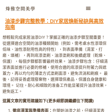
油漆步驟完整教學：DIY家居煥新秘訣與高效
指南
想輕鬆完成家居油漆DIY？掌握正確的油漆步驟至關重要！
從選擇適合空間的油漆種類開始（例如，需考慮水性漆環保
低味、油性漆耐用性高的特性），到表面準備（清潔、打
磨、填補），再到底漆塗刷、油漆塗刷和後續處理（乾燥、
保護），每個步驟都影響最終效果。 油漆步驟包含：仔細清
潔表面並進行必要的修補，使用合適的底漆提升附著力與遮
蓋力，再以均勻的薄塗方式塗刷面漆，避免流淌和刷痕。 最
後，記得妥善處理廢棄物，選擇環保產品，保護自身健康和
環境。 记住，耐心和细致的准备工作能显著提升油漆效果，
避免返工。
這篇文章的實用建議如下(更多細節請繼續往下閱讀)
徹底清潔與準備表面：
在開始油漆之前，仔細清潔表