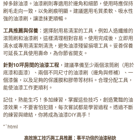
掉多餘油漆。油漆刷則專適用於邊角和細節，使用時應保持
刷毛走向一致，以免刷痕明顯。建議選用毛質柔軟、吸水性
強的油漆刷，讓塗抹更順暢。
工具推薦與保養
：選擇耐用易清潔的工具，例如人造纖維的
滾筒刷和油漆刷，這樣清理相對容易。使用完成後，立即用
清水或專用清潔劑清洗，避免油漆殘留損壞工具。妥善保養
可延長工具使用壽命，為你節省開支。
針對10坪房間的油漆工程
，建議準備至少兩個滾筒刷（用於
底漆和面漆）、兩個不同尺寸的油漆刷（邊角與修補）、一
個漆盤，以及足夠的保護膜和膠帶等材料。合理分配工具，
能使油漆工作更順利。
記住，熟能生巧！多加練習，掌握這些技巧，創造驚豔的油
漆效果。不要害怕犯錯，每次嘗試都是學習過程。透過不斷
的練習與總結，你將成為油漆DIY高手！
“`html
高效施工技巧與工具推薦：事半功倍的油漆秘訣