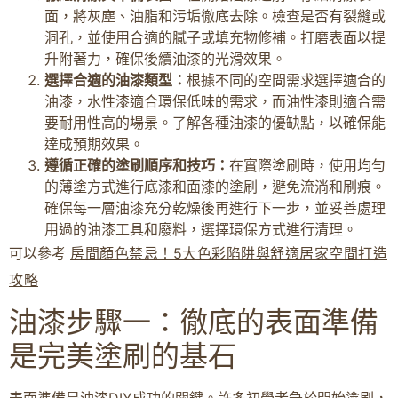
面，將灰塵、油脂和污垢徹底去除。檢查是否有裂縫或
洞孔，並使用合適的膩子或填充物修補。打磨表面以提
升附著力，確保後續油漆的光滑效果。
選擇合適的油漆類型：
根據不同的空間需求選擇適合的
油漆，水性漆適合環保低味的需求，而油性漆則適合需
要耐用性高的場景。了解各種油漆的優缺點，以確保能
達成預期效果。
遵循正確的塗刷順序和技巧：
在實際塗刷時，使用均勻
的薄塗方式進行底漆和面漆的塗刷，避免流淌和刷痕。
確保每一層油漆充分乾燥後再進行下一步，並妥善處理
用過的油漆工具和廢料，選擇環保方式進行清理。
可以參考
房間顏色禁忌！5大色彩陷阱與舒適居家空間打造
攻略
油漆步驟一：徹底的表面準備
是完美塗刷的基石