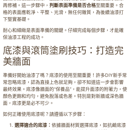
再修補。這一步驟中，
判斷表面準備是否合格
至關重要。合
格的表面應乾淨、平整、光滑，無任何雜質，為後續油漆打
下堅實基礎。
耐心和細緻是表面準備的關鍵。仔細完成每個步驟，才能確
保油漆工程的成功。
底漆與滾筒塗刷技巧：打造完
美牆面
準備好開始油漆了嗎？底漆的使用至關重要！許多DIY新手常
常忽略底漆，認為直接上色就足夠，卻不知道這一步會影響
最終效果。底漆像牆面的“保養品”，能提升面漆的附著力，使
顏色更飽和均勻，避免脫落或色差。特別是對新牆或深色牆
面，底漆更是必不可少。
如何正確使用底漆呢？請遵循以下步驟：
選擇適合的底漆：
依據牆面材質選擇底漆，如抗鹼底漆