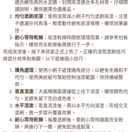
適合鹼性高的水泥牆，封閉底漆適合多孔材質。仔細閱
讀說明，確保選擇合適產品。
均勻塗刷底漆：
使用滾筒或小刷子均勻塗刷底漆，注意
不遺漏任何角落。輕柔動作避免底漆堆積，確保效果最
佳。
耐心等待乾燥：
底漆乾燥時間依環境而異，請參考包裝
指示，確保完全乾燥後再進行下一步。
完成底漆後，接下來就是正式上色了。正確的滾筒塗刷技巧
將提升效率和美觀。以下是幾個小技巧：
邊角處理：
使用小刷子處理邊角部分，以避免毛邊和不
均勻。使用美紋紙可幫助控制油漆範圍，保持邊緣整
齊。
垂直滾塗：
大面積牆面建議從上往下滾塗，確保顏色均
勻，並避免留下空白或色差。
水平滾塗：
垂直滾塗後，再以水平方向滾塗，形成交叉
塗刷，進一步提升覆蓋效果。
耐心等待乾燥：
每層塗刷後，需耐心等待牆面完全乾
燥，再進行下一層，避免起泡或脫落。