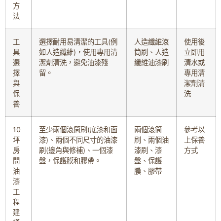
方
法
工
選擇耐用易清潔的工具(例
人造纖維滾
使用後
具
如人造纖維)，使用專用清
筒刷、人造
立即用
選
潔劑清洗，避免油漆殘
纖維油漆刷
清水或
擇
留。
專用清
與
潔劑清
保
洗
養
10
至少兩個滾筒刷(底漆和面
兩個滾筒
參考以
坪
漆)、兩個不同尺寸的油漆
刷、兩個油
上保養
房
刷(邊角與修補)、一個漆
漆刷、漆
方式
間
盤，保護膜和膠帶。
盤、保護
油
膜、膠帶
漆
工
程
建