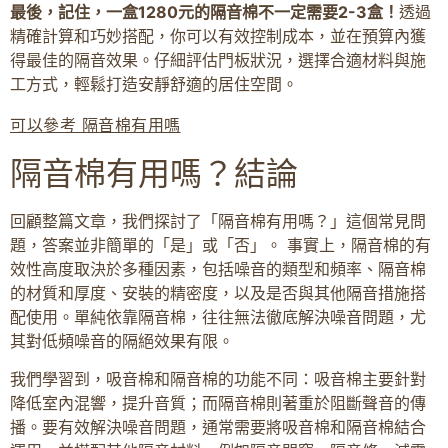
最後，記住，一盒1280元的隔音棉不一定需要2-3盒！
透過
精確計算和巧妙搭配，你可以有效控制成本，並在預算內獲
得最佳的隔音效果。仔細評估門板狀況，選擇合適材料與施
工方式，輕鬆打造安靜舒適的居住空間。
可以參考 隔音棉有用嗎
隔音棉有用嗎？結論
回顧整篇文章，我們探討了「隔音棉有用嗎？」這個常見問
題，答案並非簡單的「是」或「否」。 事實上，隔音棉的有
效性高度取決於多種因素，包括噪音的類型和頻率、隔音棉
的材質和厚度、安裝的精密度，以及是否與其他隔音措施搭
配使用。單純依靠隔音棉，往往無法徹底解決噪音問題，尤
其對低頻噪音的隔絕效果有限。
我們學習到，吸音棉和隔音棉的功能不同：吸音棉主要針對
降低室內混響，提升音質；而隔音棉則著重於阻斷聲音的傳
播。要有效解決噪音問題，通常需要將吸音棉和隔音棉結合