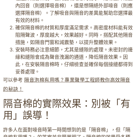
內回音（則選擇吸音棉），還是想隔絕外部噪音（則應
選擇隔音棉）。了解吸音與隔音的差異能幫助您選擇最
有效的材料。
確保隔音棉的材質和厚度滿足需求。高密度材料能有效
阻隔聲波，厚度越大，效果越好。同時，搭配其他隔音
措施，如隔音門窗和減震墊，以提升整體效果。
安裝時務必注意細節，尤其是縫隙的處理。未密封的邊
緣和縫隙會成為聲音洩漏的通道，降低隔音效果。因
此，在安裝隔音棉時，仔細檢查並確保每個接縫都得到
妥善處理。
可以參考
隔音泡棉有用嗎？專業聲學工程師教你高效隔音
的秘訣！
隔音棉的實際效果：別被「有
用」誤導！
許多人在面對噪音時第一時間想到的是「隔音棉」，但「隔