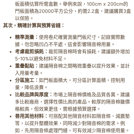
板面積估算所需盒數。舉例來說，100cm x 200cm的
門板面積為20000平方公分，約需2.2盒，建議購買3盒
以保險。
其次，精確計算與預算省錢：
精準測量：
使用卷尺確實測量門板尺寸，記錄實際數
據，勿忽略凹凸不平處，這會影響隔音棉用量。
考慮裁剪損耗：
裁剪隔音棉時會有損耗，建議額外增加
5-10%以避免材料不足。
重疊黏貼：
建議隔音棉之間略微重疊以提升效果，並計
入用量考量。
分區施工：
如門板面積大，可分區計算面積，控制用
量，降低浪費。
比較品牌與厚度：
市場上隔音棉價格及品質各異，建議
多比較廠商，選擇性價比高的產品。較厚的隔音棉雖價
格較高，但效果更佳，需根據預算選擇。
善用其他材料：
可搭配其他隔音材料如隔音條、減震墊
等，以提升整體效果，同時減少對隔音棉的需求。例
如，先用隔音條處理門縫，可有效減少隔音棉使用量。