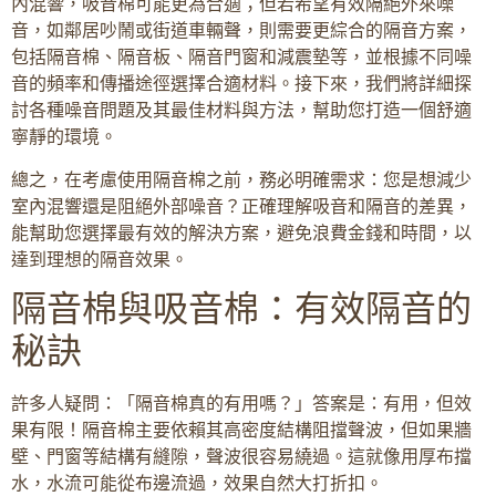
內混響，吸音棉可能更為合適；但若希望有效隔絕外來噪
音，如鄰居吵鬧或街道車輛聲，則需要更綜合的隔音方案，
包括隔音棉、隔音板、隔音門窗和減震墊等，並根據不同噪
音的頻率和傳播途徑選擇合適材料。接下來，我們將詳細探
討各種噪音問題及其最佳材料與方法，幫助您打造一個舒適
寧靜的環境。
總之，在考慮使用隔音棉之前，務必明確需求：您是想減少
室內混響還是阻絕外部噪音？正確理解吸音和隔音的差異，
能幫助您選擇最有效的解決方案，避免浪費金錢和時間，以
達到理想的隔音效果。
隔音棉與吸音棉：有效隔音的
秘訣
許多人疑問：「隔音棉真的有用嗎？」答案是：有用，但效
果有限！隔音棉主要依賴其高密度結構阻擋聲波，但如果牆
壁、門窗等結構有縫隙，聲波很容易繞過。這就像用厚布擋
水，水流可能從布邊流過，效果自然大打折扣。