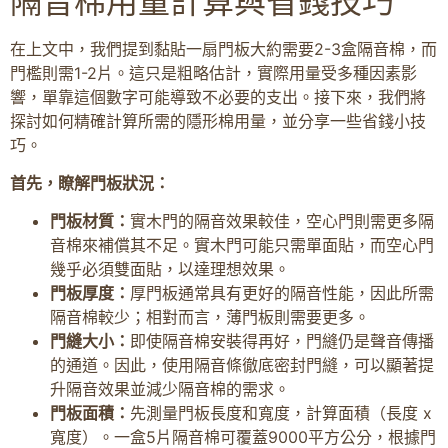
隔音棉用量計算與省錢技巧
在上文中，我們提到黏貼一扇門板大約需要2-3盒隔音棉，而
門檻則需1-2片。這只是粗略估計，實際用量受多種因素影
響，單靠這個數字可能導致不必要的支出。接下來，我們將
探討如何精確計算所需的隱形棉用量，並分享一些省錢小技
巧。
首先，瞭解門板狀況：
門板材質：
實木門的隔音效果較佳，空心門則需更多隔
音棉來補償其不足。實木門可能只需單面貼，而空心門
幾乎必須雙面貼，以達理想效果。
門板厚度：
厚門板通常具有更好的隔音性能，因此所需
隔音棉較少；相對而言，薄門板則需要更多。
門縫大小：
即使隔音棉安裝得再好，門縫仍是聲音傳播
的通道。因此，使用隔音條徹底密封門縫，可以顯著提
升隔音效果並減少隔音棉的需求。
門板面積：
先測量門板長度和寬度，計算面積（長度 x
寬度）。一盒5片隔音棉可覆蓋9000平方公分，根據門