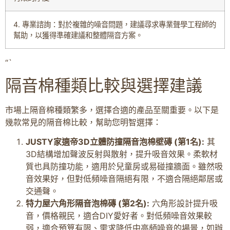
4. 專業諮詢：對於複雜的噪音問題，建議尋求專業聲學工程師的
幫助，以獲得準確建議和整體隔音方案。
“`
隔音棉種類比較與選擇建議
市場上隔音棉種類繁多，選擇合適的產品至關重要。以下是
幾款常見的隔音棉比較，幫助您明智選擇：
JUSTY家適帝3D立體防撞隔音泡棉壁磚 (第1名):
其
3D結構增加聲波反射與散射，提升吸音效果。柔軟材
質也具防撞功能，適用於兒童房或易碰撞牆面。雖然吸
音效果好，但對低頻噪音隔絕有限，不適合隔絕鄰居或
交通聲。
特力屋六角形隔音泡棉磚 (第2名):
六角形設計提升吸
音，價格親民，適合DIY愛好者。對低頻噪音效果較
弱，適合預算有限、需求降低中高頻噪音的場景，如辦