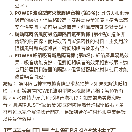
公室。
POWER波浪型防火橡膠隔音棉 (第3名):
具防火和低頻
吸音的優勢，但價格較高，安裝需專業知識。適合需高
安全性空間，如廚房或設備旁，但厚度可能影響美觀。
媽媽咪呀防風防蟲防塵隔音氣密窗條 (第4名):
這並非
傳統的隔音棉，而是改善門窗氣密性的材料，主要用於
阻擋風聲和高頻噪音，對低頻噪音效果有限。
POWER鋁箔吸音斷熱隔音棉 (第5名):
鋁箔層具隔熱效
果，吸音功能良好，但對低頻噪音的效果相對較弱。適
合用於屋頂和牆壁的隔熱，但需搭配其他材料使用才能
改善噪音問題。
總結：
選擇隔音棉需根據實際需求與預算。如果需解決低頻
噪音，建議選擇POWER波浪型防火橡膠隔音棉；若預算有
限，可考慮特力屋六角形隔音泡棉磚；如需兼顧美觀和吸
音，則選擇JUSTY家適帝3D立體防撞隔音泡棉壁磚貼。單一
材料難以完全解決噪音問題，建議結合多種材料和專業建議
以達最佳效果。