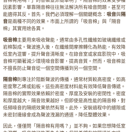
音棉有用嗎？」的答案並非簡單明了。隔音棉的效果受多種
因素影響，單靠隔音棉往往無法解決所有噪音問題，甚至可
能適得其反。首先，我們必須理解一個關鍵概念：
吸音
與
隔
音
是兩種不同的效果。市面上所謂的「吸音棉」與「隔音
棉」其實用途各異。
吸音棉
主要用來吸收聲能，通常由多孔性纖維如玻璃纖維或
岩棉製成。聲波進入後，在纖維間摩擦轉化為熱能，有效降
低室內混響，提升聲音清晰度。在錄音室或家庭影院中，吸
音棉可顯著減少環境噪音影響，提高音質。然而，吸音棉並
不擅長防止聲音從一個空間傳播到另一個空間。
隔音棉
則專注於阻斷聲波的傳播，通常材質較高密度，如高
密度聚乙烯或鉛板。這些高密度材料能有效降低聲音傳遞。
隔音棉的實際效果依賴於密度、厚度及安裝的密閉性。密度
和厚度越大，隔音效果越好。但即使是高性能的隔音棉，對
低頻噪音的隔絕效果依然有限。此外，安裝過程中的縫隙或
未密封邊緣會成為聲波洩漏的通道，降低整體效果。
因此，僅僅問「隔音棉有用嗎？」並不夠。如果您想降低室