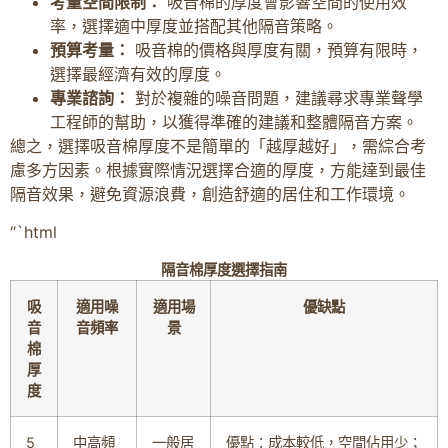
考量空間限制：
吸音棉的厚度會影響空間的使用效
率，選擇適中厚度並搭配其他隔音策略。
預算考量：
吸音棉的價格與厚度有關，預算有限時，
選擇最經濟有效的厚度。
專業諮詢：
對於複雜的噪音問題，建議尋求專業聲學
工程師的幫助，以獲得準確的建議和整體隔音方案。
總之，選擇吸音棉厚度不是簡單的「越厚越好」，需綜合考
慮多方因素。根據實際情況選擇合適的厚度，方能達到最佳
隔音效果，避免資源浪費，創造舒適的居住和工作環境。
“`html
隔音棉厚度選擇指南
吸
適用噪
適用場
優缺點
音
音頻率
景
棉
厚
度
5
中高頻
一般居
優點：成本較低，空間佔用少；