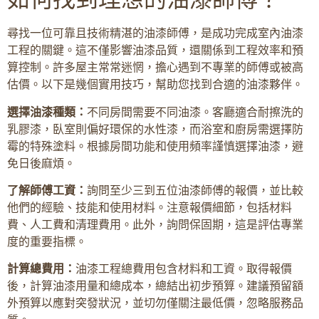
尋找一位可靠且技術精湛的油漆師傅，是成功完成室內油漆
工程的關鍵。這不僅影響油漆品質，還關係到工程效率和預
算控制。許多屋主常常迷惘，擔心遇到不專業的師傅或被高
估價。以下是幾個實用技巧，幫助您找到合適的油漆夥伴。
選擇油漆種類：
不同房間需要不同油漆。客廳適合耐擦洗的
乳膠漆，臥室則偏好環保的水性漆，而浴室和廚房需選擇防
霉的特殊塗料。根據房間功能和使用頻率謹慎選擇油漆，避
免日後麻煩。
了解師傅工資：
詢問至少三到五位油漆師傅的報價，並比較
他們的經驗、技能和使用材料。注意報價細節，包括材料
費、人工費和清理費用。此外，詢問保固期，這是評估專業
度的重要指標。
計算總費用：
油漆工程總費用包含材料和工資。取得報價
後，計算油漆用量和總成本，總結出初步預算。建議預留額
外預算以應對突發狀況，並切勿僅關注最低價，忽略服務品