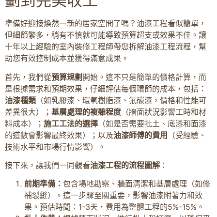
劃到完美收工
準備好迎接煥然一新的居家空間了嗎？油漆工程看似簡單，
但細節繁多，稍有不慎就可能導致預算超支或效果不佳。讓
十年以上經驗的室內裝修工程師帶您拆解油漆工程流程，幫
助您有效控制成本並獲得滿意成果。
首先，我們從
預算規劃
開始。這不只是簡單的價格計算，而
是根據需求和預期效果，仔細評估每個環節的成本，包括：
油漆種類
（如乳膠漆、環氧樹脂漆、氟碳漆，價格和性能可
差異很大）；
基層處理的複雜程度
（牆面狀況影響工時和材
料成本）；
施工工法的選擇
（如是否需要批土、底漆和面漆
的道數會影響最終效果）；以及
油漆師傅的費用
（受經驗、
技術水平和市場行情影響）。
接下來，讓我們一同觀看
油漆工程的流程圖解
：
前期準備：
包含場地勘察、牆面清潔和基層處理（如修
補裂縫）。這一步驟至關重要，影響油漆附著力和效
果。預估時間：1-3天，費用為整體工程的5%-15%。