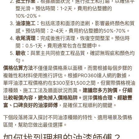
批土作業：
根據牆面狀況，進行批土和打磨，以確保平
整光滑。預估時間：1-2天，費用約佔整體的
10%-20%。
油漆施工：
包括底漆和面漆的塗刷，影響最終顏色和質
感。預估時間：2-4天，費用約佔整體的50%-70%。
收尾清理：
完成後進行清理，恢復空間整潔。預估時
間：0.5-1天，費用通常包含在整體中。
驗收：
與業主共同檢查工程品質，確認無瑕疵和顏色均
勻。
價格估算方法
不僅僅是價格乘以面積，而需根據每個步驟的
複雜性和材料使用進行評估。根據PRO360達人網的數據，
單坪油漆工程價格約在$300至$1,500之間，但實際價格視油
漆種類、施工工法及牆面狀況而異。
建議您多方詢價，仔細
比較報價內容，避免掉入價格陷阱。
選擇
價格合理、經驗豐
富、口碑良好的油漆師傅
，是確保工程順利的關鍵。
下個段落將深入探討不同油漆種類的特性、適用場景及價格
區間，幫助您做出最佳選擇。
如何找到理想的油漆師傅？