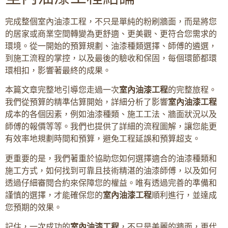
完成整個室內油漆工程，不只是單純的粉刷牆面，而是將您
的居家或商業空間轉變為更舒適、更美觀、更符合您需求的
環境。從一開始的預算規劃、油漆種類選擇、師傅的遴選，
到施工流程的掌控，以及最後的驗收和保固，每個環節都環
環相扣，影響著最終的成果。
本篇文章完整地引導您走過一次
室內油漆工程
的完整旅程。
我們從預算的精準估算開始，詳細分析了影響
室內油漆工程
成本的各個因素，例如油漆種類、施工工法、牆面狀況以及
師傅的報價等等。我們也提供了詳細的流程圖解，讓您能更
有效率地規劃時間和預算，避免工程延誤和預算超支。
更重要的是，我們著重於協助您如何選擇適合的油漆種類和
施工方式，如何找到可靠且技術精湛的油漆師傅，以及如何
透過仔細審閱合約來保障您的權益。唯有透過完善的準備和
謹慎的選擇，才能確保您的
室內油漆工程
順利進行，並達成
您預期的效果。
記住，一次成功的
室內油漆工程
，不只是美麗的牆面，更代