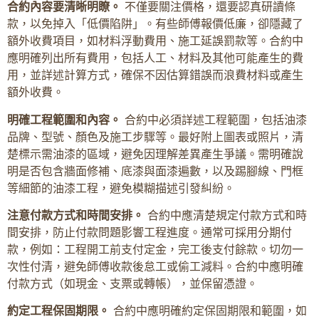
合約內容要清晰明瞭。
不僅要關注價格，還要認真研讀條
款，以免掉入「低價陷阱」。有些師傅報價低廉，卻隱藏了
額外收費項目，如材料浮動費用、施工延誤罰款等。合約中
應明確列出所有費用，包括人工、材料及其他可能產生的費
用，並詳述計算方式，確保不因估算錯誤而浪費材料或產生
額外收費。
明確工程範圍和內容。
合約中必須詳述工程範圍，包括油漆
品牌、型號、顏色及施工步驟等。最好附上圖表或照片，清
楚標示需油漆的區域，避免因理解差異產生爭議。需明確說
明是否包含牆面修補、底漆與面漆遍數，以及踢腳線、門框
等細節的油漆工程，避免模糊描述引發糾紛。
注意付款方式和時間安排。
合約中應清楚規定付款方式和時
間安排，防止付款問題影響工程進度。通常可採用分期付
款，例如：工程開工前支付定金，完工後支付餘款。切勿一
次性付清，避免師傅收款後怠工或偷工減料。合約中應明確
付款方式（如現金、支票或轉帳），並保留憑證。
約定工程保固期限。
合約中應明確約定保固期限和範圍，如