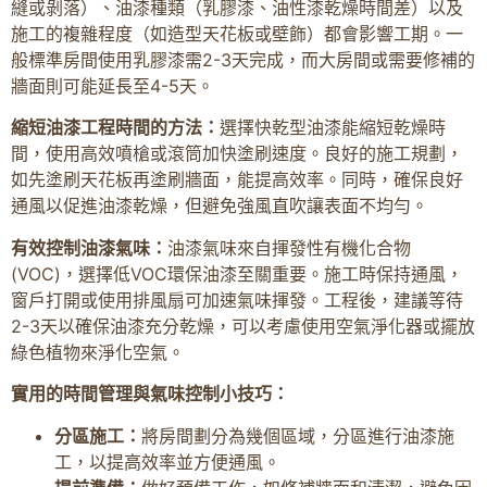
縫或剝落）、油漆種類（乳膠漆、油性漆乾燥時間差）以及
施工的複雜程度（如造型天花板或壁飾）都會影響工期。一
般標準房間使用乳膠漆需2-3天完成，而大房間或需要修補的
牆面則可能延長至4-5天。
縮短油漆工程時間的方法：
選擇快乾型油漆能縮短乾燥時
間，使用高效噴槍或滾筒加快塗刷速度。良好的施工規劃，
如先塗刷天花板再塗刷牆面，能提高效率。同時，確保良好
通風以促進油漆乾燥，但避免強風直吹讓表面不均勻。
有效控制油漆氣味：
油漆氣味來自揮發性有機化合物
(VOC)，選擇低VOC環保油漆至關重要。施工時保持通風，
窗戶打開或使用排風扇可加速氣味揮發。工程後，建議等待
2-3天以確保油漆充分乾燥，可以考慮使用空氣淨化器或擺放
綠色植物來淨化空氣。
實用的時間管理與氣味控制小技巧：
分區施工：
將房間劃分為幾個區域，分區進行油漆施
工，以提高效率並方便通風。