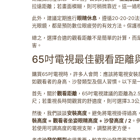
拉遠距離；若畫面模糊，則可稍微靠近。這一過
此外，建議定期進行
眼睛休息
，遵循20-20-
光眼鏡，都是預防數位眼疲勞的有效方法。保護
總之，選擇合適的觀看距離不是簡單的計算，而
害。
65吋電視最佳觀看距離
購買65吋電視時，許多人會問：應該將電視安
如觀看者的身高、沙發類型及個人習慣。以下是
首先，關於
觀看距離
，65吋電視建議的距離為2
尺；若重視長時間觀賞的舒適度，則可選擇3.3
然後，我們談談
安裝高度
。避免將電視掛得過高
裝高度 = 觀看者坐姿眼睛高度 + 沙發高度 / 2
。
若使用可調高度的電視支架，調整將更方便。