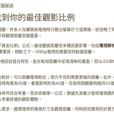
安裝秘訣
找到你的最佳觀影比例
關鍵。許多人在購買新電視時只關注螢幕尺寸或價格，卻忽略了
寸與觀賞距離至關重要。
「黃金比例」公式。最佳觀賞距離受多種因素影響，包括
電視解
響畫質，相較之下，1080p電視則需要保持較遠距離。
視因自發光特性，能在較短距離中呈現清晰的畫面。而QLED和Mi
。
力較好，可以距離電視較近；視力不佳則需要更遠的距離。此外
視角應為30度，看電影時則為40度，但長時間觀看時維持20
身條件綜合考量，而非依賴單一公式。建議先測量沙發與電視牆
先考量舒適的觀影體驗。
人需求，選擇理想的電視尺寸及觀賞距離，同時提供實用的計算