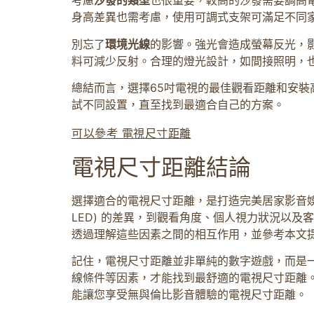
考慮
沙發的類型
也很重要，較高的沙發需要調高
身高差異也需考慮，使用可調式支架可滿足不同
別忘了
環境光線
的影響。強光會造成螢幕反光，
料可減少反射。合理的燈光設計，如間接照明，
總結而言，選擇65吋電視的最佳觀看距離和安
試不同設置，直至找到最適合自己的方案。
可以參考 電視尺寸距離
電視尺寸距離結論
選擇適合的電視尺寸距離，是打造完美居家影音娛樂
LED) 的差異，到觀看角度、個人視力狀況以
透過理解這些因素之間的相互作用，並參考本文
記住，電視尺寸距離並非單純的數字遊戲，而是
線條件等因素，才能找到最舒適的電視尺寸距離
能讓您享受無與倫比影音體驗的電視尺寸距離。