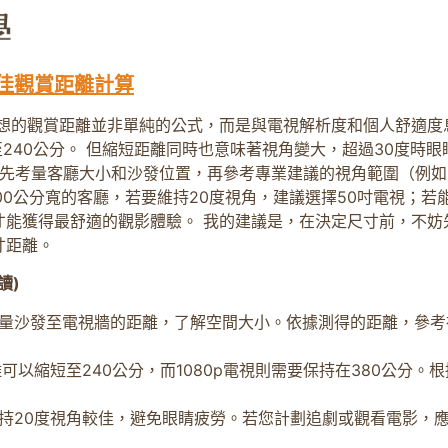
佳觀賞距離計算
想的觀賞距離並非單純的公式，而是與電視解析度和個人舒適度息
短至240公分。 但縮短距離同時也意味著視角變大，超過30度
需先考量客廳大小和沙發位置，再參考專業建議的視角範圍（例如
00公分寬的客廳，若要維持20度視角，建議選擇50吋電視；若能
才能獲得最舒適的觀影體驗。 我的建議是，在決定尺寸前，不妨
寸距離。
讀)
量沙發至電視牆的距離，了解空間大小。依據測得的距離，參考
可以縮短至240公分，而1080p電視則需要保持在380公分
持20度視角較佳，避免眼睛疲勞。若您計劃追劇或觀看電影，