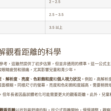
2 – 2.5
2.5 – 3.5
3.5 以上
理解觀看距離的科學
的參考，這雖然提供了初步估算，但並非通用的標準。這一公式
致眼睛疲勞和頭痛，尤其影響兒童和青少年。
型
、
解析度
、
亮度
、
色彩飽和度
和
個人視力狀況
。例如，高解析
畫面模糊。同樣尺寸的螢幕，亮度和色彩飽和度越高，需要稍微
適，但年長者因晶狀體老化可能需要更大的觀看距離。此外，兒童
觀看距離
以找到最舒適的點。從公式距離開始，慢慢調整，觀察