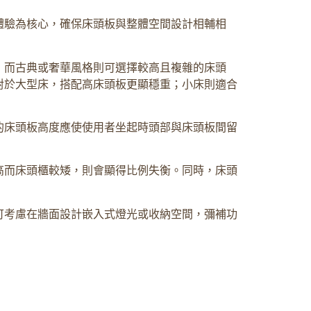
體驗為核心，確保床頭板與整體空間設計相輔相
；而古典或奢華風格則可選擇較高且複雜的床頭
對於大型床，搭配高床頭板更顯穩重；小床則適合
的床頭板高度應使使用者坐起時頭部與床頭板間留
高而床頭櫃較矮，則會顯得比例失衡。同時，床頭
可考慮在牆面設計嵌入式燈光或收納空間，彌補功