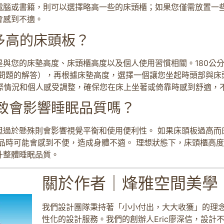
電腦或書籍，則可以選擇略高一些的床頭櫃；如果您僅需放置一些
會感到不適。
多高的床頭板？
與您的床墊高度、床頭櫃高度以及個人使用習慣相關。180公
問題的解答），再根據床墊高度，選擇一個讓您坐起時頭部與床
據實際情況和個人感受調整，確保您在床上坐著或倚靠時感到舒適，
致會影響睡眠品質嗎？
但過於懸殊則會影響視覺平衡和使用便利性。 如果床頭板過高而
品時可能會感到不便，造成身體不適。 理想狀態下，床頭櫃高
升整體睡眠品質。
關於作者｜烽雅空間美學
我們設計團隊秉持著「小小付出，大大收獲」的理
性化的設計服務。我們的創辦人Eric廖深信，設計