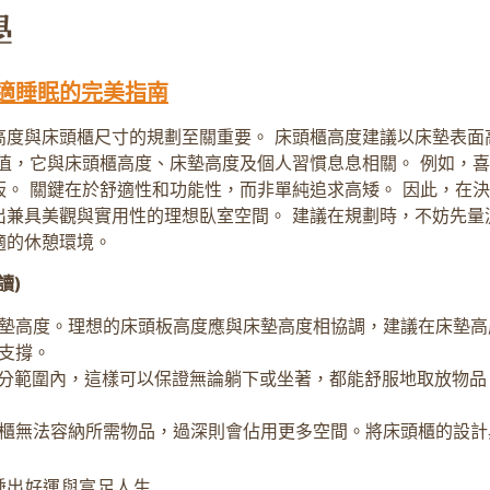
適睡眠的完美指南
度與床頭櫃尺寸的規劃至關重要。 床頭櫃高度建議以床墊表面
值，它與床頭櫃高度、床墊高度及個人習慣息息相關。 例如，
。 關鍵在於舒適性和功能性，而非單純追求高矮。 因此，在
兼具美觀與實用性的理想臥室空間。 建議在規劃時，不妨先量
適的休憩環境。
讀)
墊高度。理想的床頭板高度應與床墊高度相協調，建議在床墊高
支撐。
公分範圍內，這樣可以保證無論躺下或坐著，都能舒服地取放物
櫃無法容納所需物品，過深則會佔用更多空間。將床頭櫃的設計
睡出好運與富足人生