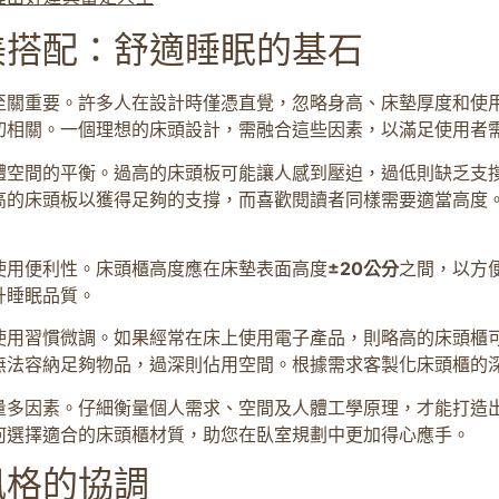
美搭配：舒適睡眠的基石
至關重要。許多人在設計時僅憑直覺，忽略身高、床墊厚度和使
切相關。一個理想的床頭設計，需融合這些因素，以滿足使用者
體空間的平衡。過高的床頭板可能讓人感到壓迫，過低則缺乏支
高的床頭板以獲得足夠的支撐，而喜歡閱讀者同樣需要適當高度
使用便利性。床頭櫃高度應在床墊表面高度
±20公分
之間，以方
升睡眠品質。
使用習慣微調。如果經常在床上使用電子產品，則略高的床頭櫃
無法容納足夠物品，過深則佔用空間。根據需求客製化床頭櫃的
量多因素。仔細衡量個人需求、空間及人體工學原理，才能打造
何選擇適合的床頭櫃材質，助您在臥室規劃中更加得心應手。
風格的協調