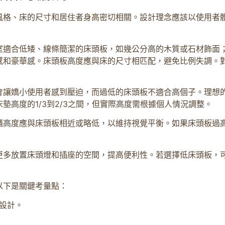
風格、床的尺寸和居住者身高密切相關。設計理念應該以使用者
室適合低矮、線條簡潔的床頭板，如幾公分高的木質或石材飾面
感和豪華感。床頭板高度應與床的尺寸相匹配，避免比例失調。
會讓嬌小使用者感到壓迫，而過低的床頭板不適合高個子。理想
墊高度的1/3到2/3之間，但實際高度需根據個人情況調整。
櫃高度應與床頭板相近或略低，以維持視覺平衡。如果床頭板過
更多放置床頭燈和插座的空間，提高便利性。若選擇低床頭板，
以下是關鍵考量點：
設計。