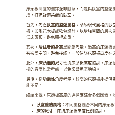
床頭板高度的選擇並非隨意，而是與臥室的整體
成，打造舒適美觀的臥室。
首先，考慮
臥室的整體風格
。簡約現代風格的臥
板，如雕花木板或軟包設計，以增強空間的層次
低床頭板，避免顯得笨重。
其次，
居住者的身高
是關鍵考量。過高的床頭板
有適當空間，避免接觸。一般建議床頭板高度在床
此外，
床頭櫃的尺寸
需與床頭板高度協調。床頭
櫃的寬度也需考慮，以免影響臥室動線。
最後，從
功能性
角度考量，較高的床頭板能提供
能不足。
總結來說，床頭板高度的選擇應綜合多個因素，
臥室整體風格：
不同風格適合不同的床頭板
床的尺寸：
床與床頭板高度比例協調。