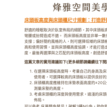
床頭板高度與床頭櫃尺寸規劃：打造舒
舒適的睡眠取決於臥室佈局的細節，其中床頭板高
彎腰或抬臂造成不適。 而床頭板高度並非單一數
支撐；偏好簡約風格的人，則可選擇低矮的床頭板
高和使用習慣，並與床頭櫃高度協調，才能打造出
度，最後再選擇與之匹配的床頭板高度，創造舒
這篇文章的實用建議如下(更多細節請繼續往下閱
在選擇床頭板高度時，考量自己的身高及床
使用者，可選擇較高的床頭板以提供良好的
床頭櫃高度應維持在床墊表面高度的±20
測量床墊的高度。
考慮床頭櫃的深度與使用需求，過淺的床頭
佈局。
可以參考
床單顏色禁忌！破解3種NG色，助你