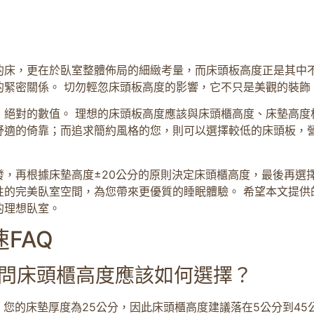
的床，更在於臥室整體佈局的細緻考量，而床頭板高度正是其中不
的緊密關係。 切勿輕忽床頭板高度的影響，它不只是美觀的裝飾
絕對的數值。 理想的床頭板高度應該與床頭櫃高度、床墊高度
舒適的倚靠；而追求簡約風格的您，則可以選擇較低的床頭板，營
，再根據床墊高度±20公分的原則決定床頭櫃高度，最後再選
性的完美臥室空間，為您帶來更優質的睡眠體驗。 希望本文提供
的理想臥室。
FAQ
請問床頭櫃高度應該如何選擇？
。您的床墊厚度為25公分，因此床頭櫃高度建議落在5公分到45