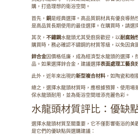
購，打造理想的衛浴空間。
首先，
銅
是經典選擇。高品質銅材具有優良導熱
是高品質長期使用的最佳選擇。在購買時，請選
其次，
不鏽鋼
水龍頭尤其受廚房歡迎，以
耐腐蝕
購買時，務必確認不鏽鋼的材質等級，以免因貪
鋅合金
因價格低廉，成為經濟型水龍頭的選擇，
品。如果選擇鋅合金，建議選擇
表面處理工藝良
此外，近年來出現的
新型複合材料
，如陶瓷和樹
總之，選擇水龍頭材質時，應根據預算、使用場
保水龍頭耐用，並為衛浴空間增添亮麗色彩。
水龍頭材質評比：優缺
選擇水龍頭材質至關重要，它不僅影響衛浴的美
是它們的優缺點與選購建議：