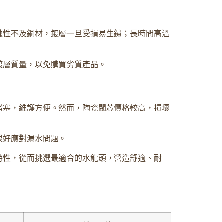
蝕性不及銅材，鍍層一旦受損易生鏽；長時間高溫
鍍層質量，以免購買劣質產品。
堵塞，維護方便。然而，陶瓷閥芯價格較高，損壞
很好應對漏水問題。
特性，從而挑選最適合的水龍頭，營造舒適、耐