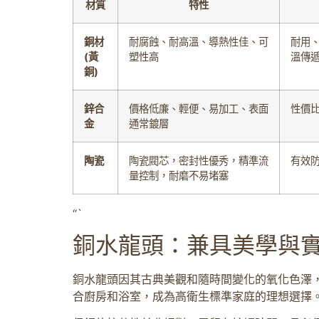
材質
特性
銅材
耐腐蝕、耐高溫、導熱性佳、可
耐用
(黃
塑性高
溫傳
銅)
鋅合
價格低廉、輕便、易加工、表面
性價
金
通常鍍層
陶瓷
陶瓷閥芯，密封性優秀，精準流
有效
量控制，耐磨不易堵塞
“`
銅水龍頭：兼具美學與
銅水龍頭因其古典美觀和隨時間變化的氧化色澤
合廚房和浴室，成為高衛生標準家庭的理想選擇