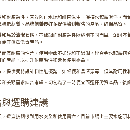
性和耐腐蝕性，有效防止水垢和細菌滋生，保持水龍頭潔淨。而
擇
標示材質、品牌信譽良好
並提供
檢測報告
的產品，確保品質。
性和易於清潔
著稱。不鏽鋼的耐腐蝕性隨級別不同而異，
304不
圖便宜選擇低質產品。
然而其耐腐蝕性差，使用壽命不如銅和不鏽鋼。鋅合金水龍頭適
好
的產品，以提升耐腐蝕性和延長使用壽命。
脂，提供獨特設計和性能優勢，如輕便和易清潔等。但其耐用性
景和美觀需求綜合考慮。切勿為了一時便宜而選擇劣質產品，後
點與選購建議
觀，還直接關係到用水安全和使用壽命。目前市場上主要水龍頭