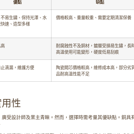
優點
缺點
、不易生鏽、保持光澤、水
價格較高、重量較重、需要定期清潔保養
遞快速、造型多樣
比高
耐腐蝕性不及銅材，鍍層受損易生鏽，長
高溫使用可能變形，硬度低易刮痕
防止滴漏，維護方便
陶瓷閥芯價格較高，維修成本高，部分劣
品耐高溫性能不足
實用性
，廣受設計師及業主青睞。然而，選擇時需考量其優缺點。銅具
。