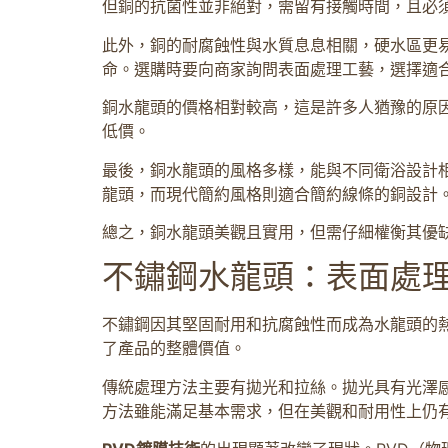
但銅的抗菌性並非絕對，需留有接觸時間，且必
此外，銅的耐腐蝕性與水質息息相關，硬水區更
命。選購時要向商家詢問表面處理工藝，選擇適
銅水龍頭的價格相對較高，這是許多人猶豫的原
低價。
最後，銅水龍頭的風格多樣，能與不同衛浴設計
龍頭，而現代簡約風格則適合簡約線條的銅設計
總之，銅水龍頭美觀且實用，但需仔細權衡其優
不鏽鋼水龍頭：表面處
不鏽鋼因其堅固耐用和抗腐蝕性而成為水龍頭的
了產品的整體價值。
傳統處理方法主要有拋光和拉絲。拋光具有光澤
方法雖能滿足基本需求，但在美觀和耐用性上仍