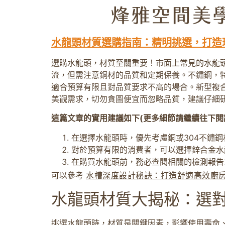
水龍頭材質選購指南：精明挑選，打造
選購水龍頭，材質至關重要！市面上常見的水龍
流，但需注意銅材的品質和定期保養。不鏽鋼，
適合預算有限且對品質要求不高的場合。新型複
美觀需求，切勿貪圖便宜而忽略品質，建議仔細
這篇文章的實用建議如下(更多細節請繼續往下閱
在選擇水龍頭時，優先考慮銅或304不鏽
對於預算有限的消費者，可以選擇鋅合金水
在購買水龍頭前，務必查閱相關的檢測報告
可以參考
水槽深度設計秘訣：打造舒適高效廚
水龍頭材質大揭秘：選
挑選水龍頭時，材質是關鍵因素，影響使用壽命