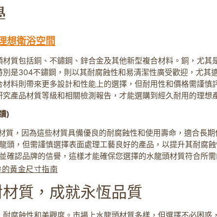
理想衛浴空間
頭材質包括銅、不鏽鋼、鋅合金及其他新型複合材料。銅，尤其
特別是304不鏽鋼，則以其耐腐蝕性和易清潔性廣受歡迎，尤其
合材料則帶來更多設計和性能上的選擇，但耐用性和價格需謹慎評
研究產品材質等級和相關檢測報告，才能選購到經久耐用的理想
讀)
鋼材質，因為這些材質具備優良的耐腐蝕性和使用壽命，適合長期
龍頭，但需謹慎選擇表面處理工藝良好的產品，以提升其耐腐蝕
並確認品牌的信譽，這樣才能確保您選擇的水龍頭材質符合所需
房的黃金尺寸指南
對材質，成就永恆品質
、耐腐蝕性和美觀度。市場上水龍頭材質多樣，但選擇不必困惑