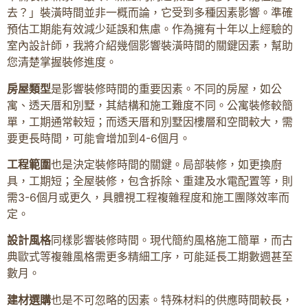
去？」裝潢時間並非一概而論，它受到多種因素影響。準確
預估工期能有效減少延誤和焦慮。作為擁有十年以上經驗的
室內設計師，我將介紹幾個影響裝潢時間的關鍵因素，幫助
您清楚掌握裝修進度。
房屋類型
是影響裝修時間的重要因素。不同的房屋，如公
寓、透天厝和別墅，其結構和施工難度不同。公寓裝修較簡
單，工期通常較短；而透天厝和別墅因樓層和空間較大，需
要更長時間，可能會增加到4-6個月。
工程範圍
也是決定裝修時間的關鍵。局部裝修，如更換廚
具，工期短；全屋裝修，包含拆除、重建及水電配置等，則
需3-6個月或更久，具體視工程複雜程度和施工團隊效率而
定。
設計風格
同樣影響裝修時間。現代簡約風格施工簡單，而古
典歐式等複雜風格需更多精細工序，可能延長工期數週甚至
數月。
建材選購
也是不可忽略的因素。特殊材料的供應時間較長，