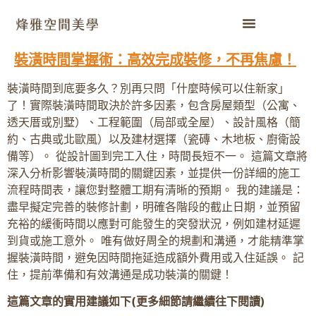
裝潢時間掌握術：高效完成裝修，不再焦慮！
裝潢時間到底要多久？別再只問「什麼時候可以住新家」
了！實際裝潢時間取決於許多因素，包含房屋類型（公寓、
透天厝或別墅）、工程範圍（局部或全屋）、設計風格（簡
約、古典或北歐風）以及建材選擇（瓷磚、木地板、廚衛設
備等）。 從設計圖到完工入住，時間長短不一。 這篇文章將
深入分析影響裝潢時間的關鍵因素，並提供一份詳細的施工
流程時間表，讓您對整體工期有清晰的預期。 我的建議是：
盡早擬定完善的裝修計劃，明確各階段的截止日期，並預留
充裕的緩衝時間以應對可能發生的突發狀況，例如建材延遲
到貨或施工意外。 唯有做好周全的規劃和溝通，才能精準掌
握裝潢時間，避免因時間拖延造成額外費用或入住延誤。 記
住，提前準備和有效溝通是成功裝潢的關鍵！
這篇文章的實用建議如下(更多細節請繼續往下閱讀)