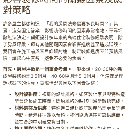
對策略
許多屋主都想知道：「我的房間裝修需要多長時間？」其
實，沒有固定答案！影響裝修時間的因素非常複雜，單靠坪
數無法決定。麒鉅設計多年來的高端住宅裝修經驗表明，除
了房屋坪數，還有其他關鍵因素會影響進度甚至造成延誤。
我們會在施工前與客戶詳細討論，制定裝修進度表並預估風
險，讓您心中有數，避免不必要的焦慮。
首先，房屋坪數是一個重要考量。
一般來說，20-30坪的新
成屋裝修約需3.5個月，40-60坪則需5-6個月，但這僅是理
想狀態下的估算，實際情況會因以下因素調整：
設計複雜度：
複雜的設計風格，如客製化家具與特殊造
型會延長施工時間。簡約風格的裝修則通常較快完成。
材料選擇及供應：
特殊進口建材或訂製產品需更長等待
時間，延遲往往難以預料。我們協助選擇可靠供應商，
並在合約中明確交貨日期。
施工團隊協調：
裝修需多工種團隊協作，如水電、木