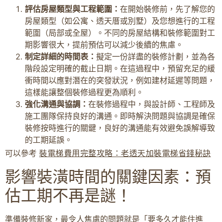
評估房屋類型與工程範圍：
在開始裝修前，先了解您的
房屋類型（如公寓、透天厝或別墅）及您想進行的工程
範圍（局部或全屋）。不同的房屋結構和裝修範圍對工
期影響很大，提前預估可以減少後續的焦慮。
制定詳細的時間表：
擬定一份詳盡的裝修計劃，並為各
階段設定明確的截止日期。在這過程中，預留充足的緩
衝時間以應對潛在的突發狀況，例如建材延遲等問題，
這樣能讓整個裝修過程更為順利。
強化溝通與協調：
在裝修過程中，與設計師、工程師及
施工團隊保持良好的溝通。即時解決問題與協調是確保
裝修按時進行的關鍵，良好的溝通能有效避免誤解導致
的工期延誤。
可以參考
裝電梯費用完整攻略：老透天加裝電梯省錢秘訣
影響裝潢時間的關鍵因素：預
估工期不再是謎！
準備裝修新家，最令人焦慮的問題就是「要多久才能住進