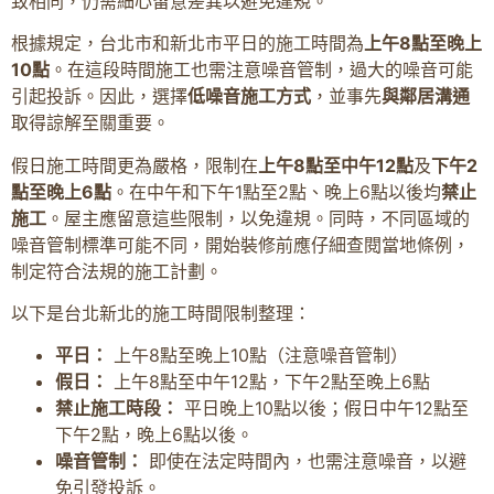
致相同，仍需細心留意差異以避免違規。
根據規定，台北市和新北市平日的施工時間為
上午8點至晚上
10點
。在這段時間施工也需注意噪音管制，過大的噪音可能
引起投訴。因此，選擇
低噪音施工方式
，並事先
與鄰居溝通
取得諒解至關重要。
假日施工時間更為嚴格，限制在
上午8點至中午12點
及
下午2
點至晚上6點
。在中午和下午1點至2點、晚上6點以後均
禁止
施工
。屋主應留意這些限制，以免違規。同時，不同區域的
噪音管制標準可能不同，開始裝修前應仔細查閱當地條例，
制定符合法規的施工計劃。
以下是台北新北的施工時間限制整理：
平日：
上午8點至晚上10點（注意噪音管制）
假日：
上午8點至中午12點，下午2點至晚上6點
禁止施工時段：
平日晚上10點以後；假日中午12點至
下午2點，晚上6點以後。
噪音管制：
即使在法定時間內，也需注意噪音，以避
免引發投訴。