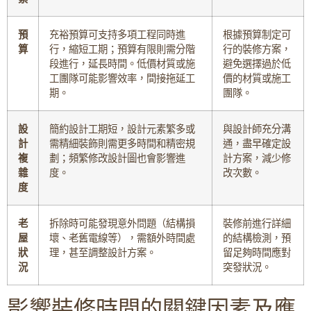
預
充裕預算可支持多項工程同時進
根據預算制定可
算
行，縮短工期；預算有限則需分階
行的裝修方案，
段進行，延長時間。低價材質或施
避免選擇過於低
工團隊可能影響效率，間接拖延工
價的材質或施工
期。
團隊。
設
簡約設計工期短，設計元素繁多或
與設計師充分溝
計
需精細裝飾則需更多時間和精密規
通，盡早確定設
複
劃；頻繁修改設計圖也會影響進
計方案，減少修
雜
度。
改次數。
度
老
拆除時可能發現意外問題（結構損
裝修前進行詳細
屋
壞、老舊電線等），需額外時間處
的結構檢測，預
狀
理，甚至調整設計方案。
留足夠時間應對
況
突發狀況。
影響裝修時間的關鍵因素及應