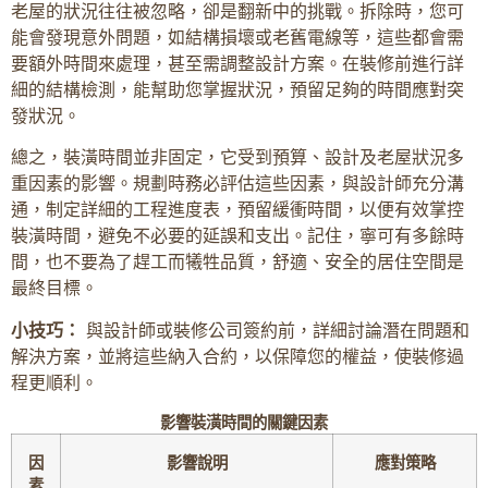
老屋的狀況往往被忽略，卻是翻新中的挑戰。拆除時，您可
能會發現意外問題，如結構損壞或老舊電線等，這些都會需
要額外時間來處理，甚至需調整設計方案。在裝修前進行詳
細的結構檢測，能幫助您掌握狀況，預留足夠的時間應對突
發狀況。
總之，裝潢時間並非固定，它受到預算、設計及老屋狀況多
重因素的影響。規劃時務必評估這些因素，與設計師充分溝
通，制定詳細的工程進度表，預留緩衝時間，以便有效掌控
裝潢時間，避免不必要的延誤和支出。記住，寧可有多餘時
間，也不要為了趕工而犧牲品質，舒適、安全的居住空間是
最終目標。
小技巧：
與設計師或裝修公司簽約前，詳細討論潛在問題和
解決方案，並將這些納入合約，以保障您的權益，使裝修過
程更順利。
影響裝潢時間的關鍵因素
因
影響說明
應對策略
素