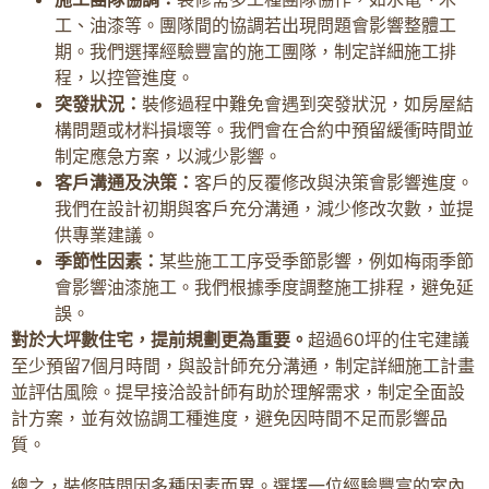
工、油漆等。團隊間的協調若出現問題會影響整體工
期。我們選擇經驗豐富的施工團隊，制定詳細施工排
程，以控管進度。
突發狀況：
裝修過程中難免會遇到突發狀況，如房屋結
構問題或材料損壞等。我們會在合約中預留緩衝時間並
制定應急方案，以減少影響。
客戶溝通及決策：
客戶的反覆修改與決策會影響進度。
我們在設計初期與客戶充分溝通，減少修改次數，並提
供專業建議。
季節性因素：
某些施工工序受季節影響，例如梅雨季節
會影響油漆施工。我們根據季度調整施工排程，避免延
誤。
對於大坪數住宅，提前規劃更為重要。
超過60坪的住宅建議
至少預留7個月時間，與設計師充分溝通，制定詳細施工計畫
並評估風險。提早接洽設計師有助於理解需求，制定全面設
計方案，並有效協調工種進度，避免因時間不足而影響品
質。
總之，裝修時間因多種因素而異。選擇一位經驗豐富的室內