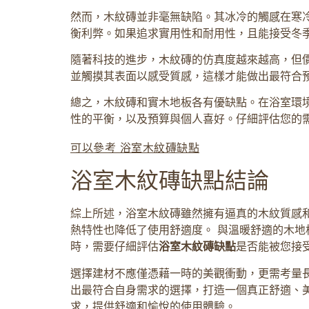
然而，木紋磚並非毫無缺陷。其冰冷的觸感在寒
衡利弊。如果追求實用性和耐用性，且能接受冬
隨著科技的進步，木紋磚的仿真度越來越高，但
並觸摸其表面以感受質感，這樣才能做出最符合
總之，木紋磚和實木地板各有優缺點。在浴室環
性的平衡，以及預算與個人喜好。仔細評估您的
可以參考 浴室木紋磚缺點
浴室木紋磚缺點結論
綜上所述，浴室木紋磚雖然擁有逼真的木紋質感
熱特性也降低了使用舒適度。 與溫暖舒適的木
時，需要仔細評估
浴室木紋磚缺點
是否能被您接
選擇建材不應僅憑藉一時的美觀衝動，更需考量長
出最符合自身需求的選擇，打造一個真正舒適、
求，提供舒適和愉悅的使用體驗。