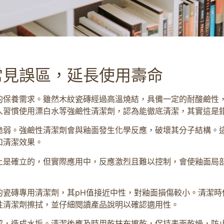
常見誤區，延長使用壽命
的保養需求。雖然木紋瓷磚經過高溫燒結，具備一定的耐酸鹼性
人習慣使用漂白水等強鹼性清潔劑，認為能徹底清潔，其實這是
脆弱。強鹼性清潔劑會與釉面發生化學反應，破壞其分子結構。
和清潔效果。
上是確立的，但實際應用中，反應激烈且難以控制，會使釉面局
的瓷磚專用清潔劑，其pH值接近中性，對釉面損傷較小。清潔時
性清潔劑擦拭，並仔細閱讀產品說明以確認適用性。
留，造成水垢。清潔後應及時用乾抹布擦乾，保持表面乾燥，防