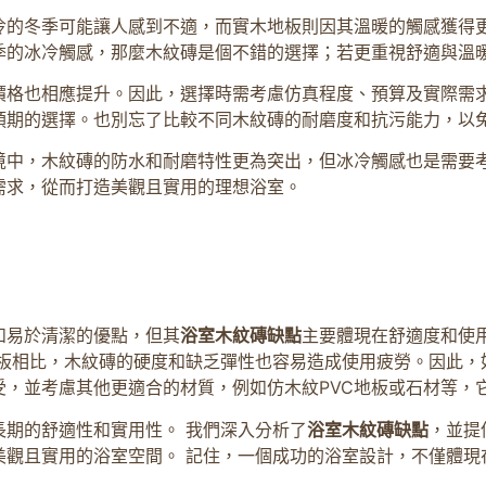
冷的冬季可能讓人感到不適，而實木地板則因其溫暖的觸感獲得
季的冰冷觸感，那麼木紋磚是個不錯的選擇；若更重視舒適與溫
價格也相應提升。因此，選擇時需考慮仿真程度、預算及實際需
預期的選擇。也別忘了比較不同木紋磚的耐磨度和抗污能力，以
境中，木紋磚的防水和耐磨特性更為突出，但冰冷觸感也是需要
需求，從而打造美觀且實用的理想浴室。
和易於清潔的優點，但其
浴室木紋磚缺點
主要體現在舒適度和使
地板相比，木紋磚的硬度和缺乏彈性也容易造成使用疲勞。因此，
受，並考慮其他更適合的材質，例如仿木紋PVC地板或石材等，
期的舒適性和實用性。 我們深入分析了
浴室木紋磚缺點
，並提
美觀且實用的浴室空間。 記住，一個成功的浴室設計，不僅體現