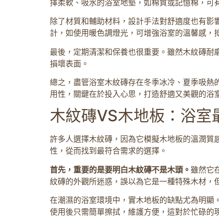
擇柔軟、吸水的浴室地墊，如棉質或記憶棉，可
除了材質和輔助材料，設計手法對舒適度也有影
計，如使用暖色調燈光，可增強浴室的溫馨感，
最後，定期清潔和保養也很重要。雖然木紋磚耐
損壞表面。
總之，盡管浴室木紋磚存在冬季冰冷、夏季吸熱
用性，關鍵在於投入心思，打造舒適又美觀的浴
木紋磚VS木地板：浴室
許多人選擇木紋磚，因為它模擬木地板的溫潤質
性，從而找到最符合需求的選擇。
首先，重要的是要明白木紋磚不是木頭。
雖然它
紋磚的外觀所迷惑，誤以為它是一種特殊木材，
在潮濕的浴室環境中，實木地板的缺點尤為明顯
使用後只需簡單擦拭，維護方便，這對於忙碌的