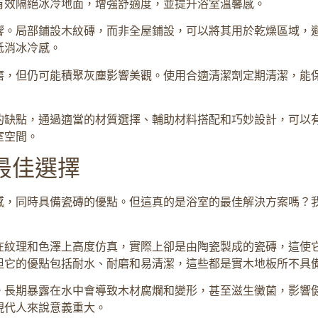
有效隔絕冰冷地面，增強舒適度，並提升浴室溫馨感。
響。局部鋪設木紋磚，而非全屋鋪設，可以將其用於乾燥區域，
抵消冰冷感。
磨，但仍可能積聚灰塵影響美觀。使用合適清潔劑定期清潔，能
的缺點，通過適當的材質選擇、輔助材料搭配和巧妙設計，可以
室空間。
最佳選擇
感，同時具備瓷磚的優點。但這真的是浴室的最佳解決方案嗎？
在紋理和色澤上高度仿真，實際上卻是由陶瓷製成的瓷磚，這使
但它的優點包括耐水、耐磨和易清潔，這些都是實木地板所不具
。長期暴露在水中會導致木材腐爛和變形，甚至滋生黴菌，影響
現代人來說意義重大。