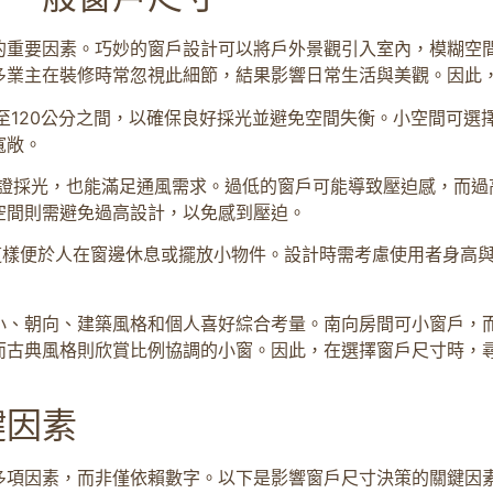
的重要因素。巧妙的窗戶設計可以將戶外景觀引入室內，模糊空
多業主在裝修時常忽視此細節，結果影響日常生活與美觀。因此
至120公分之間，以確保良好採光並避免空間失衡。小空間可選
寬敞。
能保證採光，也能滿足通風需求。過低的窗戶可能導致壓迫感，而
空間則需避免過高設計，以免感到壓迫。
，這樣便於人在窗邊休息或擺放小物件。設計時需考慮使用者身高
小、朝向、建築風格和個人喜好綜合考量。南向房間可小窗戶，
而古典風格則欣賞比例協調的小窗。因此，在選擇窗戶尺寸時，
鍵因素
多項因素，而非僅依賴數字。以下是影響窗戶尺寸決策的關鍵因