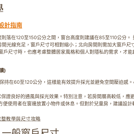
設計指南
度則落在120至150公分之間，窗台高度則建議在85至110公分
房間光線充足，窗戶尺寸可相對縮小；北向房間則需加大窗戶尺寸
窗戶尺寸時，也應考慮整體居家風格和個人對隱私的需求，才能
讀)
保持在60至120公分，這樣能有效提升採光並避免空間壓迫感
間，以保證良好的通風與採光效果。特別注意，若房間層高較低，
內，方便使用者在窗邊放置小物件或休息。但對於兒童房，建議設
完整教學與尺寸攻略
：一般窗戶尺寸