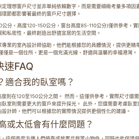
決定理想窗戶尺寸並非單純依賴數字，而是需要細緻考量多項因
個環節都影響著最終的窗戶尺寸選擇。
0公分，高度120-150公分，窗台高度85-110公分)僅供參
觀和私密性，最終創造出舒適宜居的生活空間。
求專業的室內設計師協助，他們能根據您的具體情況，提供更精
不僅僅是一個住所，更是一個充滿光線、舒適與溫馨的幸福港灣。
速FAQ
少？適合我的臥室嗎？
高度則在120至150公分之間。 然而，這僅供參考，實際尺寸
向臥室則需要更大的窗戶來提升採光。 此外，您還需要考慮臥室
內設計師，他們可以根據您的實際情況提供更個性化的建議。
太高或太低會有什麼問題？
舒適，這個高度方便人們倚靠或放置盆栽等小物件，同時也能保證