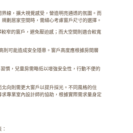
間界線，擴大視覺感受，營造明亮通透的氛圍。而
，規劃居家空間時，需細心考慮窗戶尺寸的選擇。
擇較窄的窗戶，避免壓迫感；而大空間則適合較寬
過高則可能造成安全隱患。窗戶高度應根據房間層
與習慣，兒童房需略低以增強安全性，行動不便的
而北向則需更大窗戶以提升採光。不同風格的住
尋求專業室內設計師的協助，根據實際需求量身定
素：