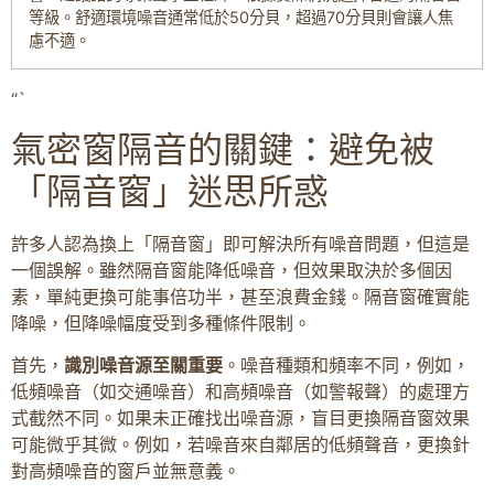
等級。舒適環境噪音通常低於50分貝，超過70分貝則會讓人焦
慮不適。
“`
氣密窗隔音的關鍵：避免被
「隔音窗」迷思所惑
許多人認為換上「隔音窗」即可解決所有噪音問題，但這是
一個誤解。雖然隔音窗能降低噪音，但效果取決於多個因
素，單純更換可能事倍功半，甚至浪費金錢。隔音窗確實能
降噪，但降噪幅度受到多種條件限制。
首先，
識別噪音源至關重要
。噪音種類和頻率不同，例如，
低頻噪音（如交通噪音）和高頻噪音（如警報聲）的處理方
式截然不同。如果未正確找出噪音源，盲目更換隔音窗效果
可能微乎其微。例如，若噪音來自鄰居的低頻聲音，更換針
對高頻噪音的窗戶並無意義。