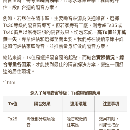
隔音窗時，需考慮
噪音頻率
，並尋求專業聲學工程師的評
估，設計合適的隔音方案。
例如，若您住在鬧市區，主要噪音來源為交通噪音，選擇
Ts30等級的隔音窗即可。但若家旁有工廠，則考慮Ts35或
Ts40窗戶以獲得理想的隔音效果。切勿忘記，
高Ts值並非萬
無一失
，專業評估和選擇至關重要。我們將在後續章節中詳
述如何評估家庭噪音，並推薦量身訂做的隔音方案。
總結來說，Ts值是選擇隔音窗的起點，而
結合實際情況、綜
合考量各因素
，才能找到最佳的隔音解決方案，營造一個舒
適的居住環境。
“`html
深入了解隔音窗等級：Ts值與實際應用
Ts值
隔音效果
適用環境
注意事項
Ts25
降低部分環境噪
噪音較低的
效果有限，
音
住宅區
可能需搭配