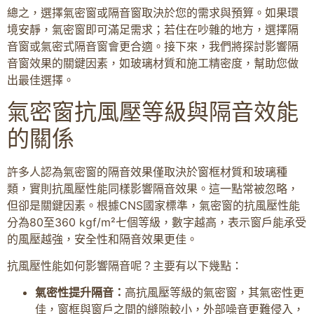
總之，選擇氣密窗或隔音窗取決於您的需求與預算。如果環
境安靜，氣密窗即可滿足需求；若住在吵雜的地方，選擇隔
音窗或氣密式隔音窗會更合適。接下來，我們將探討影響隔
音窗效果的關鍵因素，如玻璃材質和施工精密度，幫助您做
出最佳選擇。
氣密窗抗風壓等級與隔音效能
的關係
許多人認為氣密窗的隔音效果僅取決於窗框材質和玻璃種
類，實則抗風壓性能同樣影響隔音效果。這一點常被忽略，
但卻是關鍵因素。根據CNS國家標準，氣密窗的抗風壓性能
分為80至360 kgf/m²七個等級，數字越高，表示窗戶能承受
的風壓越強，安全性和隔音效果更佳。
抗風壓性能如何影響隔音呢？主要有以下幾點：
氣密性提升隔音：
高抗風壓等級的氣密窗，其氣密性更
佳，窗框與窗戶之間的縫隙較小，外部噪音更難侵入，