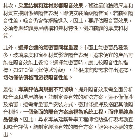
其次，
房屋結構和建材影響隔音效果
。舊建築的牆體厚度和
材質直接關係到隔音表現。即使安裝頂級隔音窗，若牆壁隔
音性差，噪音仍會從縫隙進入。因此，要評估隔音窗效果，
必須考慮整體房屋結構和建材特性，例如牆體的厚度和材
質。
此外，
選擇合適的氣密窗同樣重要
。市面上氣密窗品種繁
多，玻璃厚度和窗框材質影響隔音表現。追求便宜的產品可
能在隔音效能上妥協。選擇氣密窗時，應比較隔音性能指
標，如STC值（聲傳遞等級），並根據實際需求作出選擇，
切勿僅依價格而忽視隔音性能。
最後，
專業評估與規劃不可或缺
。提升隔音效果需全面分析
噪音源和房屋結構，並制定最有效的解決方案。這不僅僅涉
及換窗，還需考量窗戶安裝方式、密封條選擇及搭配其他隔
音材料。
一個全面的隔音方案應視為系統工程，而非單純產
品替換。
因此，尋求專業建築聲學工程師協助進行現場勘查
和噪音評估，能制定經濟有效的隔音方案，避免不必要的支
出。