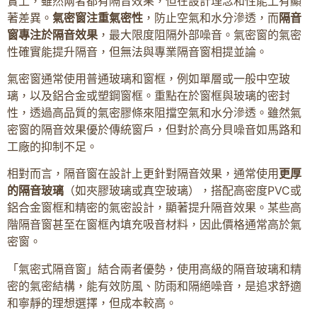
實上，雖然兩者都有隔音效果，但在設計理念和性能上有顯
著差異。
氣密窗注重氣密性
，防止空氣和水分滲透，而
隔音
窗專注於隔音效果
，最大限度阻隔外部噪音。氣密窗的氣密
性確實能提升隔音，但無法與專業隔音窗相提並論。
氣密窗通常使用普通玻璃和窗框，例如單層或一般中空玻
璃，以及鋁合金或塑鋼窗框。重點在於窗框與玻璃的密封
性，透過高品質的氣密膠條來阻擋空氣和水分滲透。雖然氣
密窗的隔音效果優於傳統窗戶，但對於高分貝噪音如馬路和
工廠的抑制不足。
相對而言，隔音窗在設計上更針對隔音效果，通常使用
更厚
的隔音玻璃
（如夾膠玻璃或真空玻璃），搭配高密度PVC或
鋁合金窗框和精密的氣密設計，顯著提升隔音效果。某些高
階隔音窗甚至在窗框內填充吸音材料，因此價格通常高於氣
密窗。
「氣密式隔音窗」結合兩者優勢，使用高級的隔音玻璃和精
密的氣密結構，能有效防風、防雨和隔絕噪音，是追求舒適
和寧靜的理想選擇，但成本較高。