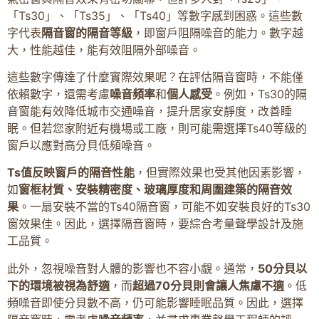
「Ts30」、「Ts35」、「Ts40」等數字感到困惑。這些數
字代表
隔音窗的隔音等級
，即窗戶阻隔噪音的能力。數字越
大，性能越佳，能有效阻隔外部噪音。
這些數字傳達了什麼實際效果呢？在評估隔音窗時，不能僅
依賴數字，還需考慮
噪音頻率
和
個人感受
。例如，Ts30的隔
音窗能有效降低城市交通噪音，提升居家安靜度，改善睡
眠。但若您家附近有機場或工廠，則可能需選擇Ts40等級的
窗戶以應對高分貝低頻噪音。
Ts值反映窗戶的隔音性能
，但實際效果也受其他因素影響，
如
窗框材質、安裝精密度、玻璃厚度和周圍建築的隔音效
果
。一扇安裝不當的Ts40隔音窗，可能不如安裝良好的Ts30
窗效果佳。因此，選擇隔音窗時，要綜合考量聲學設計及施
工品質。
此外，忽視噪音對人體的影響也不容小覷。通常，
50分貝以
下的環境被視為舒適
，而
超過70分貝則會讓人焦慮不適
。低
頻噪音即使分貝數不高，仍可能影響睡眠品質。因此，選擇