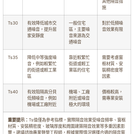
其他隔音措
施
Ts30
有效降低城市交
一般住宅
對於低頻噪
通噪音，提升居
區，主要噪
音效果有限
家安靜度
音來源為交
通噪音
Ts35
降低中等強度噪
靠近較繁忙
需要考慮窗
音，例如較繁忙
街道或輕工
框材質、安
的街道或輕工業
業區的住宅
裝精密度等
區
因素
Ts40
有效阻隔高分貝
機場、工廠
價格較高，
低頻噪音，例如
附近或噪音
需專業安裝
機場或工廠附近
極大的環境
重要提示：
Ts值僅為參考指標，實際隔音效果受噪音頻率、窗框
材質、安裝精密度、玻璃厚度和周圍建築隔音效果等多重因素影
響。建議諮詢專業聲學工程師，根據實際情況選擇合適的隔音窗