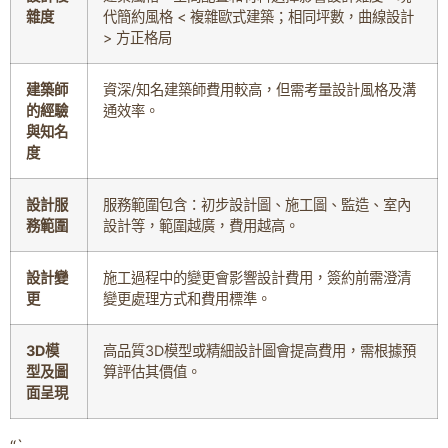
雜度
代簡約風格 < 複雜歐式建築；相同坪數，曲線設計
> 方正格局
建築師
資深/知名建築師費用較高，但需考量設計風格及溝
的經驗
通效率。
與知名
度
設計服
服務範圍包含：初步設計圖、施工圖、監造、室內
務範圍
設計等，範圍越廣，費用越高。
設計變
施工過程中的變更會影響設計費用，簽約前需澄清
更
變更處理方式和費用標準。
3D模
高品質3D模型或精細設計圖會提高費用，需根據預
型及圖
算評估其價值。
面呈現
“`