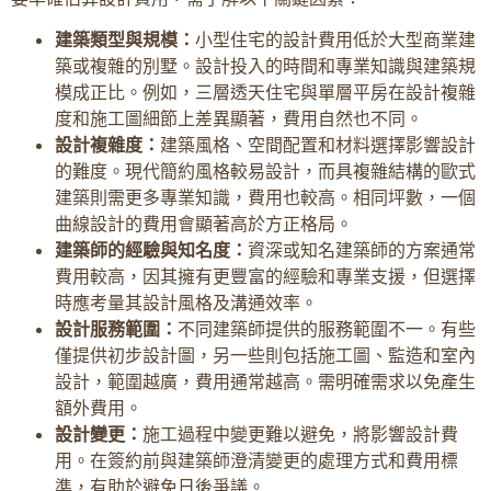
建築類型與規模：
小型住宅的設計費用低於大型商業建
築或複雜的別墅。設計投入的時間和專業知識與建築規
模成正比。例如，三層透天住宅與單層平房在設計複雜
度和施工圖細節上差異顯著，費用自然也不同。
設計複雜度：
建築風格、空間配置和材料選擇影響設計
的難度。現代簡約風格較易設計，而具複雜結構的歐式
建築則需更多專業知識，費用也較高。相同坪數，一個
曲線設計的費用會顯著高於方正格局。
建築師的經驗與知名度：
資深或知名建築師的方案通常
費用較高，因其擁有更豐富的經驗和專業支援，但選擇
時應考量其設計風格及溝通效率。
設計服務範圍：
不同建築師提供的服務範圍不一。有些
僅提供初步設計圖，另一些則包括施工圖、監造和室內
設計，範圍越廣，費用通常越高。需明確需求以免產生
額外費用。
設計變更：
施工過程中變更難以避免，將影響設計費
用。在簽約前與建築師澄清變更的處理方式和費用標
準，有助於避免日後爭議。