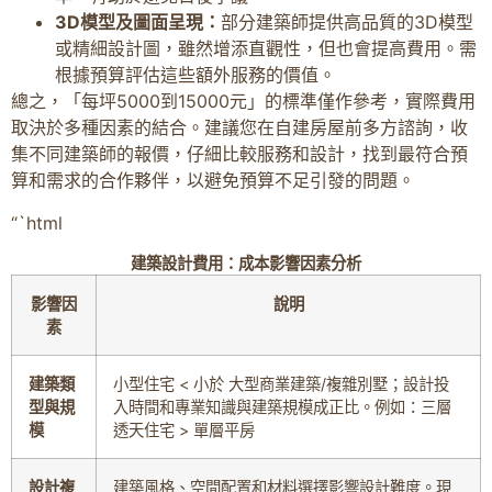
3D模型及圖面呈現：
部分建築師提供高品質的3D模型
或精細設計圖，雖然增添直觀性，但也會提高費用。需
根據預算評估這些額外服務的價值。
總之，「每坪5000到15000元」的標準僅作參考，實際費用
取決於多種因素的結合。建議您在自建房屋前多方諮詢，收
集不同建築師的報價，仔細比較服務和設計，找到最符合預
算和需求的合作夥伴，以避免預算不足引發的問題。
“`html
建築設計費用：成本影響因素分析
影響因
說明
素
建築類
小型住宅 < 小於 大型商業建築/複雜別墅；設計投
型與規
入時間和專業知識與建築規模成正比。例如：三層
模
透天住宅 > 單層平房
設計複
建築風格、空間配置和材料選擇影響設計難度。現