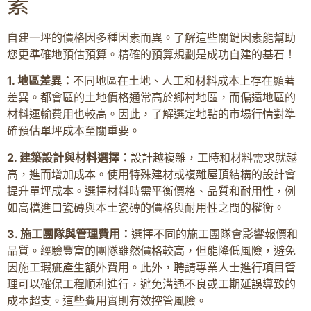
素
自建一坪的價格因多種因素而異。了解這些關鍵因素能幫助
您更準確地預估預算。精確的預算規劃是成功自建的基石！
1. 地區差異：
不同地區在土地、人工和材料成本上存在顯著
差異。都會區的土地價格通常高於鄉村地區，而偏遠地區的
材料運輸費用也較高。因此，了解選定地點的市場行情對準
確預估單坪成本至關重要。
2. 建築設計與材料選擇：
設計越複雜，工時和材料需求就越
高，進而增加成本。使用特殊建材或複雜屋頂結構的設計會
提升單坪成本。選擇材料時需平衡價格、品質和耐用性，例
如高檔進口瓷磚與本土瓷磚的價格與耐用性之間的權衡。
3. 施工團隊與管理費用：
選擇不同的施工團隊會影響報價和
品質。經驗豐富的團隊雖然價格較高，但能降低風險，避免
因施工瑕疵產生額外費用。此外，聘請專業人士進行項目管
理可以確保工程順利進行，避免溝通不良或工期延誤導致的
成本超支。這些費用實則有效控管風險。