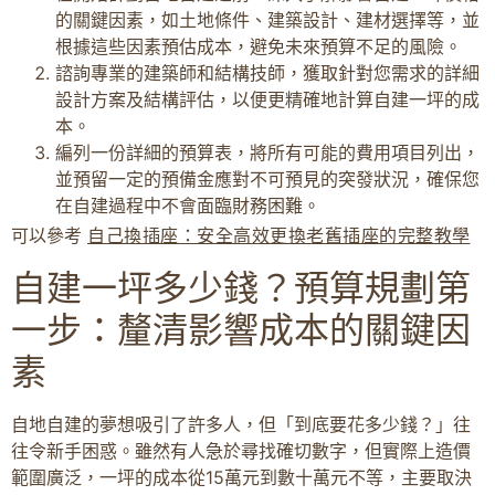
的關鍵因素，如土地條件、建築設計、建材選擇等，並
根據這些因素預估成本，避免未來預算不足的風險。
諮詢專業的建築師和結構技師，獲取針對您需求的詳細
設計方案及結構評估，以便更精確地計算自建一坪的成
本。
編列一份詳細的預算表，將所有可能的費用項目列出，
並預留一定的預備金應對不可預見的突發狀況，確保您
在自建過程中不會面臨財務困難。
可以參考
自己換插座：安全高效更換老舊插座的完整教學
自建一坪多少錢？預算規劃第
一步：釐清影響成本的關鍵因
素
自地自建的夢想吸引了許多人，但「到底要花多少錢？」往
往令新手困惑。雖然有人急於尋找確切數字，但實際上造價
範圍廣泛，一坪的成本從15萬元到數十萬元不等，主要取決