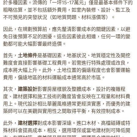
於多種因素。流傳的「一坪15-17萬元」僅是最基本條件下的
粗略估算，並不包括額外費用，如室內裝修、設計、監工及
不可預見的突發狀況（如地質問題、材料漲價等）。
因此，在規劃預算前，應先釐清影響成本的關鍵因素，以避
免日後預算不足的困擾。這些因素彼此相連，任何一環的變
動都可能大幅影響最終造價。
首先，
土地條件
是基礎因素，地基狀況、地質穩定性及開挖
難度會直接影響基礎工程費用。若需進行特殊處理或改良，
成本將大幅上升。此外，土地位置的偏遠程度也會影響運輸
費用，偏遠地區的材料運輸成本通常高於市區。
其次，
建築設計
影響房屋樣貌及整體成本，設計的複雜程
度、建材選擇和施工技術的難度皆會反映在工程量和材料費
用上。現代設計相比華麗風格通常更經濟實惠，而優秀的建
築師可以在美觀與實用性之間取得平衡，有效控制成本。
此外，
建材選擇
對成本影響深遠。進口木材、高檔磁磚或特
殊材料會提高成本，相反，選用環保或當地建材則可降低開