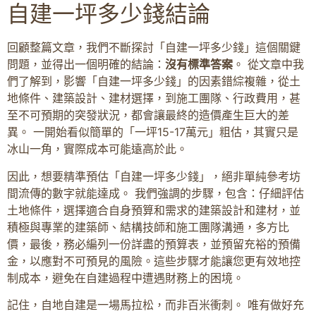
自建一坪多少錢結論
回顧整篇文章，我們不斷探討「自建一坪多少錢」這個關鍵
問題，並得出一個明確的結論：
沒有標準答案
。 從文章中我
們了解到，影響「自建一坪多少錢」的因素錯綜複雜，從土
地條件、建築設計、建材選擇，到施工團隊、行政費用，甚
至不可預期的突發狀況，都會讓最終的造價產生巨大的差
異。 一開始看似簡單的「一坪15-17萬元」粗估，其實只是
冰山一角，實際成本可能遠高於此。
因此，想要精準預估「自建一坪多少錢」，絕非單純參考坊
間流傳的數字就能達成。 我們強調的步驟，包含：仔細評估
土地條件，選擇適合自身預算和需求的建築設計和建材，並
積極與專業的建築師、結構技師和施工團隊溝通，多方比
價，最後，務必編列一份詳盡的預算表，並預留充裕的預備
金，以應對不可預見的風險。這些步驟才能讓您更有效地控
制成本，避免在自建過程中遭遇財務上的困境。
記住，自地自建是一場馬拉松，而非百米衝刺。 唯有做好充