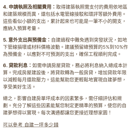
4. 申請執照及相關費用：
取得建築執照需支付的費用依地區
和建築規模而異，還包括水電管線接駁和環評等額外費用。
這些看似小額的支出，累計起來也可能是一筆不小的開支，
應納入預算考量。
5. 意外支出與預備金：
自建過程中難免遇到突發狀況，如地
下管線損壞或材料價格波動。建議預留總預算的5%到10%作
為預備金，以應對不可預測的支出，確保工程順利完成。
6. 貸款利息：
如需申請房屋貸款，務必將利息納入總成本計
算。完成房屋建設後，將貸款轉為一般房貸，增加貸款年限
以減輕每月還款壓力。這能幫助您更輕鬆地實現自建夢想，
享受美好生活。
總之，影響自建房單坪成本的因素繁多，需仔細評估和規
劃。充分了解這些因素能幫您制定更精準的預算，使您的自
建夢想得以實現。每次溝通都讓您更接近理想家園！
可以參考 自建一坪多少錢