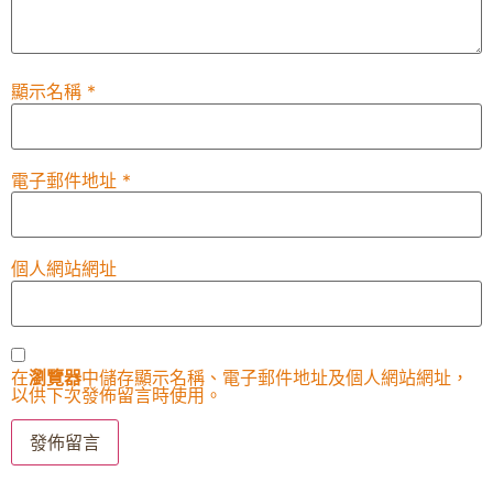
顯示名稱
*
電子郵件地址
*
個人網站網址
在
瀏覽器
中儲存顯示名稱、電子郵件地址及個人網站網址，
以供下次發佈留言時使用。