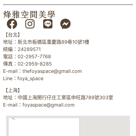
【台北】
地址：新北市板橋區重慶路89巷10號1樓
統編：24289571
電話：02-2957-7768
傳真：02-2959-8285
E-mail：
thefoyaspace@gmail.com
Line：foya_space
【上海】
地址：中國上海閔行仔庄工業區申旺路789號303室
E-mail：
foyaspace@gmail.com