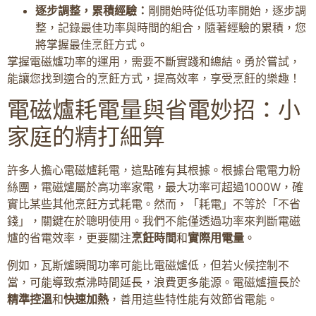
逐步調整，累積經驗：
剛開始時從低功率開始，逐步調
整，記錄最佳功率與時間的組合，隨著經驗的累積，您
將掌握最佳烹飪方式。
掌握電磁爐功率的運用，需要不斷實踐和總結。勇於嘗試，
能讓您找到適合的烹飪方式，提高效率，享受烹飪的樂趣！
電磁爐耗電量與省電妙招：小
家庭的精打細算
許多人擔心電磁爐耗電，這點確有其根據。根據台電電力粉
絲團，電磁爐屬於高功率家電，最大功率可超過1000W，確
實比某些其他烹飪方式耗電。然而，「耗電」不等於「不省
錢」，關鍵在於聰明使用。我們不能僅透過功率來判斷電磁
爐的省電效率，更要關注
烹飪時間
和
實際用電量
。
例如，瓦斯爐瞬間功率可能比電磁爐低，但若火候控制不
當，可能導致煮沸時間延長，浪費更多能源。電磁爐擅長於
精準控溫
和
快速加熱
，善用這些特性能有效節省電能。