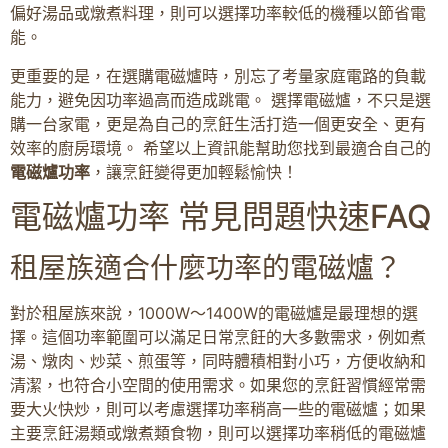
偏好湯品或燉煮料理，則可以選擇功率較低的機種以節省電
能。
更重要的是，在選購電磁爐時，別忘了考量家庭電路的負載
能力，避免因功率過高而造成跳電。 選擇電磁爐，不只是選
購一台家電，更是為自己的烹飪生活打造一個更安全、更有
效率的廚房環境。 希望以上資訊能幫助您找到最適合自己的
電磁爐功率
，讓烹飪變得更加輕鬆愉快！
電磁爐功率 常見問題快速FAQ
租屋族適合什麼功率的電磁爐？
對於租屋族來說，1000W～1400W的電磁爐是最理想的選
擇。這個功率範圍可以滿足日常烹飪的大多數需求，例如煮
湯、燉肉、炒菜、煎蛋等，同時體積相對小巧，方便收納和
清潔，也符合小空間的使用需求。如果您的烹飪習慣經常需
要大火快炒，則可以考慮選擇功率稍高一些的電磁爐；如果
主要烹飪湯類或燉煮類食物，則可以選擇功率稍低的電磁爐