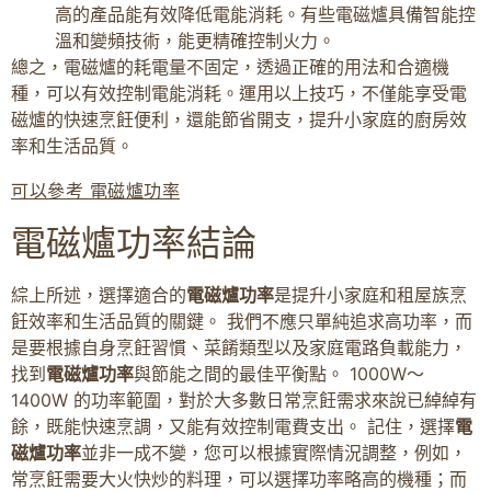
高的產品能有效降低電能消耗。有些電磁爐具備智能控
溫和變頻技術，能更精確控制火力。
總之，電磁爐的耗電量不固定，透過正確的用法和合適機
種，可以有效控制電能消耗。運用以上技巧，不僅能享受電
磁爐的快速烹飪便利，還能節省開支，提升小家庭的廚房效
率和生活品質。
可以參考 電磁爐功率
電磁爐功率結論
綜上所述，選擇適合的
電磁爐功率
是提升小家庭和租屋族烹
飪效率和生活品質的關鍵。 我們不應只單純追求高功率，而
是要根據自身烹飪習慣、菜餚類型以及家庭電路負載能力，
找到
電磁爐功率
與節能之間的最佳平衡點。 1000W～
1400W 的功率範圍，對於大多數日常烹飪需求來說已綽綽有
餘，既能快速烹調，又能有效控制電費支出。 記住，選擇
電
磁爐功率
並非一成不變，您可以根據實際情況調整，例如，
常烹飪需要大火快炒的料理，可以選擇功率略高的機種；而