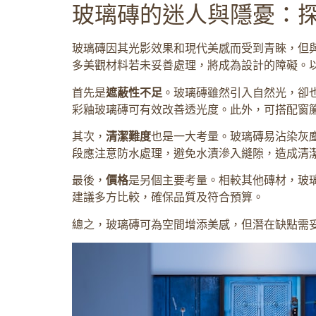
玻璃磚的迷人與隱憂：
玻璃磚因其光影效果和現代美感而受到青睞，但
多美觀材料若未妥善處理，將成為設計的障礙。
首先是
遮蔽性不足
。玻璃磚雖然引入自然光，卻
彩釉玻璃磚可有效改善透光度。此外，可搭配窗
其次，
清潔難度
也是一大考量。玻璃磚易沾染灰
段應注意防水處理，避免水漬滲入縫隙，造成清
最後，
價格
是另個主要考量。相較其他磚材，玻
建議多方比較，確保品質及符合預算。
總之，玻璃磚可為空間增添美感，但潛在缺點需