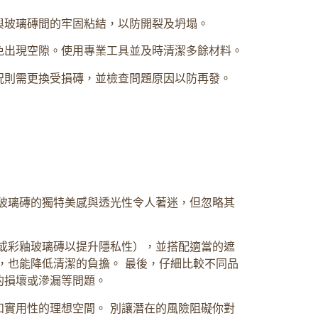
與玻璃磚間的牢固粘結，以防開裂及坍塌。
免出現空隙。使用專業工具並及時清潔多餘材料。
況則需更換受損磚，並檢查問題原因以防再發。
玻璃磚的獨特美感與透光性令人著迷，但忽略其
或彩釉玻璃磚以提升隱私性），並搭配適當的遮
，也能降低清潔的負擔。 最後，仔細比較不同品
的損壞或滲漏等問題。
實用性的理想空間。 別讓潛在的風險阻礙你對