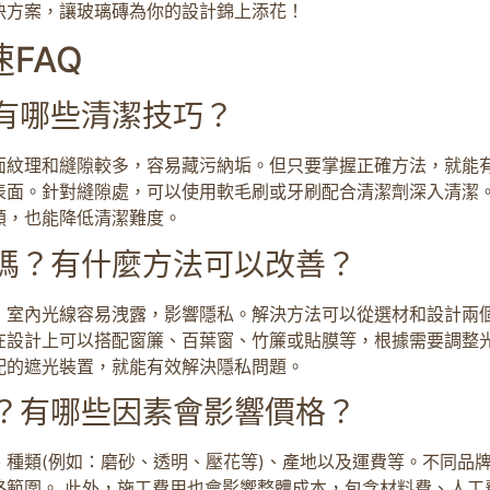
決方案，讓玻璃磚為你的設計錦上添花！
FAQ
有哪些清潔技巧？
面紋理和縫隙較多，容易藏污納垢。但只要掌握正確方法，就能
表面。針對縫隙處，可以使用軟毛刷或牙刷配合清潔劑深入清潔
類，也能降低清潔難度。
嗎？有什麼方法可以改善？
，室內光線容易洩露，影響隱私。解決方法可以從選材和設計兩
在設計上可以搭配窗簾、百葉窗、竹簾或貼膜等，根據需要調整光
配的遮光裝置，就能有效解決隱私問題。
？有哪些因素會影響價格？
種類(例如：磨砂、透明、壓花等)、產地以及運費等。不同品
格範圍。 此外，施工費用也會影響整體成本，包含材料費、人工