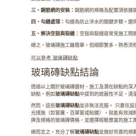
三、鋼筋網的安裝：
鋼筋網的規格及配置須依據
四、勾縫處理：
勾縫為防止滲水的關鍵步驟。選
五、解決空鼓與裂縫：
空鼓與裂縫是常見施工問
總之，玻璃磚施工雖簡單，但細節繁多，熟悉流
可以參考 玻璃磚缺點
玻璃磚缺點結論
透過以上關於玻璃磚選材、施工及潛在缺點的深
缺點，例如
玻璃磚缺點
中提到的遮蔽性不足、清
然而，這些
玻璃磚缺點
並非無法克服。 只要在
光措施（如窗簾、百葉窗或貼膜），就能有效減輕
牌及規格的玻璃磚價格，並選擇經驗豐富的施工
總而言之，充分了解
玻璃磚缺點
並做好完善的規