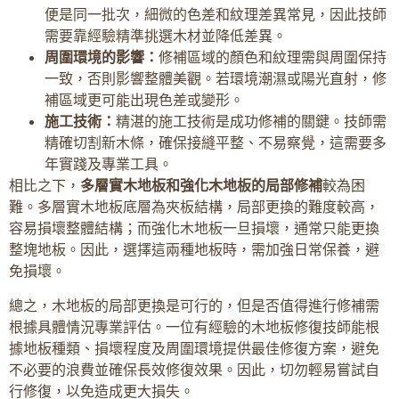
便是同一批次，細微的色差和紋理差異常見，因此技師
需要靠經驗精準挑選木材並降低差異。
周圍環境的影響：
修補區域的顏色和紋理需與周圍保持
一致，否則影響整體美觀。若環境潮濕或陽光直射，修
補區域更可能出現色差或變形。
施工技術：
精湛的施工技術是成功修補的關鍵。技師需
精確切割新木條，確保接縫平整、不易察覺，這需要多
年實踐及專業工具。
相比之下，
多層實木地板和強化木地板的局部修補
較為困
難。多層實木地板底層為夾板結構，局部更換的難度較高，
容易損壞整體結構；而強化木地板一旦損壞，通常只能更換
整塊地板。因此，選擇這兩種地板時，需加強日常保養，避
免損壞。
總之，木地板的局部更換是可行的，但是否值得進行修補需
根據具體情況專業評估。一位有經驗的木地板修復技師能根
據地板種類、損壞程度及周圍環境提供最佳修復方案，避免
不必要的浪費並確保長效修復效果。因此，切勿輕易嘗試自
行修復，以免造成更大損失。