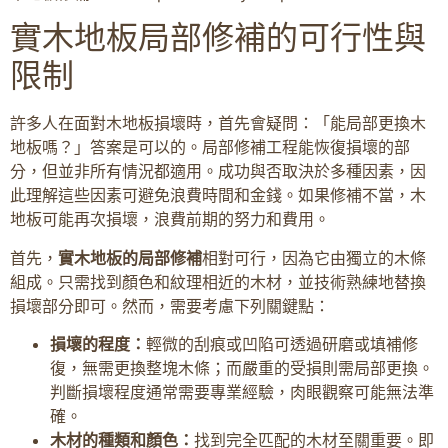
實木地板局部修補的可行性與
限制
許多人在面對木地板損壞時，首先會疑問：「能局部更換木
地板嗎？」答案是可以的。局部修補工程能恢復損壞的部
分，但並非所有情況都適用。成功與否取決於多種因素，因
此理解這些因素可避免浪費時間和金錢。如果修補不當，木
地板可能再次損壞，浪費前期的努力和費用。
首先，
實木地板的局部修補
相對可行，因為它由獨立的木條
組成。只需找到顏色和紋理相近的木材，並技術熟練地替換
損壞部分即可。然而，需要考慮下列關鍵點：
損壞的程度：
輕微的刮痕或凹陷可透過研磨或填補修
復，無需更換整塊木條；而嚴重的受損則需局部更換。
判斷損壞程度通常需要專業經驗，肉眼觀察可能無法準
確。
木材的種類和顏色：
找到完全匹配的木材至關重要。即