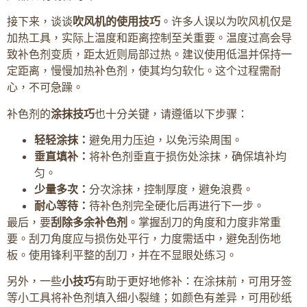
接下来，谈谈
吹风机的使用技巧
。许多人误以为吹风机仅是
加热工具，实际上温度和距离控制至关重要。温度过高会导
致补色剂变质，距太近则局部过热。建议使用低温并保持一
定距离，慢慢加热补色剂，使其均匀软化。这个过程需耐
心，不可急躁。
补色剂的
涂抹技巧
也十分关键，请遵循以下步骤：
轻轻涂抹：
避免用力压迫，以免污染周围。
垂直填补：
将补色剂垂直于损伤处涂抹，确保填补均
匀。
少量多次：
分次涂抹，控制厚度，避免浪费。
耐心等待：
待补色剂完全硬化后再进行下一步。
最后，要
刮除多余补色剂
。掌握刮刀的角度和力度非常重
要。刮刀角度应与损伤处平行，力度需适中，避免刮伤地
板。使用锋利平整的刮刀，并在不显眼处练习。
另外，一些
小技巧
有助于更好地修补：在涂抹前，可用牙签
等小工具将补色剂填入细小裂缝；如颜色有差异，可用砂纸