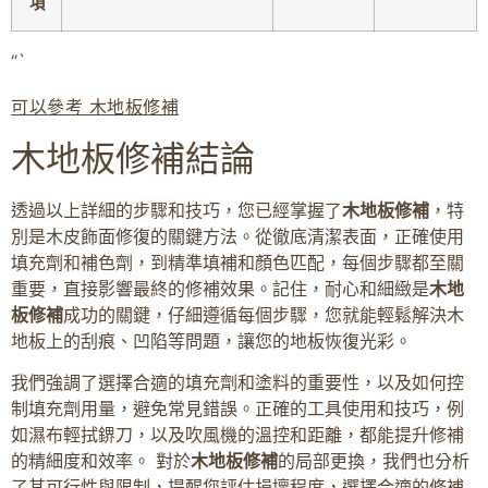
項
“`
可以參考 木地板修補
木地板修補結論
透過以上詳細的步驟和技巧，您已經掌握了
木地板修補
，特
別是木皮飾面修復的關鍵方法。從徹底清潔表面，正確使用
填充劑和補色劑，到精準填補和顏色匹配，每個步驟都至關
重要，直接影響最終的修補效果。記住，耐心和細緻是
木地
板修補
成功的關鍵，仔細遵循每個步驟，您就能輕鬆解決木
地板上的刮痕、凹陷等問題，讓您的地板恢復光彩。
我們強調了選擇合適的填充劑和塗料的重要性，以及如何控
制填充劑用量，避免常見錯誤。正確的工具使用和技巧，例
如濕布輕拭鎅刀，以及吹風機的溫控和距離，都能提升修補
的精細度和效率。 對於
木地板修補
的局部更換，我們也分析
了其可行性與限制，提醒您評估損壞程度，選擇合適的修補