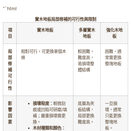
“`html
實木地板局部修補的可行性與限制
項
實木地板
多層實木
強化木地
目
地板
板
局
相對可行，可更換單個木
較困難，
困難，通
部
條
難度高，
常需更換
修
易損壞整
整塊地板
補
體結構
可
行
性
影
損壞程度：
輕微刮
底層為夾
一旦損
響
痕或凹陷可研磨/填
板結構，
壞，通常
因
補；嚴重損壞需更
局部更換
只能更換
素
換。
難度高。
整塊地
木材種類和顏色：
板。