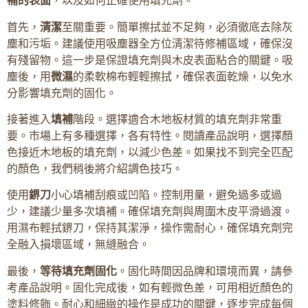
補的表面
，以及如何正確使用填充劑。
首先，
清潔
至關重要。簡單擦拭並不足夠，必須徹底去除灰
塵和污垢。建議使用吸塵器全方位清潔待修補區域，確保沒
有殘留物。這一步是保證填充劑與木皮表面粘合的關鍵。吸
塵後，用
微濕
的柔軟棉布輕輕擦拭，確保表面乾燥，以免水
分影響填充劑的固化。
接著進入
填補
階段。選擇適合木地板材質的填充劑非常重
要。市場上有多種選擇，各有特性。閱讀產品說明，選擇顏
色接近木地板的填充劑，以減少色差。如果找不到完全匹配
的顏色，我們稍後將介紹調色技巧。
使用
鎅刀
小心填補刮痕或凹陷。控制用量，避免過多或過
少，建議少量多次填補。確保填充劑與周圍木皮平滑過渡。
用濕布輕拭鎅刀，保持其潔淨，操作需耐心，確保填充劑完
全融入損壞區域，無縫融合。
最後，
等待填充劑固化
。固化時間因品牌和環境而異，請參
考產品說明。固化完成後，如有輕微色差，可用相近顏色的
塗料修飾。耐心和細緻的操作是成功的關鍵，逐步完成每個