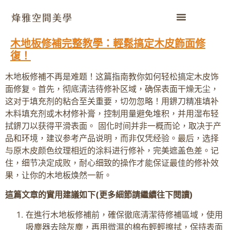
木地板修補完整教學：輕鬆搞定木皮飾面修
復！
木地板修補不再是难题！这篇指南教你如何轻松搞定木皮饰
面修复。首先，彻底清洁待修补区域，确保表面干燥无尘，
这对于填充剂的粘合至关重要，切勿忽略！用鎅刀精准填补
木料填充剂或木材修补膏，控制用量避免堆积，并用湿布轻
拭鎅刀以获得平滑表面。 固化时间并非一概而论，取决于产
品和环境，建议参考产品说明，而非仅凭经验。最后，选择
与原木皮颜色纹理相近的涂料进行修补，完美遮盖色差。记
住，细节决定成败，耐心细致的操作才能保证最佳的修补效
果，让你的木地板焕然一新。
這篇文章的實用建議如下(更多細節請繼續往下閱讀)
在進行木地板修補前，確保徹底清潔待修補區域，使用
吸塵器去除灰塵，再用微濕的棉布輕輕擦拭，保持表面