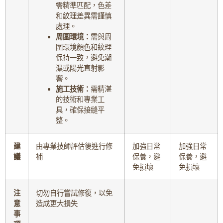
需精準匹配，色差
和紋理差異需謹慎
處理。
周圍環境：
需與周
圍環境顏色和紋理
保持一致，避免潮
濕或陽光直射影
響。
施工技術：
需精湛
的技術和專業工
具，確保接縫平
整。
建
由專業技師評估後進行修
加強日常
加強日常
議
補
保養，避
保養，避
免損壞
免損壞
注
切勿自行嘗試修復，以免
意
造成更大損失
事