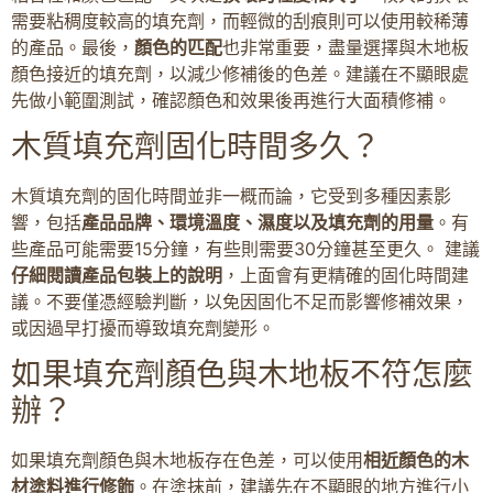
需要粘稠度較高的填充劑，而輕微的刮痕則可以使用較稀薄
的產品。最後，
顏色的匹配
也非常重要，盡量選擇與木地板
顏色接近的填充劑，以減少修補後的色差。建議在不顯眼處
先做小範圍測試，確認顏色和效果後再進行大面積修補。
木質填充劑固化時間多久？
木質填充劑的固化時間並非一概而論，它受到多種因素影
響，包括
產品品牌、環境溫度、濕度以及填充劑的用量
。有
些產品可能需要15分鐘，有些則需要30分鐘甚至更久。 建議
仔細閱讀產品包裝上的說明
，上面會有更精確的固化時間建
議。不要僅憑經驗判斷，以免因固化不足而影響修補效果，
或因過早打擾而導致填充劑變形。
如果填充劑顏色與木地板不符怎麼
辦？
如果填充劑顏色與木地板存在色差，可以使用
相近顏色的木
材塗料進行修飾
。在塗抹前，建議先在不顯眼的地方進行小