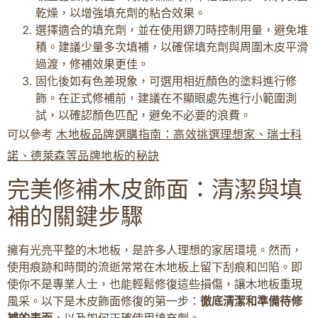
乾燥，以增強填充劑的粘合效果。
選擇適合的填充劑，並在使用鎅刀時控制用量，避免堆
積。建議少量多次填補，以確保填充劑與周圍木皮平滑
過渡，修補效果更佳。
固化後如有色差現象，可選用相近顏色的塗料進行修
飾。在正式修補前，建議在不顯眼處先進行小範圍測
試，以確認顏色匹配，避免不必要的浪費。
可以參考
木地板品牌選購指南：高效挑選理想家、瑞士科
諾、德萊森等品牌地板的秘訣
完美修補木皮飾面：清潔與填
補的關鍵步驟
擁有光亮平整的木地板，是許多人理想的家居環境。然而，
使用痕跡和時間的流逝常常在木地板上留下刮痕和凹陷。即
使你不是專業人士，也能輕鬆修復這些損傷，讓木地板重現
風采。以下是木皮飾面修復的第一步：
徹底清潔和準備待修