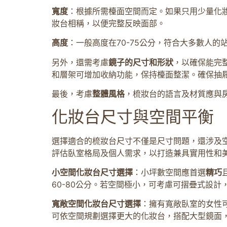
寬度
：根據所需檯面空間而定。如果只用少量化妝
妝台相稱，以便完整反映面部。
高度
：一般高度在70-75公分，符合大多數人
另外，還需考慮
鏡子的尺寸和形狀
，以確保能完
和層架可增加收納功能，保持檯面整潔。確保抽
最後，考慮
整體風格
，梳妝台的語言及材質應與
化妝台尺寸與空間平衡
選擇適合的梳妝台尺寸不僅是尺寸問題，還涉及
評估臥室格局及個人需求，以打造兼具實用性和
小空間化妝台尺寸選擇
：小坪數空間應首選
精巧
60-80公分。若空間極小，可考慮可摺疊式設
寬敞空間化妝台尺寸選擇
：擁有寬敞臥室的女性可
可依空間規劃選擇更大的化妝台，搭配大型鏡面