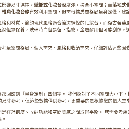
式影響尺寸選擇。
壁掛式化妝台
深度淺，適合小空間；而
落地式
。
轉角化妝台
能有效利用空間，但需根據房間格局量身定做，建
風格和材質。簡約現代風格適合簡潔線條的化妝台，而復古奢華
溫潤但需保養，玻璃時尚但易留下指紋，金屬耐用但可能刮傷。
合考量空間格局、個人需求、風格和收納需求。仔細評估這些因
都回歸到「量身定制」四個字。 我們探討了不同空間大小下，
應的尺寸參考，但這些數據僅供參考，更重要的是根據您的個人需
而是在舒適度、收納功能和空間美感之間取得平衡。 您需要考慮
果。