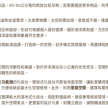
品，60-80公分寬的梳妝台就足夠；若需要擺放更多物品，則考
的站姿和坐姿需求。太高需彎腰，太低則需抬頭，會造成不適。建
整反映面部。形狀可根據個人喜好選擇，圓形增添柔和感，方形
屜深度和層架數量符合需求。
房間裝潢協調，打造統一的空間。初步確定房間風格，再選擇相
空間的流動性和美感。對於許多居住在小公寓的女性而言，空間
美觀性的梳妝區。
且
功能強
的化妝台。壁掛式化妝台可節省地面空間，讓臥室顯得更
計，方便收納並最大化空間使用。此外，利用
垂直空間
，選擇有層
選擇較大的落地式化妝台，搭配舒適座椅，營造奢華梳妝環境。建
，提升空間氣派。更豐富的設計元素，如獨立鏡台、儲物櫃或梳