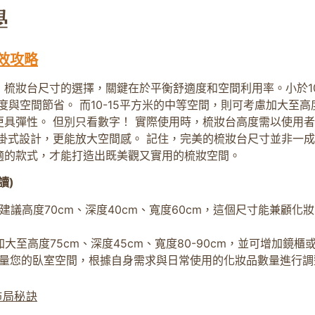
效攻略
梳妝台尺寸的選擇，關鍵在於平衡舒適度和空間利用率。小於10
度與空間節省。 而10-15平方米的中等空間，則可考慮加大至高度7
具彈性。 但別只看數字！ 實際使用時，梳妝台高度需以使用
掛式設計，更能放大空間感。 記住，完美的梳妝台尺寸並非一成
適的款式，才能打造出既美觀又實用的梳妝空間。
讀)
建議高度70cm、深度40cm、寬度60cm，這個尺寸能兼顧
加大至高度75cm、深度45cm、寬度80-90cm，並可增加
量您的臥室空間，根據自身需求與日常使用的化妝品數量進行調
佈局秘訣