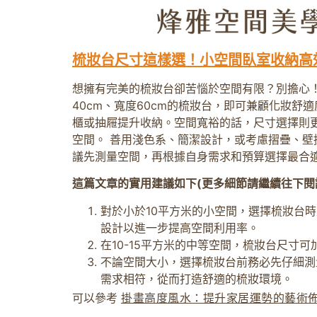
梳妝台尺寸這樣選！小空間臥室收納高
想擁有完美的梳妝台卻苦惱於空間有限？別擔心！
40cm、寬度60cm的梳妝台，即可兼顧化妝舒適
櫃或抽屜提升收納。空間寬裕的話，尺寸選擇則更
空間。 善用淺色系、簡潔設計，或考慮摺疊、壁
議先測量空間，再根據自身需求和預算選擇最合
這篇文章的實用建議如下(更多細節請繼續往下閱
對於小於10平方米的小空間，選擇梳妝台時
設計以進一步提高空間利用率。
在10-15平方米的中等空間，梳妝台尺寸可
不論空間大小，選擇梳妝台前務必先仔細測
需求相符，從而打造舒適的梳妝環境。
可以參考
掛畫高度風水：提升家居運勢的藝術