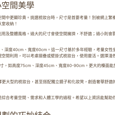
小空間美學
空間中更顯珍貴。挑選梳妝台時，尺寸是首要考量！別被網上繁
臥室收納！
利用及整體風格。過大的尺寸會使空間擁擠，不舒適；過小則會
m、深度40cm、寬度60cm。這一尺寸基於多年經驗，考量女
視空間利用，可以考慮摺疊或壁掛式梳妝台，使用靈活。選擇淺
尺寸，如高度75cm、深度45cm、寬度80-90cm。更大的檯
選擇更大型的梳妝台，甚至搭配獨立鏡子和化妝凳，創造奢華舒適
是綜合考量空間、需求和人體工學的過程。希望以上資訊能幫助