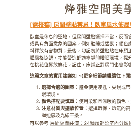
[需校稿] 房間壁貼禁忌！臥室風水佈
臥室是休息的聖地，但房間壁貼選擇不當，反而會
或具有負面意象的圖案，例如骷髏或猛獸；顏色
料釋放有害物質；最後，切記勿將壁貼貼在床頭
體風格協調，才能營造舒適寧靜的睡眠環境，提
在桃花位擺放鮮花。記住，床鋪正對房門也會影
這篇文章的實用建議如下(更多細節請繼續往下閱
選擇合適的圖案：
避免使用凌亂、尖銳或帶
眠環境。
顏色搭配要慎重：
使用柔和且溫暖的顏色，
注意材質與擺放位置：
選擇環保、透氣的高
壓迫感及光線干擾。
可以參考
房間隔間裝潢：24種超輕盈室內分區