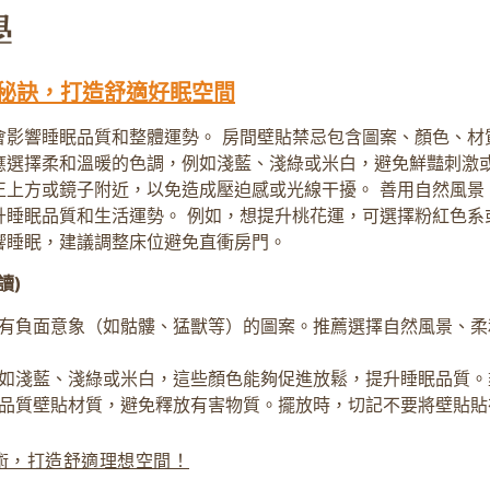
局秘訣，打造舒適好眠空間
影響睡眠品質和整體運勢。 房間壁貼禁忌包含圖案、顏色、材
應選擇柔和溫暖的色調，例如淺藍、淺綠或米白，避免鮮豔刺激
正上方或鏡子附近，以免造成壓迫感或光線干擾。 善用自然風景
升睡眠品質和生活運勢。 例如，想提升桃花運，可選擇粉紅色系
響睡眠，建議調整床位避免直衝房門。
讀)
有負面意象（如骷髏、猛獸等）的圖案。推薦選擇自然風景、柔
如淺藍、淺綠或米白，這些顏色能夠促進放鬆，提升睡眠品質。
品質壁貼材質，避免釋放有害物質。擺放時，切記不要將壁貼貼
術，打造舒適理想空間！