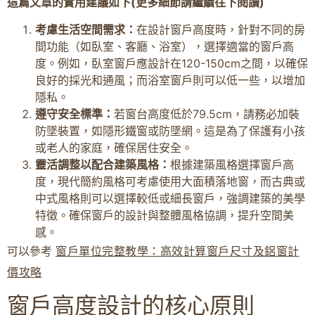
這篇文章的實用建議如下(更多細節請繼續往下閱讀)
考慮生活空間需求：
在設計窗戶高度時，針對不同的房
間功能（如臥室、客廳、浴室），選擇適當的窗戶高
度。例如，臥室窗戶應設計在120-150cm之間，以確保
良好的採光和通風；而浴室窗戶則可以低一些，以增加
隱私。
遵守安全標準：
若窗台高度低於79.5cm，請務必加裝
防墜裝置，如隱形鐵窗或防墜網。這是為了保護有小孩
或老人的家庭，確保居住安全。
靈活調整以配合建築風格：
根據建築風格選擇窗戶高
度，現代簡約風格可考慮使用大面積落地窗，而古典或
中式風格則可以選擇較低或細長窗戶，強調建築的美學
特徵。確保窗戶的設計與整體風格協調，提升空間美
感。
可以參考
窗戶單位完整教學：高效計算窗戶尺寸及鋁窗計
價攻略
窗戶高度設計的核心原則