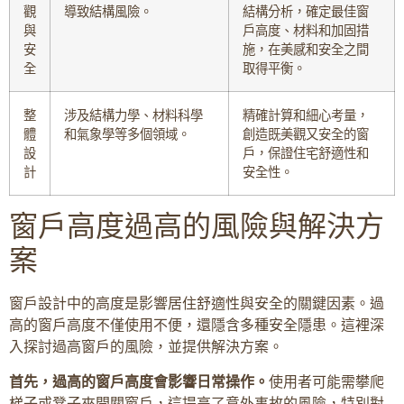
觀
導致結構風險。
結構分析，確定最佳窗
與
戶高度、材料和加固措
安
施，在美感和安全之間
全
取得平衡。
整
涉及結構力學、材料科學
精確計算和細心考量，
體
和氣象學等多個領域。
創造既美觀又安全的窗
設
戶，保證住宅舒適性和
計
安全性。
窗戶高度過高的風險與解決方
案
窗戶設計中的高度是影響居住舒適性與安全的關鍵因素。過
高的窗戶高度不僅使用不便，還隱含多種安全隱患。這裡深
入探討過高窗戶的風險，並提供解決方案。
首先，過高的窗戶高度會影響日常操作。
使用者可能需攀爬
梯子或凳子來開關窗戶，這提高了意外事故的風險，特別對