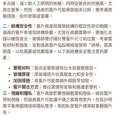
多光線，減少對人工照明的依賴，同時促進良好的通風，尤
其在夏季。然而，過高的窗戶可能導致過多日照，需考慮遮
陽措施，如外遮陽或窗簾。
二、結構安全性：
窗戶高度與建築結構的穩定性密切相關。
過高的窗戶會增加結構負載，尤其在高層建築中，需強化支
撐以確保安全。建築師需仔細計算窗戶尺寸和位置，考慮窗
框材料和強度，並對過高窗戶加設橫樑或使用「拼樘」提高
剛度，以防風壓或地震傷害。以下是結構安全需注意的要
素：
窗框材料：
鋁合金窗框通常比木房窗框堅固。
玻璃厚度：
厚玻璃提升抗風壓能力和安全性。
加固措施：
高窗戶可能需額外鋼筋等加固。
窗戶開合方式：
推拉窗通常安裝和維護更便利。
三、視線和隱私：
窗戶高度影響視線範圍和隱私。過低窗戶
限制視線，而過高窗戶可能讓不速之客窺視室內。在設計時
需平衡周圍環境與隱私需求，例如臥室窗戶通常較客廳窗戶
低。