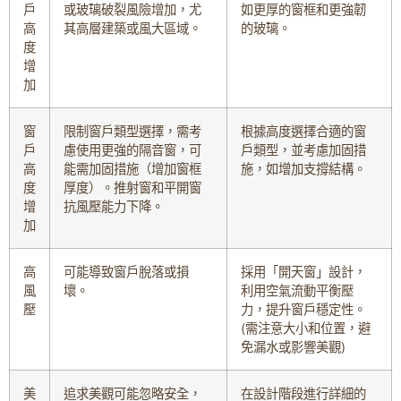
戶
或玻璃破裂風險增加，尤
如更厚的窗框和更強韌
高
其高層建築或風大區域。
的玻璃。
度
增
加
窗
限制窗戶類型選擇，需考
根據高度選擇合適的窗
戶
慮使用更強的隔音窗，可
戶類型，並考慮加固措
高
能需加固措施（增加窗框
施，如增加支撐結構。
度
厚度）。推射窗和平開窗
增
抗風壓能力下降。
加
高
可能導致窗戶脫落或損
採用「開天窗」設計，
風
壞。
利用空氣流動平衡壓
壓
力，提升窗戶穩定性。
(需注意大小和位置，避
免漏水或影響美觀)
美
追求美觀可能忽略安全，
在設計階段進行詳細的