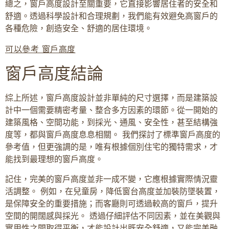
總之，窗戶高度設計至關重要，它直接影響居住者的安全和
舒適。透過科學設計和合理規劃，我們能有效避免高窗戶的
各種危險，創造安全、舒適的居住環境。
可以參考 窗戶高度
窗戶高度結論
綜上所述，窗戶高度設計並非單純的尺寸選擇，而是建築設
計中一個需要精密考量、整合多方因素的環節。從一開始的
建築風格、空間功能，到採光、通風、安全性，甚至結構強
度等，都與窗戶高度息息相關。 我們探討了標準窗戶高度的
參考值，但更強調的是，唯有根據個別住宅的獨特需求，才
能找到最理想的窗戶高度。
記住，完美的窗戶高度並非一成不變，它應根據實際情況靈
活調整。 例如，在兒童房，降低窗台高度並加裝防墜裝置，
是保障安全的重要措施；而客廳則可透過較高的窗戶，提升
空間的開闊感與採光。 透過仔細評估不同因素，並在美觀與
實用性之間取得平衡，才能設計出既安全舒適，又能完美融