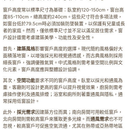
窗戶高度常以標準尺寸為基礎：臥室約120-150cm，窗台高
度85-110cm，總高度約240cm。這些尺寸符合多項法規，
如窗台低於79.5cm時必須加裝防墜裝置，以保護有兒童或長
者的家庭。然而，僅依標準尺寸並不足以滿足居住需求，窗
戶設計還需考慮建築美學、功能性及安全性。
首先，
建築風格
影響窗戶高度的選擇。現代簡約風格偏好大
面積落地窗，以增強採光和視覺通透感，而古典風格則採用
細長窗戶，強調優雅氣質。中式風格則需考量空間比例與文
化元素，窗戶高度應與整體設計協調。
其次，
空間功能
要求不同的窗戶高度。臥室以採光和通風為
重，客廳則可設計更高的窗戶以提升視覺效果，廚房則需考
慮操作便利及通風排煙；浴室和廁所則著重通風與隱私，通
常採用低窗設計。
此外，
採光需求
因建築方位而異；南向房間可用較低窗戶，
北向房間則需較高窗戶來獲取更多光線。而
通風需求
也不可
忽視，較高窗戶可促進空氣流通，尤其在熱帶或亞熱帶地區