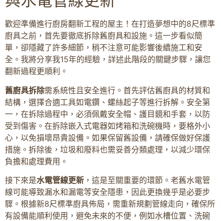
與水電管線更新
歡迎準備進行廚房翻新工程的屋主！在打造夢想中的8尺標準
廚具之前，首先要徹底拆除舊廚具和設施。這一步看似簡
單，卻隱藏了許多細節，稍不注意可能影響後續施工和安
全。我將分享我15年的經驗，詳述此階段的關鍵步驟，讓您
翻新過程更順利。
舊廚具拆除
需系統性且安全進行。首先評估舊廚具的材質和
結構，選擇合適工具如電鑽、螺絲起子等進行拆解。安全第
一，在拆除過程中，必須佩戴安全帽、護目鏡和手套，以防
受到傷害。在拆除嵌入式電器如烤箱和洗碗機時，要格外小
心，以免損壞昂貴設備。如果保留舊設備，請確保做好保護
措施。拆除後，垃圾和廢料也需妥善分類處理，以減少環保
負擔和處理費用。
接下來是
水電管線更新
，這是至關重要的環節。老舊水電管
線可能導致漏水和漏電等安全隱患，因此更換幾乎是必要步
驟。根據新8尺標準廚具佈局，需重新規劃管線走向，確保所
有設備能順利使用，避免未來的不便，例如水槽位置、洗碗