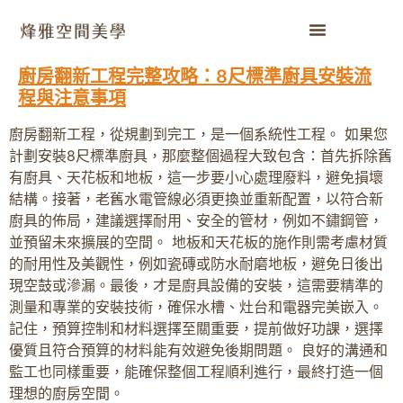
廚房翻新工程完整攻略：8尺標準廚具安裝流
程與注意事項
廚房翻新工程，從規劃到完工，是一個系統性工程。 如果您
計劃安裝8尺標準廚具，那麼整個過程大致包含：首先拆除舊
有廚具、天花板和地板，這一步要小心處理廢料，避免損壞
結構。接著，老舊水電管線必須更換並重新配置，以符合新
廚具的佈局，建議選擇耐用、安全的管材，例如不鏽鋼管，
並預留未來擴展的空間。 地板和天花板的施作則需考慮材質
的耐用性及美觀性，例如瓷磚或防水耐磨地板，避免日後出
現空鼓或滲漏。最後，才是廚具設備的安裝，這需要精準的
測量和專業的安裝技術，確保水槽、灶台和電器完美嵌入。
記住，預算控制和材料選擇至關重要，提前做好功課，選擇
優質且符合預算的材料能有效避免後期問題。 良好的溝通和
監工也同樣重要，能確保整個工程順利進行，最終打造一個
理想的廚房空間。