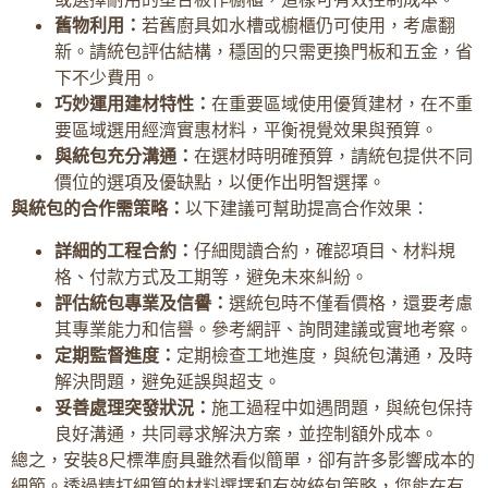
舊物利用：
若舊廚具如水槽或櫥櫃仍可使用，考慮翻
新。請統包評估結構，穩固的只需更換門板和五金，省
下不少費用。
巧妙運用建材特性：
在重要區域使用優質建材，在不重
要區域選用經濟實惠材料，平衡視覺效果與預算。
與統包充分溝通：
在選材時明確預算，請統包提供不同
價位的選項及優缺點，以便作出明智選擇。
與統包的合作需策略：
以下建議可幫助提高合作效果：
詳細的工程合約：
仔細閱讀合約，確認項目、材料規
格、付款方式及工期等，避免未來糾紛。
評估統包專業及信譽：
選統包時不僅看價格，還要考慮
其專業能力和信譽。參考網評、詢問建議或實地考察。
定期監督進度：
定期檢查工地進度，與統包溝通，及時
解決問題，避免延誤與超支。
妥善處理突發狀況：
施工過程中如遇問題，與統包保持
良好溝通，共同尋求解決方案，並控制額外成本。
總之，安裝8尺標準廚具雖然看似簡單，卻有許多影響成本的
細節。透過精打細算的材料選擇和有效統包策略，您能在有