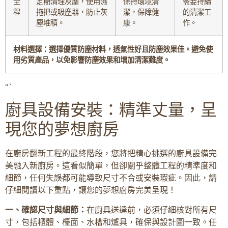
全
定期清理灰塵，使用濕
保持環境清
需要持續
程
拖把或吸塵器，防止灰
潔，保障健
的清潔工
塵堆積。
康。
作。
材料選擇：選擇優質防塵材料，透氣性好且防塵效果佳。避免使
用劣質產品，以免影響防塵效果和增加清潔難度。
“`
廚具設備安裝：精準丈量，呈
現您的夢想廚房
在廚房翻新工程的最終階段，您將把精心挑選的廚具設備完
美融入新廚房。這看似簡單，但卻關乎整體工程的精準度和
細節，任何失誤都可能導致尺寸不合或安裝瑕疵。因此，請
仔細閱讀以下重點，讓您的夢想廚房完美呈現！
一、確認尺寸與細節：
在廚具送達前，必須仔細核對所有尺
寸，包括櫃體、檯面、水槽和爐具，確保與設計圖一致。任