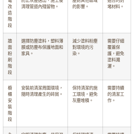
電
防止灰塵逸出，施工後
塵對其他區域
適合的封
改
清理管道內殘留物。
的影響。
堵材料。
造
階
段
牆
選擇防塵塗料，塑料薄
減少塗料粉塵
需要仔細
面
膜或防塵布保護地面和
對環境的污
覆蓋保
粉
家具。
染。
護，避免
刷
塗料濺
階
灑。
段
櫥
安裝前清潔周圍環境，
保持清潔的施
需要持續
櫃
隨時清理產生的碎屑。
工環境，避免
的清潔工
安
灰塵堆積。
作。
裝
階
段