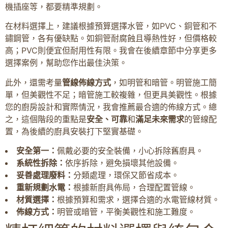
機插座等，都要精準規劃。
在材料選擇上，建議根據預算選擇水管，如PVC、銅管和不
鏽鋼管，各有優缺點。如銅管耐腐蝕且導熱性好，但價格較
高；PVC則便宜但耐用性有限。我會在後續章節中分享更多
選擇案例，幫助您作出最佳決策。
此外，還需考量
管線佈線方式
，如明管和暗管。明管施工簡
單，但美觀性不足；暗管施工較複雜，但更具美觀性。根據
您的廚房設計和實際情況，我會推薦最合適的佈線方式。總
之，這個階段的重點是
安全、可靠
和
滿足未來需求
的管線配
置，為後續的廚具安裝打下堅實基礎。
安全第一：
佩戴必要的安全裝備，小心拆除舊廚具。
系統性拆除：
依序拆除，避免損壞其他設備。
妥善處理廢料：
分類處理，環保又節省成本。
重新規劃水電：
根據新廚具佈局，合理配置管線。
材質選擇：
根據預算和需求，選擇合適的水電管線材質。
佈線方式：
明管或暗管，平衡美觀性和施工難度。