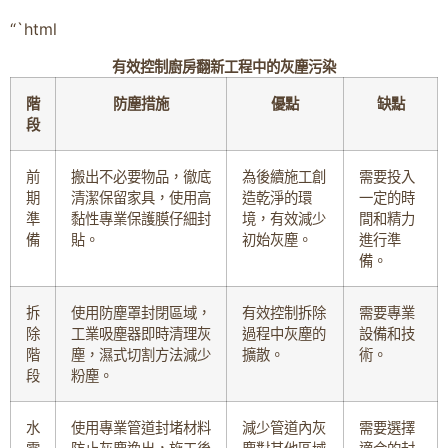
“`html
有效控制廚房翻新工程中的灰塵污染
階
防塵措施
優點
缺點
段
前
搬出不必要物品，徹底
為後續施工創
需要投入
期
清潔保留家具，使用高
造乾淨的環
一定的時
準
黏性專業保護膜仔細封
境，有效減少
間和精力
備
貼。
初始灰塵。
進行準
備。
拆
使用防塵罩封閉區域，
有效控制拆除
需要專業
除
工業吸塵器即時清理灰
過程中灰塵的
設備和技
階
塵，濕式切割方法減少
擴散。
術。
段
粉塵。
水
使用專業管道封堵材料
減少管道內灰
需要選擇