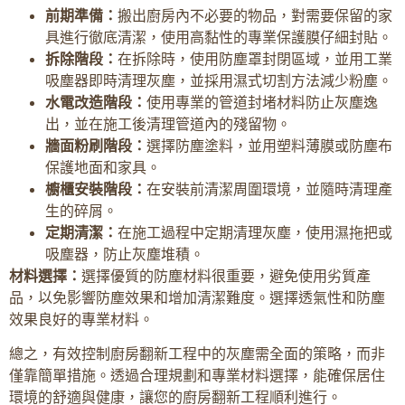
前期準備：
搬出廚房內不必要的物品，對需要保留的家
具進行徹底清潔，使用高黏性的專業保護膜仔細封貼。
拆除階段：
在拆除時，使用防塵罩封閉區域，並用工業
吸塵器即時清理灰塵，並採用濕式切割方法減少粉塵。
水電改造階段：
使用專業的管道封堵材料防止灰塵逸
出，並在施工後清理管道內的殘留物。
牆面粉刷階段：
選擇防塵塗料，並用塑料薄膜或防塵布
保護地面和家具。
櫥櫃安裝階段：
在安裝前清潔周圍環境，並隨時清理產
生的碎屑。
定期清潔：
在施工過程中定期清理灰塵，使用濕拖把或
吸塵器，防止灰塵堆積。
材料選擇：
選擇優質的防塵材料很重要，避免使用劣質產
品，以免影響防塵效果和增加清潔難度。選擇透氣性和防塵
效果良好的專業材料。
總之，有效控制廚房翻新工程中的灰塵需全面的策略，而非
僅靠簡單措施。透過合理規劃和專業材料選擇，能確保居住
環境的舒適與健康，讓您的廚房翻新工程順利進行。