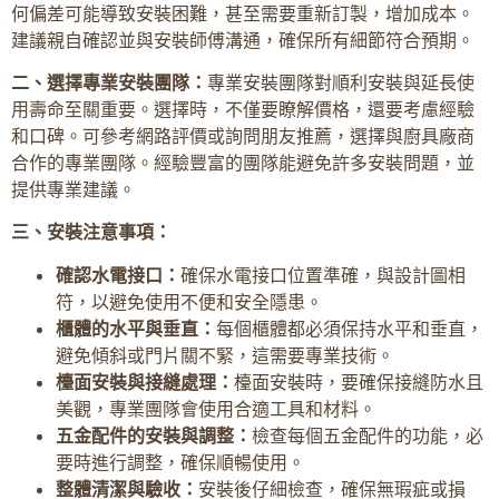
何偏差可能導致安裝困難，甚至需要重新訂製，增加成本。
建議親自確認並與安裝師傅溝通，確保所有細節符合預期。
二、選擇專業安裝團隊：
專業安裝團隊對順利安裝與延長使
用壽命至關重要。選擇時，不僅要瞭解價格，還要考慮經驗
和口碑。可參考網路評價或詢問朋友推薦，選擇與廚具廠商
合作的專業團隊。經驗豐富的團隊能避免許多安裝問題，並
提供專業建議。
三、安裝注意事項：
確認水電接口：
確保水電接口位置準確，與設計圖相
符，以避免使用不便和安全隱患。
櫃體的水平與垂直：
每個櫃體都必須保持水平和垂直，
避免傾斜或門片關不緊，這需要專業技術。
檯面安裝與接縫處理：
檯面安裝時，要確保接縫防水且
美觀，專業團隊會使用合適工具和材料。
五金配件的安裝與調整：
檢查每個五金配件的功能，必
要時進行調整，確保順暢使用。
整體清潔與驗收：
安裝後仔細檢查，確保無瑕疵或損