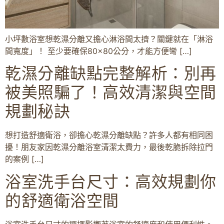
小坪數浴室想乾濕分離又擔心淋浴間太擠？關鍵就在「淋浴
間寬度」！ 至少要確保80×80公分，才能方便彎 […]
乾濕分離缺點完整解析：別再
被美照騙了！高效清潔與空間
規劃秘訣
想打造舒適衛浴，卻擔心乾濕分離缺點？許多人都有相同困
擾！朋友家因乾濕分離浴室清潔太費力，最後乾脆拆除拉門
的案例 […]
浴室洗手台尺寸：高效規劃你
的舒適衛浴空間