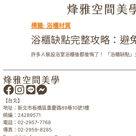
標籤:
浴櫃材質
浴櫃缺點完整攻略：避
許多人裝設浴室浴櫃後都後悔了！ 「浴櫃缺點」
【台北】
地址：新北市板橋區重慶路89巷10號1樓
統編：24289571
電話：02-2957-7768
傳真：02-2959-8285